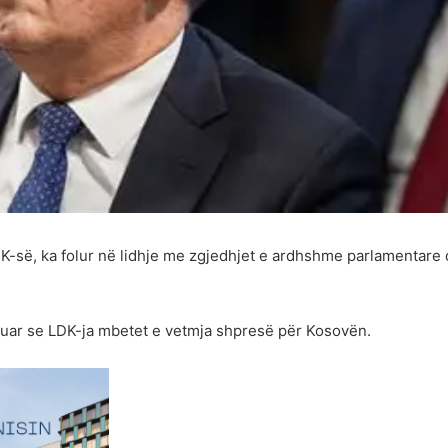
LDK-së, ka folur në lidhje me zgjedhjet e ardhshme parlamentare
suar se LDK-ja mbetet e vetmja shpresë për Kosovën.