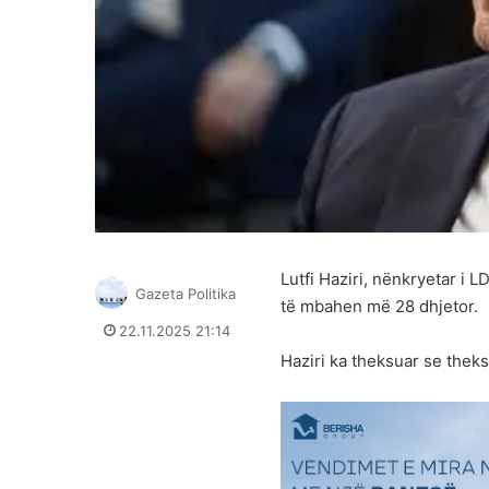
Lutfi Haziri, nënkryetar i 
Gazeta Politika
të mbahen më 28 dhjetor.
22.11.2025 21:14
Haziri ka theksuar se thek