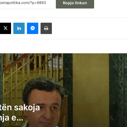
Kopjo linkun
acebook
X
LinkedIn
Messenger
Printoje
Kurti tregon se iu goditën sakoja e
pantollonat nga hedhja e vezëve: Nuk
ankohem
Time Kadrijaj e AAK-së gjuan me vezë Al
Kurtin, Dehari ndërpret seancën
Aksioni i Time Kadrijaj, Albin Kurti: Unë n
itën sakoja
ankohet pse ata hedhin vezë, por që nuk
ja e
duan të ankohen