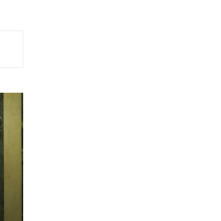
bin
uk