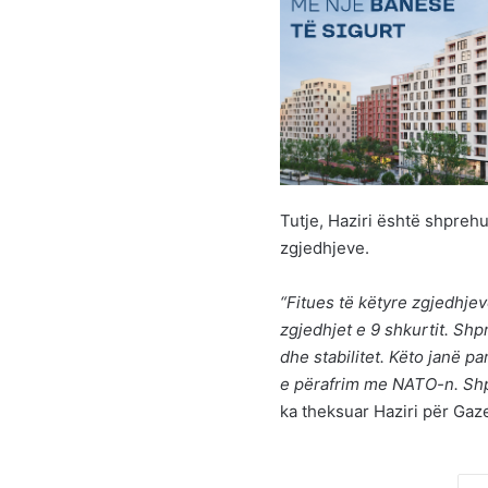
Tutje, Haziri është shprehu
zgjedhjeve.
“Fitues të këtyre zgjedhjev
zgjedhjet e 9 shkurtit. Sh
dhe stabilitet. Këto janë p
e përafrim me NATO-n. Shp
ka theksuar Haziri për Gaze