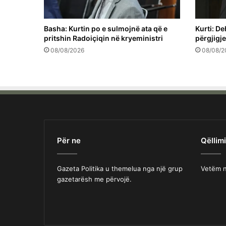
Basha: Kurtin po e sulmojnë ata që e
Kurti: De
pritshin Radoiçiqin në kryeministri
përgjigj
08/08/2026
08/08/2
Për ne
Qëllimi
Gazeta Politika u themelua nga një grup
Vetëm n
gazetarësh me përvojë.