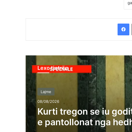
F
Lexo tjetrën
Lajme
08/08/2026
Kurti tregon se iu god
e pantollonat nga hedh