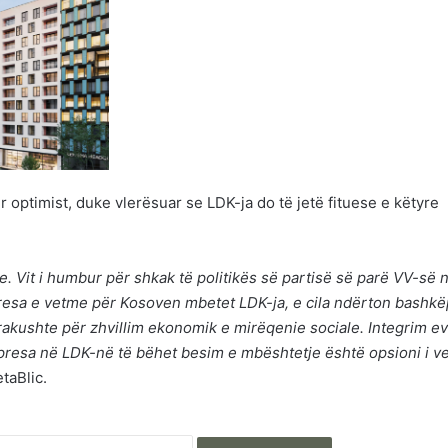
r optimist, duke vlerësuar se LDK-ja do të jetë fituese e këtyre
e. Vit i humbur për shkak të politikës së partisë së parë VV-së 
presa e vetme për Kosoven mbetet LDK-ja, e cila ndërton bashk
arakushte për zhvillim ekonomik e mirëqenie sociale. Integrim e
resa në LDK-në të bëhet besim e mbështetje është opsioni i v
taBlic.