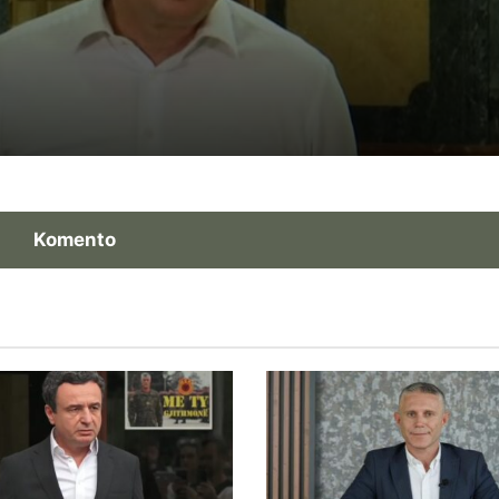
Gruda: Sot po rrënohet Kushtetuta, jo m
nga Millosheviqi por nga njerëzit e zgjedh
nga populli
Ilir Deda: Po shkojmë nga shkeljet
kushtetuese drejt uzurpimit jokushtetues
pushtetit
Komento