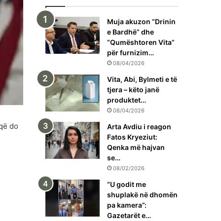
Muja akuzon “Drinin
e Bardhë” dhe
“Qumështoren Vita”
për furnizim…
08/04/2026
Vita, Abi, Bylmeti e të
tjera – këto janë
produktet…
08/04/2026
 që do
Arta Avdiu i reagon
Fatos Kryeziut:
Qenka më hajvan
se…
08/02/2026
“U godit me
shuplakë në dhomën
pa kamera”:
Gazetarët e…