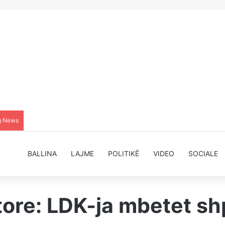
g News
BALLINA
LAJME
POLITIKË
VIDEO
SOCIALE
itore: LDK-ja mbetet s