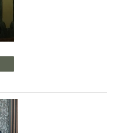
ë
ur
 të