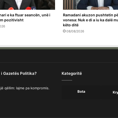
hari e ka ftuar seancën, unë i
Ramadani akuzon pushtetin p
em pozitivisht
vonesa: Nuk e di a iu ka dalë ma
këto ditë
026
08/08/2026
 i Gazetës Politika?
Kategoritë
jë qëllim: lajme pa kompromis.
Bota
Kr