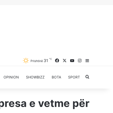
℃
Facebook
X
YouTube
Instagram
31
Sidebar
Prishtinë
Kërkoni për..
OPINION
SHOWBIZZ
BOTA
SPORT
hpresa e vetme për