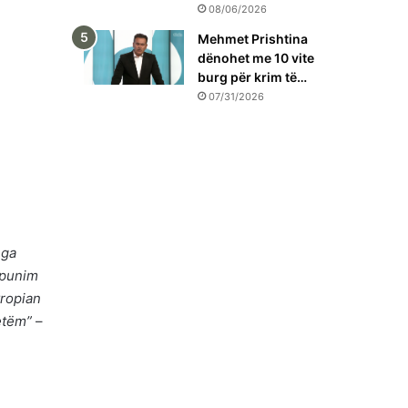
08/06/2026
Mehmet Prishtina
dënohet me 10 vite
burg për krim të…
07/31/2026
nga
ëpunim
vropian
etëm”
–