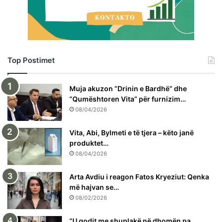
Top Postimet
Muja akuzon “Drinin e Bardhë” dhe
“Qumështoren Vita” për furnizim…
08/04/2026
Vita, Abi, Bylmeti e të tjera – këto janë
produktet…
08/04/2026
Arta Avdiu i reagon Fatos Kryeziut: Qenka
më hajvan se…
08/02/2026
“U godit me shuplakë në dhomën pa