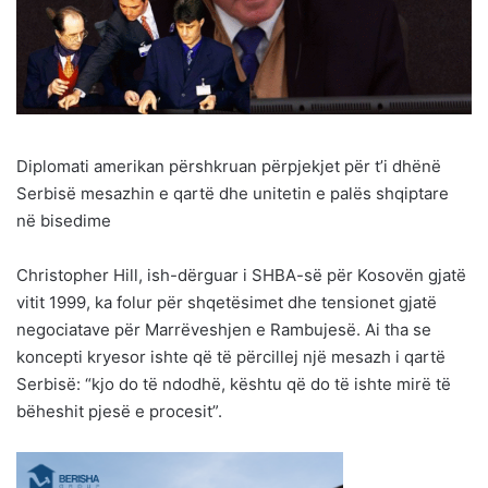
Diplomati amerikan përshkruan përpjekjet për t’i dhënë
Serbisë mesazhin e qartë dhe unitetin e palës shqiptare
në bisedime
Christopher Hill, ish-dërguar i SHBA-së për Kosovën gjatë
vitit 1999, ka folur për shqetësimet dhe tensionet gjatë
negociatave për Marrëveshjen e Rambujesë. Ai tha se
koncepti kryesor ishte që të përcillej një mesazh i qartë
Serbisë: “kjo do të ndodhë, kështu që do të ishte mirë të
bëheshit pjesë e procesit”.