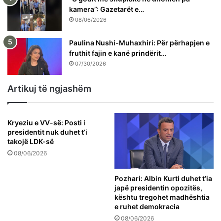
kamera”: Gazetarët e…
08/06/2026
Paulina Nushi-Muhaxhiri: Për përhapjen e
fruthit fajin e kanë prindërit…
07/30/2026
Artikuj të ngjashëm
Kryeziu e VV-së: Posti i
presidentit nuk duhet t’i
takojë LDK-së
08/06/2026
Pozhari: Albin Kurti duhet t’ia
japë presidentin opozitës,
kështu tregohet madhështia
e ruhet demokracia
08/06/2026