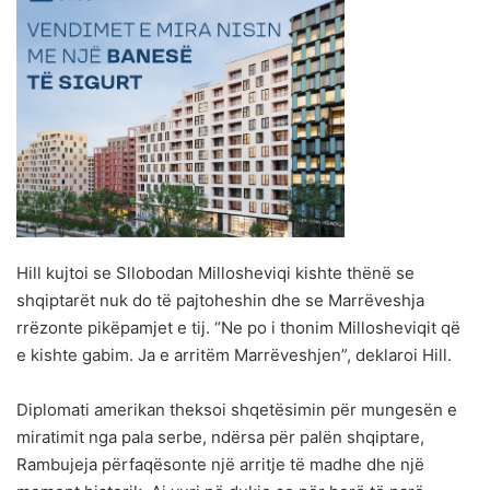
Hill kujtoi se Sllobodan Millosheviqi kishte thënë se
shqiptarët nuk do të pajtoheshin dhe se Marrëveshja
rrëzonte pikëpamjet e tij. “Ne po i thonim Millosheviqit që
e kishte gabim. Ja e arritëm Marrëveshjen”, deklaroi Hill.
Diplomati amerikan theksoi shqetësimin për mungesën e
miratimit nga pala serbe, ndërsa për palën shqiptare,
Rambujeja përfaqësonte një arritje të madhe dhe një