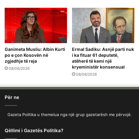
Ganimeta Musliu: Albin Kurti
Ermal Sadiku: Asnjë parti nuk
po e çon Kosovën në
i ka fituar 61 deputetë,
zgjedhje të reja
atëherë të kemi një
kryeministër konsensual
08/06/2026
08/06/2026
Për ne
Gazeta Politika u themelua nga një grup gazetarësh me përvojë.
Qëllimi i Gazetës Politika?