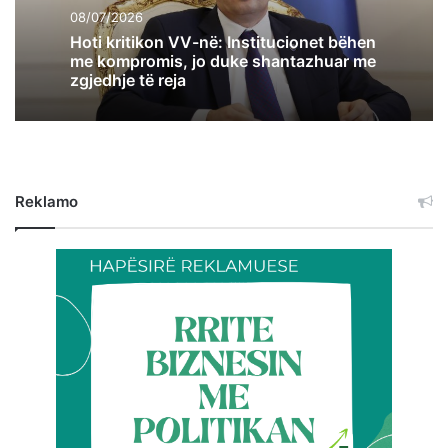
08/07/2026
Hoti kritikon VV-në: Institucionet bëhen
me kompromis, jo duke shantazhuar me
zgjedhje të reja
Reklamo