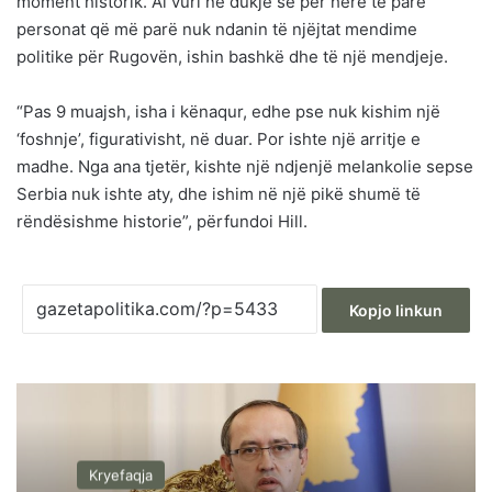
moment historik. Ai vuri në dukje se për herë të parë
personat që më parë nuk ndanin të njëjtat mendime
politike për Rugovën, ishin bashkë dhe të një mendjeje.
“Pas 9 muajsh, isha i kënaqur, edhe pse nuk kishim një
‘foshnje’, figurativisht, në duar. Por ishte një arritje e
madhe. Nga ana tjetër, kishte një ndjenjë melankolie sepse
Serbia nuk ishte aty, dhe ishim në një pikë shumë të
rëndësishme historie”, përfundoi Hill.
Kopjo linkun
Kryefaqja