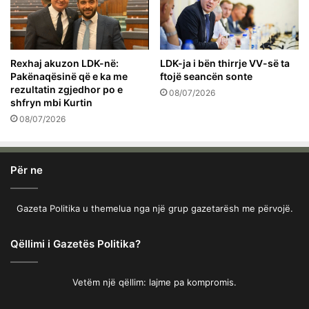
Rexhaj akuzon LDK-në:
LDK-ja i bën thirrje VV-së ta
Pakënaqësinë që e ka me
ftojë seancën sonte
rezultatin zgjedhor po e
08/07/2026
shfryn mbi Kurtin
08/07/2026
Për ne
Gazeta Politika u themelua nga një grup gazetarësh me përvojë.
Qëllimi i Gazetës Politika?
Vetëm një qëllim: lajme pa kompromis.