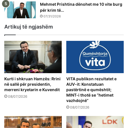
Mehmet Prishtina dënohet me 10 vite burg
për krim të…
07/31/2026
Artikuj të ngjashëm
Kurti i shkruan Hamzës: Rrini
VITA publikon rezultatet e
në sallë për presidentin,
AUV-it: Konstatuan
merreni kryetarin e Kuvendit
pastërtinë e qumështit;
MINT-i thotë se “hetimet
08/07/2026
vazhdojnë”
08/07/2026