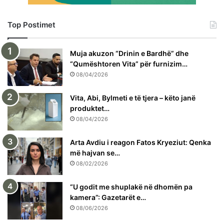
Top Postimet
Muja akuzon “Drinin e Bardhë” dhe
“Qumështoren Vita” për furnizim…
08/04/2026
Vita, Abi, Bylmeti e të tjera – këto janë
produktet…
08/04/2026
Arta Avdiu i reagon Fatos Kryeziut: Qenka
më hajvan se…
08/02/2026
“U godit me shuplakë në dhomën pa
kamera”: Gazetarët e…
08/06/2026