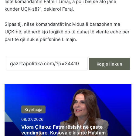
listë komandantin Fatmir Limaj, a po i bie se ato janë
kundër UÇK-së?”, deklaroi Feraj.
Sipas tij, nëse komandantët individualë barazohen me
UÇK-në, atëherë kjo logjikë do të duhej të vlente edhe për
partitë që nuk e përfshinë Limajn.
Kopjo linkun
Kryefaqja
08/07/2026
Vlora Çitaku: Fatmirësisht në çaste
vendimtare, Kosova e kishte Hashim