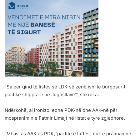
“Sa për qind të listës së LDK-së zënë ish-të burgosurit
politikë shqiptarë në Jugosllavi?”, shkroi ai.
Ndërkohë, ai ironizoi edhe PDK-në dhe AAK-në për
mospranimin e Fatmir Limajt në listat e tyre zgjedhore.
“Mbasi as AAK as PDK, ‘partitë e luftës’, nuk e pranuan në