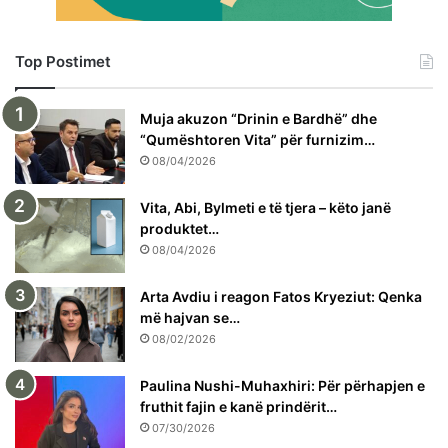
Top Postimet
Muja akuzon “Drinin e Bardhë” dhe
“Qumështoren Vita” për furnizim…
08/04/2026
Vita, Abi, Bylmeti e të tjera – këto janë
produktet…
08/04/2026
Arta Avdiu i reagon Fatos Kryeziut: Qenka
më hajvan se…
08/02/2026
Paulina Nushi-Muhaxhiri: Për përhapjen e
fruthit fajin e kanë prindërit…
07/30/2026