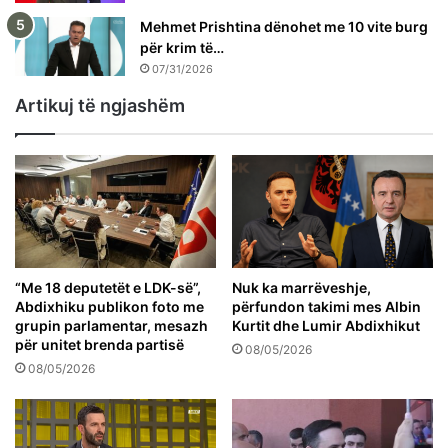
Mehmet Prishtina dënohet me 10 vite burg
për krim të…
07/31/2026
Artikuj të ngjashëm
“Me 18 deputetët e LDK-së”,
Nuk ka marrëveshje,
Abdixhiku publikon foto me
përfundon takimi mes Albin
grupin parlamentar, mesazh
Kurtit dhe Lumir Abdixhikut
për unitet brenda partisë
08/05/2026
08/05/2026