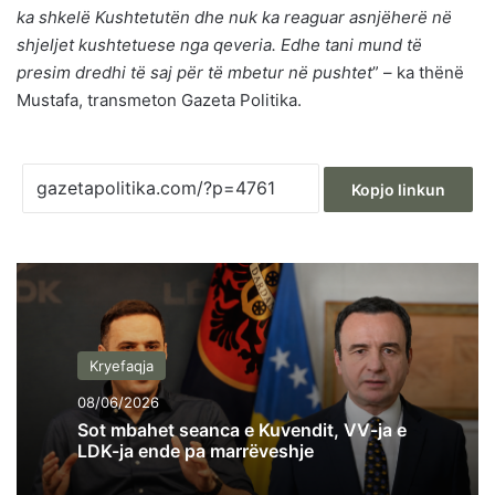
ka shkelë Kushtetutën dhe nuk ka reaguar asnjëherë në
shjeljet kushtetuese nga qeveria. Edhe tani mund të
presim dredhi të saj për të mbetur në pushtet
” – ka thënë
Mustafa, transmeton Gazeta Politika.
Kopjo linkun
Kryefaqja
08/06/2026
Sot mbahet seanca e Kuvendit, VV-ja e
LDK-ja ende pa marrëveshje