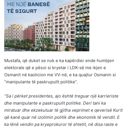
Mustafa, që duket se nuk e ka kapërdier ende humbjen
elektorale që e pësoi si kryetar i LDK-së me ikjen e
Osmanit në kaolicion me VV-në, e ka quajtur Osmanin si
“manipulante të paskrupullt politike”.
“Sa i përket presidentes, ajo është treguar një karrieriste
dhe manipulante e paskrupullt politike. Deri tani ka
miratuar dhe ekzekutuar të gjitha veprimet e qeverisë Kurti
që kanë quar në izolimin politik dhe ekonomik të vendit. E
ka lënë vendin pa kryeprokuror të shtetit, në disa raste e