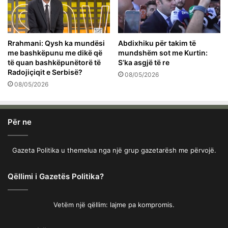
Rrahmani: Qysh ka mundësi
Abdixhiku për takim të
me bashkëpunu me dikë që
mundshëm sot me Kurtin:
të quan bashkëpunëtorë të
S’ka asgjë të re
Radojiçiqit e Serbisë?
08/05/2026
08/05/2026
Për ne
Gazeta Politika u themelua nga një grup gazetarësh me përvojë.
Qëllimi i Gazetës Politika?
Vetëm një qëllim: lajme pa kompromis.