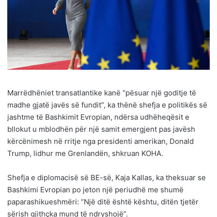
Marrëdhëniet transatlantike kanë “pësuar një goditje të
madhe gjatë javës së fundit”, ka thënë shefja e politikës së
jashtme të Bashkimit Evropian, ndërsa udhëheqësit e
bllokut u mblodhën për një samit emergjent pas javësh
kërcënimesh në rritje nga presidenti amerikan, Donald
Trump, lidhur me Grenlandën, shkruan KOHA.
Shefja e diplomacisë së BE-së, Kaja Kallas, ka theksuar se
Bashkimi Evropian po jeton një periudhë me shumë
paparashikueshmëri: “Një ditë është kështu, ditën tjetër
sërish gjithçka mund të ndryshojë”.