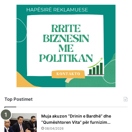
Top Postimet
Muja akuzon “Drinin e Bardhë” dhe
“Qumështoren Vita” për furnizim…
08/04/2026