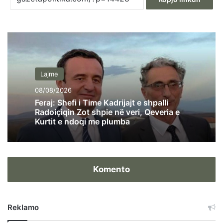
Lajme
08/08/2026
Feraj: Shefi i Time Kadrijajt e shpalli
Radoiçiqin Zot shpie në veri, Qeveria e
Kurtit e ndoqi me plumba
Komento
Reklamo