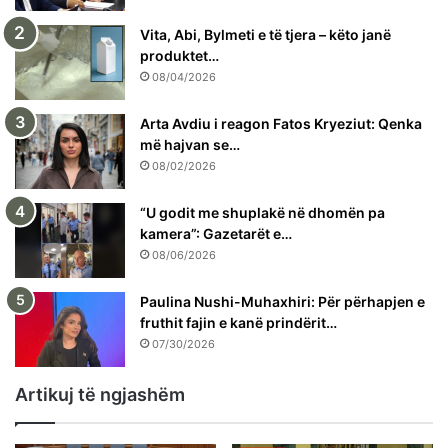
Vita, Abi, Bylmeti e të tjera – këto janë
produktet…
08/04/2026
Arta Avdiu i reagon Fatos Kryeziut: Qenka
më hajvan se…
08/02/2026
“U godit me shuplakë në dhomën pa
kamera”: Gazetarët e…
08/06/2026
Paulina Nushi-Muhaxhiri: Për përhapjen e
fruthit fajin e kanë prindërit…
07/30/2026
Artikuj të ngjashëm