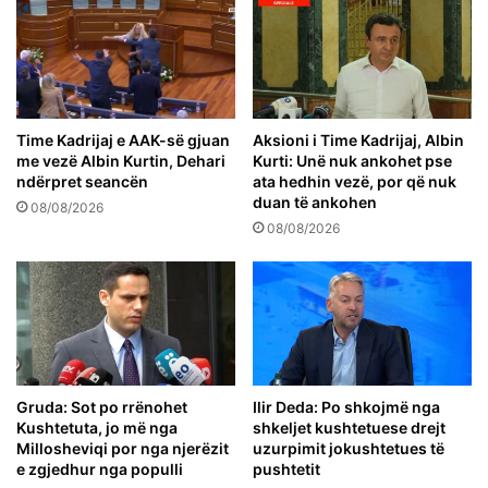
Time Kadrijaj e AAK-së gjuan
Aksioni i Time Kadrijaj, Albin
me vezë Albin Kurtin, Dehari
Kurti: Unë nuk ankohet pse
ndërpret seancën
ata hedhin vezë, por që nuk
duan të ankohen
08/08/2026
08/08/2026
Gruda: Sot po rrënohet
Ilir Deda: Po shkojmë nga
Kushtetuta, jo më nga
shkeljet kushtetuese drejt
Millosheviqi por nga njerëzit
uzurpimit jokushtetues të
e zgjedhur nga populli
pushtetit