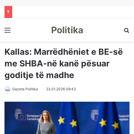
Politika
Menu
Kë
Kallas: Marrëdhëniet e BE-së
me SHBA-në kanë pësuar
goditje të madhe
Gazeta Politika
23.01.2026 09:43