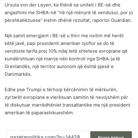
Ursula von der Leyen, ka thënë se uniteti i BE-së dhe
angazhimi me SHBA-në “në një mënyrë të vendosur, por jo
përshkallëzuese” kishin dhënë rezultat, raportoi Guardian.
Një samit emergjent i BE-së u thirr me nxitim më herët
këtë javë, pasi presidenti amerikan njoftoi se do të
vendoste tarifa prej 10% ndaj tetë shteteve evropiane që
kundërshtuan një marrje nën kontroll nga SHBA-ja të
Grenlandës, një territor autonom që është pjesë e
Danimarkës.
Edhe pse Trumpi e tërhoqi kërcënimin të mërkurën,
zyrtarët evropiane e vlerësuan samitin të nevojshëm për
të diskutuar marrëdhëniet transatlantike me një president
amerikan të paparashikueshëm.
Kopjo linkun