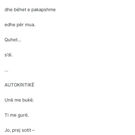
dhe bëhet e pakapshme
edhe për mua.
Quhet…
s’di.
…
AUTOKRITIKË
Unë me bukë.
Ti me gurë.
Jo, prej sotit –