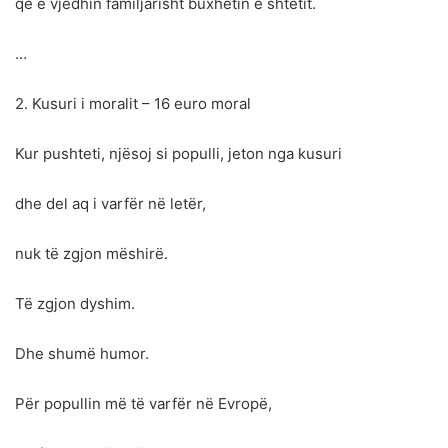
që e vjedhin familjarisht buxhetin e shtetit.
…
2. Kusuri i moralit – 16 euro moral
Kur pushteti, njësoj si populli, jeton nga kusuri
dhe del aq i varfër në letër,
nuk të zgjon mëshirë.
Të zgjon dyshim.
Dhe shumë humor.
Për popullin më të varfër në Evropë,