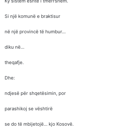
Ky sistem është i tmerrshëm.
Si një komunë e braktisur
në një provincë të humbur…
diku në…
theqafje.
Dhe:
ndjesë për shqetësimin, por
parashikoj se vështirë
se do të mbijetojë… kjo Kosovë.