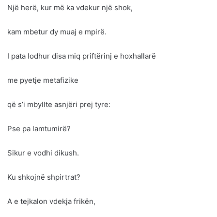
Një herë, kur më ka vdekur një shok,
kam mbetur dy muaj e mpirë.
I pata lodhur disa miq priftërinj e hoxhallarë
me pyetje metafizike
që s’i mbyllte asnjëri prej tyre:
Pse pa lamtumirë?
Sikur e vodhi dikush.
Ku shkojnë shpirtrat?
A e tejkalon vdekja frikën,