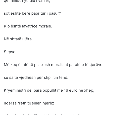
që ministri yt, dje i varfër,
sot është bërë papritur i pasur?
Kjo është lavatriçe morale.
Në shtatë ujëra.
Sepse:
Më keq është të pastrosh moralisht paratë e të tjerëve,
se sa të vjedhësh për shpirtin tënd.
Kryeministri del para popullit me 16 euro në xhep,
ndërsa rreth tij sillen njerëz