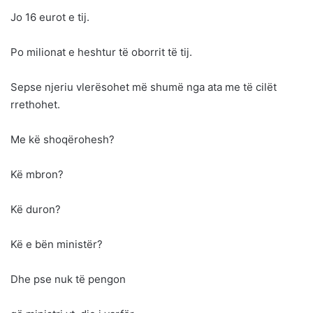
Jo 16 eurot e tij.
Po milionat e heshtur të oborrit të tij.
Sepse njeriu vlerësohet më shumë nga ata me të cilët
rrethohet.
Me kë shoqërohesh?
Kë mbron?
Kë duron?
Kë e bën ministër?
Dhe pse nuk të pengon