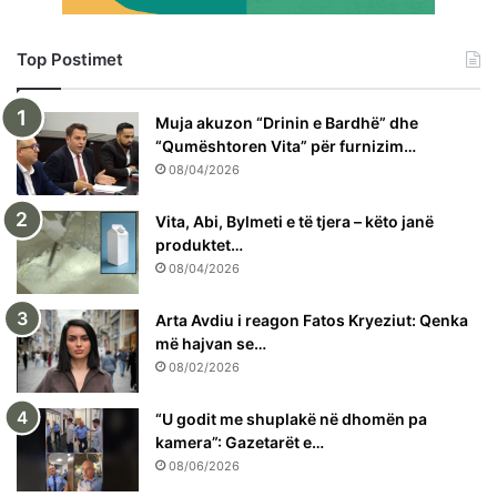
Top Postimet
Muja akuzon “Drinin e Bardhë” dhe
“Qumështoren Vita” për furnizim…
08/04/2026
Vita, Abi, Bylmeti e të tjera – këto janë
produktet…
08/04/2026
Arta Avdiu i reagon Fatos Kryeziut: Qenka
më hajvan se…
08/02/2026
“U godit me shuplakë në dhomën pa
kamera”: Gazetarët e…
08/06/2026