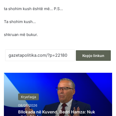
ta shohim kush është më… P.S…
Ta shohim kush…
shkruan më bukur.
Kopjo linkun
Kryefaqja
08/08/2026
Bllokada në Kuvend, Bedri Hamza: Nuk