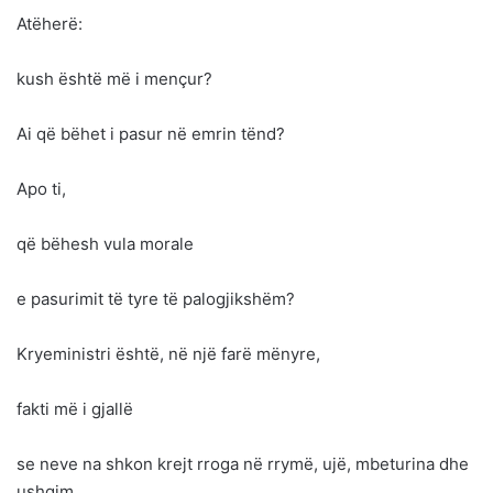
Atëherë:
kush është më i mençur?
Ai që bëhet i pasur në emrin tënd?
Apo ti,
që bëhesh vula morale
e pasurimit të tyre të palogjikshëm?
Kryeministri është, në një farë mënyre,
fakti më i gjallë
se neve na shkon krejt rroga në rrymë, ujë, mbeturina dhe
ushqim.