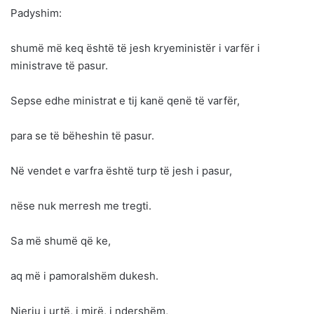
Padyshim:
shumë më keq është të jesh kryeministër i varfër i
ministrave të pasur.
Sepse edhe ministrat e tij kanë qenë të varfër,
para se të bëheshin të pasur.
Në vendet e varfra është turp të jesh i pasur,
nëse nuk merresh me tregti.
Sa më shumë që ke,
aq më i pamoralshëm dukesh.
Njeriu i urtë, i mirë, i ndershëm,