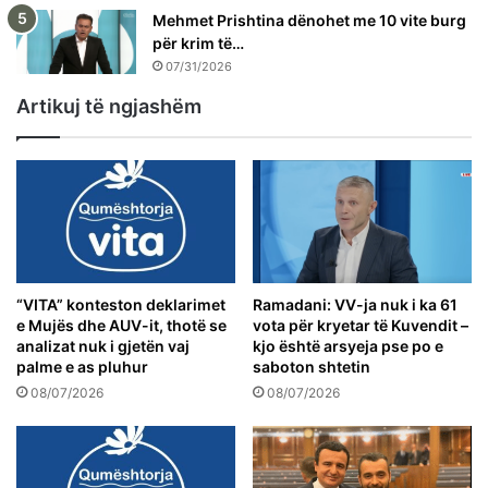
Mehmet Prishtina dënohet me 10 vite burg
për krim të…
07/31/2026
Artikuj të ngjashëm
“VITA” konteston deklarimet
Ramadani: VV-ja nuk i ka 61
e Mujës dhe AUV-it, thotë se
vota për kryetar të Kuvendit –
analizat nuk i gjetën vaj
kjo është arsyeja pse po e
palme e as pluhur
saboton shtetin
08/07/2026
08/07/2026