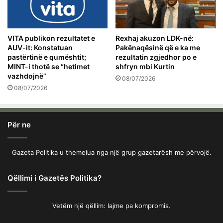
VITA publikon rezultatet e
Rexhaj akuzon LDK-në:
AUV-it: Konstatuan
Pakënaqësinë që e ka me
pastërtinë e qumështit;
rezultatin zgjedhor po e
MINT-i thotë se “hetimet
shfryn mbi Kurtin
vazhdojnë”
08/07/2026
08/07/2026
Për ne
Gazeta Politika u themelua nga një grup gazetarësh me përvojë.
Qëllimi i Gazetës Politika?
Vetëm një qëllim: lajme pa kompromis.