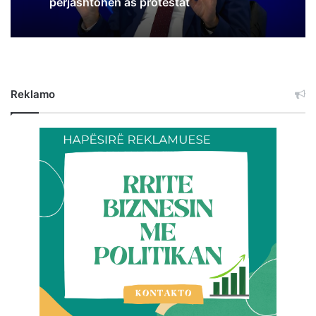
përjashtohen as protestat
Reklamo