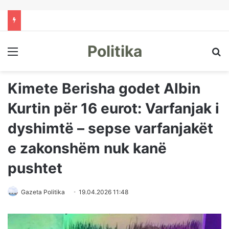
Politika
Menu
Kë
Kimete Berisha godet Albin
Kurtin për 16 eurot: Varfanjak i
dyshimtë – sepse varfanjakët
e zakonshëm nuk kanë
pushtet
Gazeta Politika
19.04.2026 11:48