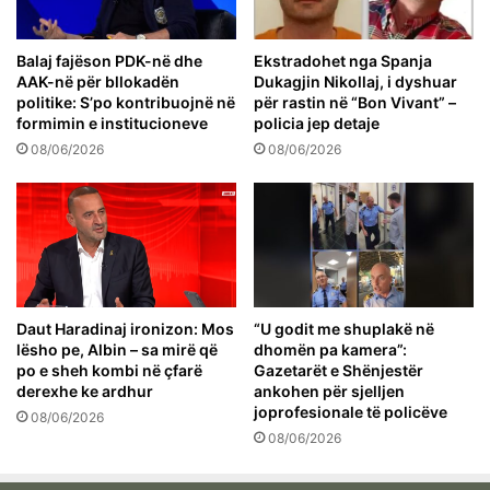
Balaj fajëson PDK-në dhe
Ekstradohet nga Spanja
AAK-në për bllokadën
Dukagjin Nikollaj, i dyshuar
politike: S’po kontribuojnë në
për rastin në “Bon Vivant” –
formimin e institucioneve
policia jep detaje
08/06/2026
08/06/2026
Daut Haradinaj ironizon: Mos
“U godit me shuplakë në
lësho pe, Albin – sa mirë që
dhomën pa kamera”:
po e sheh kombi në çfarë
Gazetarët e Shënjestër
derexhe ke ardhur
ankohen për sjelljen
joprofesionale të policëve
08/06/2026
08/06/2026