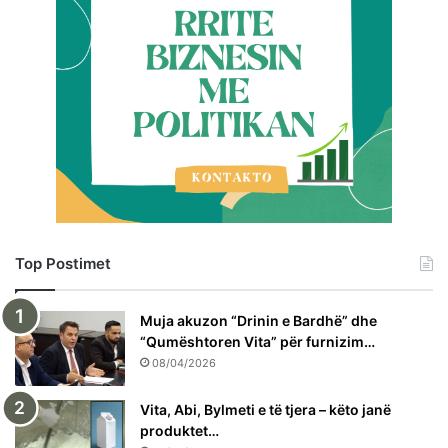
Top Postimet
Muja akuzon “Drinin e Bardhë” dhe
“Qumështoren Vita” për furnizim…
08/04/2026
Vita, Abi, Bylmeti e të tjera – këto janë
produktet…