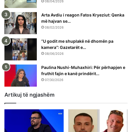
08/04/2026
Arta Avdiu i reagon Fatos Kryeziut: Qenka
më hajvan se…
08/02/2026
“U godit me shuplakë në dhomën pa
kamera”: Gazetarët e…
08/06/2026
Paulina Nushi-Muhaxhiri: Për përhapjen e
fruthit fajin e kanë prindërit…
07/30/2026
Artikuj të ngjashëm