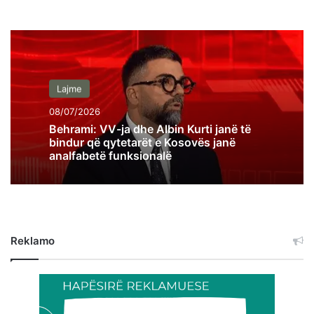
Lajme
08/07/2026
Behrami: VV-ja dhe Albin Kurti janë të
bindur që qytetarët e Kosovës janë
analfabetë funksionalë
Reklamo