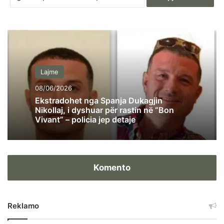
Lajme
08/06/2026
Ekstradohet nga Spanja Dukagjin
Nikollaj, i dyshuar për rastin në “Bon
Vivant” – policia jep detaje
Komento
Reklamo