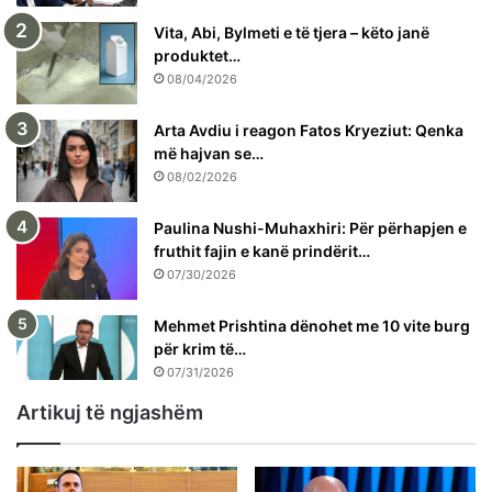
Vita, Abi, Bylmeti e të tjera – këto janë
produktet…
08/04/2026
Arta Avdiu i reagon Fatos Kryeziut: Qenka
më hajvan se…
08/02/2026
Paulina Nushi-Muhaxhiri: Për përhapjen e
fruthit fajin e kanë prindërit…
07/30/2026
Mehmet Prishtina dënohet me 10 vite burg
për krim të…
07/31/2026
Artikuj të ngjashëm