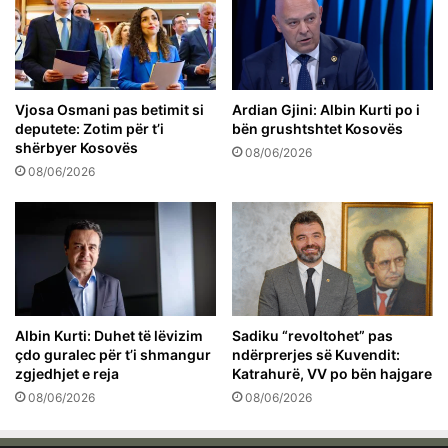
Vjosa Osmani pas betimit si
Ardian Gjini: Albin Kurti po i
deputete: Zotim për t’i
bën grushtshtet Kosovës
shërbyer Kosovës
08/06/2026
08/06/2026
Albin Kurti: Duhet të lëvizim
Sadiku “revoltohet” pas
çdo guralec për t’i shmangur
ndërprerjes së Kuvendit:
zgjedhjet e reja
Katrahurë, VV po bën hajgare
08/06/2026
08/06/2026