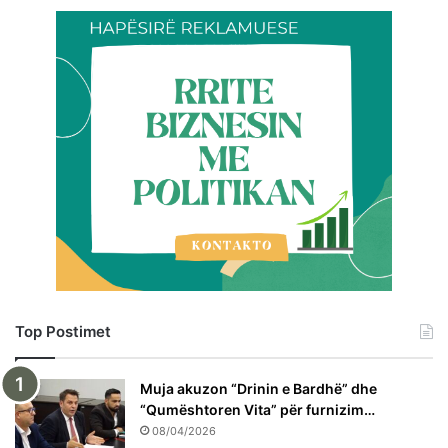
Top Postimet
Muja akuzon “Drinin e Bardhë” dhe
“Qumështoren Vita” për furnizim…
08/04/2026