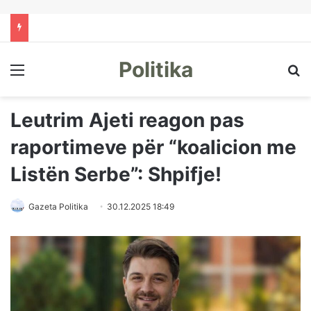
Politika
Menu
Kë
Leutrim Ajeti reagon pas
raportimeve për “koalicion me
Listën Serbe”: Shpifje!
Gazeta Politika
30.12.2025 18:49