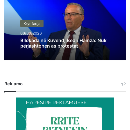
Kryefaqja
08/08/2026
Bllokada në Kuvend, Bedri Hamza: Nuk
përjashtohen as protestat
Reklamo