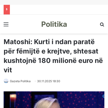
Politika
Menu
Kë
Matoshi: Kurti i ndan paratë
për fëmijtë e krejtve, shtesat
kushtojnë 180 milionë euro në
vit
Gazeta Politika
30.11.2025 18:30