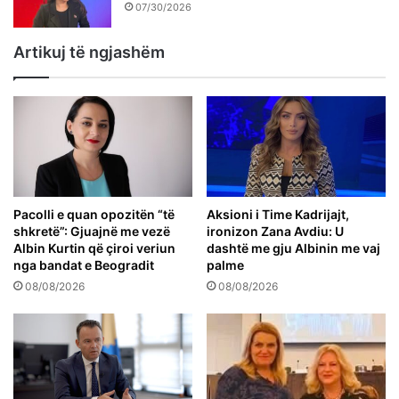
07/30/2026
Artikuj të ngjashëm
Pacolli e quan opozitën “të
Aksioni i Time Kadrijajt,
shkretë”: Gjuajnë me vezë
ironizon Zana Avdiu: U
Albin Kurtin që çiroi veriun
dashtë me gju Albinin me vaj
nga bandat e Beogradit
palme
08/08/2026
08/08/2026