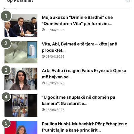
Top Postimet
Muja akuzon “Drinin e Bardhë” dhe
“Qumështoren Vita” për furnizim…
08/04/2026
Vita, Abi, Bylmeti e të tjera – këto janë
produktet…
08/04/2026
Arta Avdiu i reagon Fatos Kryeziut: Qenka
më hajvan se…
08/02/2026
“U godit me shuplakë në dhomën pa
kamera”: Gazetarët e…
08/06/2026
Paulina Nushi-Muhaxhiri: Për përhapjen e
fruthit fajin e kanë prindërit…