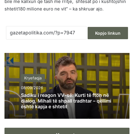
bile me kallxun qe tash me rritje, shtesat po i kushtojshin
shtetit180 milione euro ne vit” – ka shkruar ajo.
Kopjo linkun
Kryefaqja
08/09/2026
Sadiku i reagon VV-së: Kurti të fton në
dialog, Mihali të shpall tradhtar – qëllimi
është kapja e shtetit