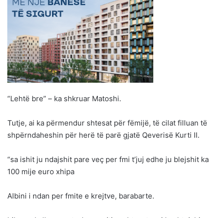
“Lehtë bre” – ka shkruar Matoshi.
Tutje, ai ka përmendur shtesat për fëmijë, të cilat filluan të
shpërndaheshin për herë të parë gjatë Qeverisë Kurti II.
“sa ishit ju ndajshit pare veç per fmi t’juj edhe ju blejshit ka
100 mije euro xhipa
Albini i ndan per fmite e krejtve, barabarte.