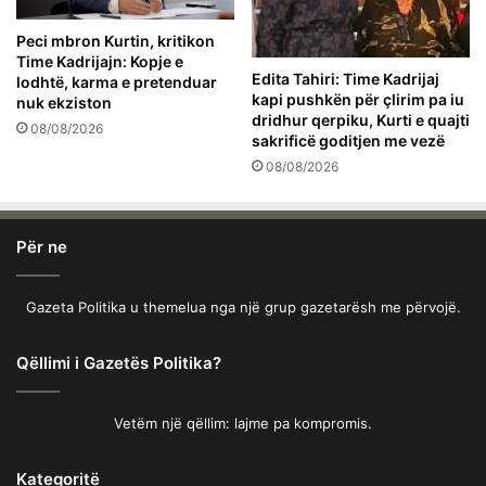
Peci mbron Kurtin, kritikon
Time Kadrijajn: Kopje e
Edita Tahiri: Time Kadrijaj
lodhtë, karma e pretenduar
kapi pushkën për çlirim pa iu
nuk ekziston
dridhur qerpiku, Kurti e quajti
08/08/2026
sakrificë goditjen me vezë
08/08/2026
Për ne
Gazeta Politika u themelua nga një grup gazetarësh me përvojë.
Qëllimi i Gazetës Politika?
Vetëm një qëllim: lajme pa kompromis.
Kategoritë