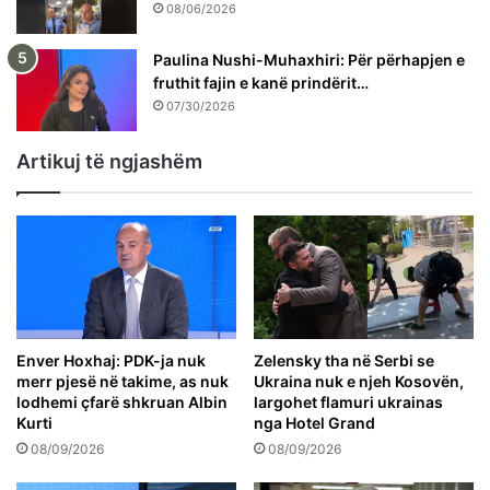
08/06/2026
Paulina Nushi-Muhaxhiri: Për përhapjen e
fruthit fajin e kanë prindërit…
07/30/2026
Artikuj të ngjashëm
Enver Hoxhaj: PDK-ja nuk
Zelensky tha në Serbi se
merr pjesë në takime, as nuk
Ukraina nuk e njeh Kosovën,
lodhemi çfarë shkruan Albin
largohet flamuri ukrainas
Kurti
nga Hotel Grand
08/09/2026
08/09/2026