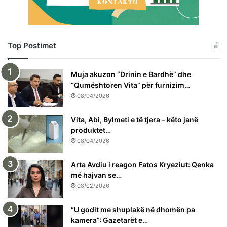
Top Postimet
Muja akuzon “Drinin e Bardhë” dhe
“Qumështoren Vita” për furnizim…
08/04/2026
Vita, Abi, Bylmeti e të tjera – këto janë
produktet…
08/04/2026
Arta Avdiu i reagon Fatos Kryeziut: Qenka
më hajvan se…
08/02/2026
“U godit me shuplakë në dhomën pa
kamera”: Gazetarët e…