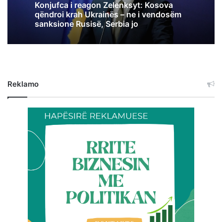
Konjufca i reagon Zelenksyt: Kosova
qëndroi krah Ukrainës – ne i vendosëm
sanksione Rusisë, Serbia jo
Reklamo