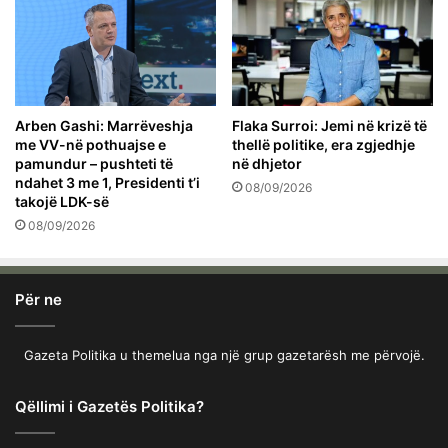
Arben Gashi: Marrëveshja
Flaka Surroi: Jemi në krizë të
me VV-në pothuajse e
thellë politike, era zgjedhje
pamundur – pushteti të
në dhjetor
ndahet 3 me 1, Presidenti t’i
08/09/2026
takojë LDK-së
08/09/2026
Për ne
Gazeta Politika u themelua nga një grup gazetarësh me përvojë.
Qëllimi i Gazetës Politika?