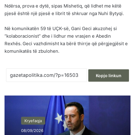
Ndërsa, prova e dytë, sipas Mishetiq, që lidhet me këtë
pjesë është një pjesë e librit të shkruar nga Nuhi Bytyqi.
Në komunikatën 59 të UÇK-së, Gani Geci akuzohej si
“kolaboracionist” dhe i lidhur me vrasjen e Abedin
Rexhës. Geci vazhdimisht ka bërë thirrje që përgjegjësit e
komunikatës të zbulohen.
Kopjo linkun
Kryefaqja
08/09/2026