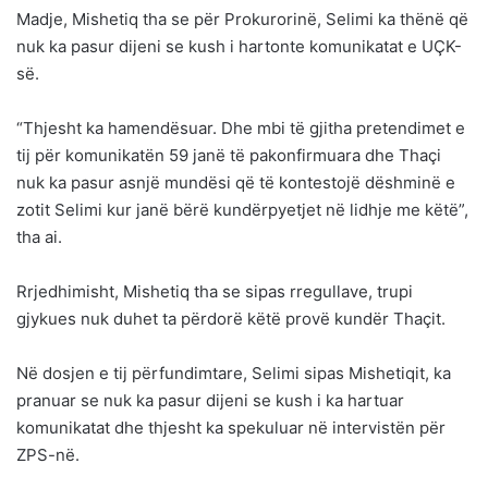
Madje, Mishetiq tha se për Prokurorinë, Selimi ka thënë që
nuk ka pasur dijeni se kush i hartonte komunikatat e UÇK-
së.
“Thjesht ka hamendësuar. Dhe mbi të gjitha pretendimet e
tij për komunikatën 59 janë të pakonfirmuara dhe Thaçi
nuk ka pasur asnjë mundësi që të kontestojë dëshminë e
zotit Selimi kur janë bërë kundërpyetjet në lidhje me këtë”,
tha ai.
Rrjedhimisht, Mishetiq tha se sipas rregullave, trupi
gjykues nuk duhet ta përdorë këtë provë kundër Thaçit.
Në dosjen e tij përfundimtare, Selimi sipas Mishetiqit, ka
pranuar se nuk ka pasur dijeni se kush i ka hartuar
komunikatat dhe thjesht ka spekuluar në intervistën për
ZPS-në.