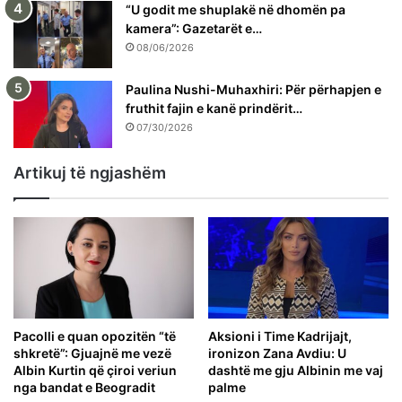
“U godit me shuplakë në dhomën pa
kamera”: Gazetarët e…
08/06/2026
Paulina Nushi-Muhaxhiri: Për përhapjen e
fruthit fajin e kanë prindërit…
07/30/2026
Artikuj të ngjashëm
Pacolli e quan opozitën “të
Aksioni i Time Kadrijajt,
shkretë”: Gjuajnë me vezë
ironizon Zana Avdiu: U
Albin Kurtin që çiroi veriun
dashtë me gju Albinin me vaj
nga bandat e Beogradit
palme