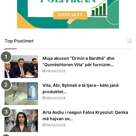
Top Postimet
Muja akuzon “Drinin e Bardhë” dhe
“Qumështoren Vita” për furnizim…
08/04/2026
Vita, Abi, Bylmeti e të tjera – këto janë
produktet…
08/04/2026
Arta Avdiu i reagon Fatos Kryeziut: Qenka
më hajvan se…
08/02/2026