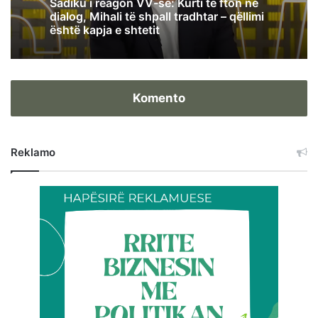
Sadiku i reagon VV-së: Kurti të fton në
dialog, Mihali të shpall tradhtar – qëllimi
është kapja e shtetit
Komento
Reklamo