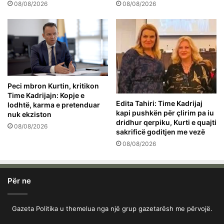
08/08/2026
08/08/2026
Peci mbron Kurtin, kritikon
Time Kadrijajn: Kopje e
Edita Tahiri: Time Kadrijaj
lodhtë, karma e pretenduar
kapi pushkën për çlirim pa iu
nuk ekziston
dridhur qerpiku, Kurti e quajti
08/08/2026
sakrificë goditjen me vezë
08/08/2026
Për ne
Gazeta Politika u themelua nga një grup gazetarësh me përvojë.