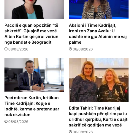
Pacolli e quan opozitën “të
Aksioni i Time Kadrijajt,
shkretë”: Gjuajnë me vezë
ironizon Zana Avdiu: U
Albin Kurtin që çiroi veriun
dashtë me gju Albinin me vaj
nga bandat e Beogradit
palme
08/08/2026
08/08/2026
Peci mbron Kurtin, kritikon
Time Kadrijajn: Kopje e
Edita Tahiri: Time Kadrijaj
lodhtë, karma e pretenduar
kapi pushkën për çlirim pa iu
nuk ekziston
dridhur qerpiku, Kurti e quajti
08/08/2026
sakrificë goditjen me vezë
08/08/2026