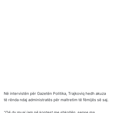
Në intervistën për Gazetën Politika, Trajkoviq hedh akuza
të rënda ndaj administratës për maltretim të fëmijës së saj.
“Që dy muaj jam në kontest me shkollën, sepse ma