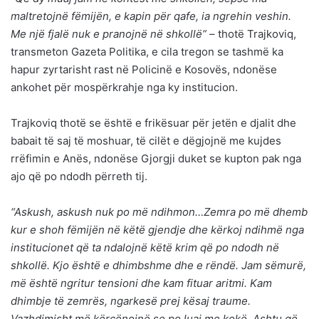
maltretojnë fëmijën, e kapin për qafe, ia ngrehin veshin.
Me një fjalë nuk e pranojnë në shkollë”
– thotë Trajkoviq,
transmeton Gazeta Politika, e cila tregon se tashmë ka
hapur zyrtarisht rast në Policinë e Kosovës, ndonëse
ankohet për mospërkrahje nga ky institucion.
Trajkoviq thotë se është e frikësuar për jetën e djalit dhe
babait të saj të moshuar, të cilët e dëgjojnë me kujdes
rrëfimin e Anës, ndonëse Gjorgji duket se kupton pak nga
ajo që po ndodh përreth tij.
“Askush, askush nuk po më ndihmon…Zemra po më dhemb
kur e shoh fëmijën në këtë gjendje dhe kërkoj ndihmë nga
institucionet që ta ndalojnë këtë krim që po ndodh në
shkollë. Kjo është e dhimbshme dhe e rëndë. Jam sëmurë,
më është ngritur tensioni dhe kam fituar aritmi. Kam
dhimbje të zemrës, ngarkesë prej kësaj traume.
Vazhdimisht më kërcënojnë se po luaj me kokë. Ashtu që