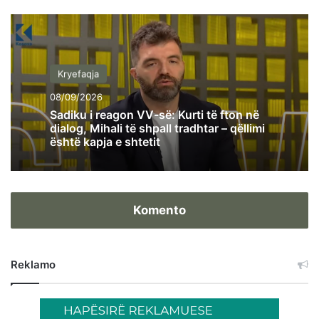
Kryefaqja
08/09/2026
Sadiku i reagon VV-së: Kurti të fton në
dialog, Mihali të shpall tradhtar – qëllimi
është kapja e shtetit
Komento
Reklamo