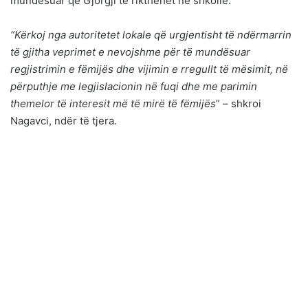
mundësuar që Gjorgji të rikthehet në shkollë.
“Kërkoj nga autoritetet lokale që urgjentisht të ndërmarrin
të gjitha veprimet e nevojshme për të mundësuar
regjistrimin e fëmijës dhe vijimin e rregullt të mësimit, në
përputhje me legjislacionin në fuqi dhe me parimin
themelor të interesit më të mirë të fëmijës
” – shkroi
Nagavci, ndër të tjera.