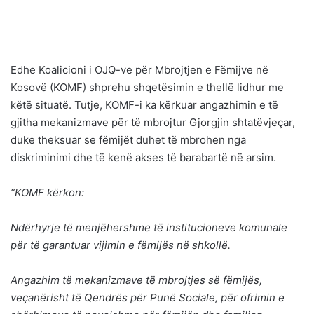
Edhe Koalicioni i OJQ-ve për Mbrojtjen e Fëmijve në
Kosovë (KOMF) shprehu shqetësimin e thellë lidhur me
këtë situatë. Tutje, KOMF-i ka kërkuar angazhimin e të
gjitha mekanizmave për të mbrojtur Gjorgjin shtatëvjeçar,
duke theksuar se fëmijët duhet të mbrohen nga
diskriminimi dhe të kenë akses të barabartë në arsim.
“KOMF kërkon:
Ndërhyrje të menjëhershme të institucioneve komunale
për të garantuar vijimin e fëmijës në shkollë.
Angazhim të mekanizmave të mbrojtjes së fëmijës,
veçanërisht të Qendrës për Punë Sociale, për ofrimin e