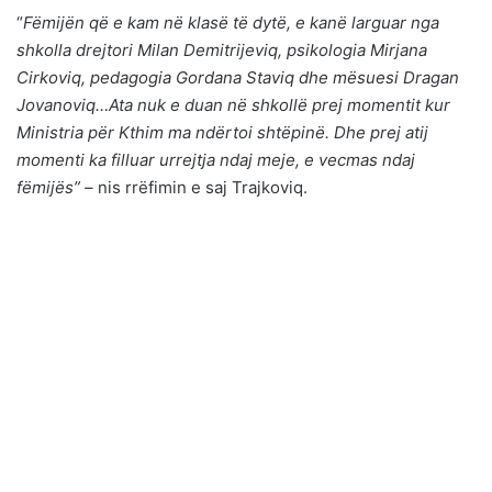
“
Fëmijën që e kam në klasë të dytë, e kanë larguar nga
shkolla drejtori Milan Demitrijeviq, psikologia Mirjana
Cirkoviq, pedagogia Gordana Staviq dhe mësuesi Dragan
Jovanoviq…Ata nuk e duan në shkollë prej momentit kur
Ministria për Kthim ma ndërtoi shtëpinë. Dhe prej atij
momenti ka filluar urrejtja ndaj meje, e vecmas ndaj
fëmijës” –
nis rrëfimin e saj Trajkoviq.