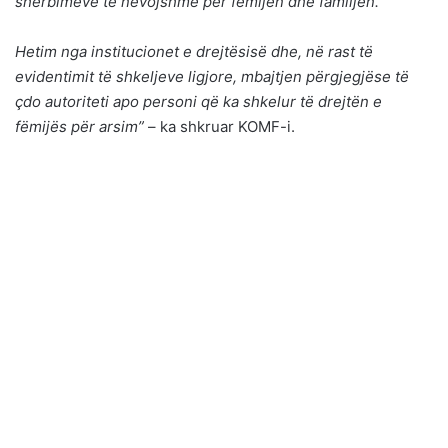
shërbimeve të nevojshme për fëmijën dhe familjen.
Hetim nga institucionet e drejtësisë dhe, në rast të
evidentimit të shkeljeve ligjore, mbajtjen përgjegjëse të
çdo autoriteti apo personi që ka shkelur të drejtën e
fëmijës për arsim”
– ka shkruar KOMF-i.