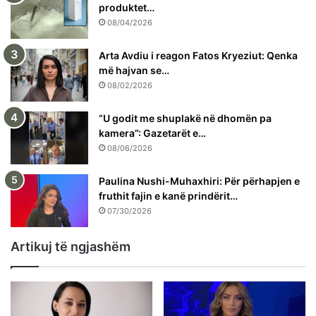
produktet…
08/04/2026
Arta Avdiu i reagon Fatos Kryeziut: Qenka
më hajvan se…
08/02/2026
“U godit me shuplakë në dhomën pa
kamera”: Gazetarët e…
08/06/2026
Paulina Nushi-Muhaxhiri: Për përhapjen e
fruthit fajin e kanë prindërit…
07/30/2026
Artikuj të ngjashëm