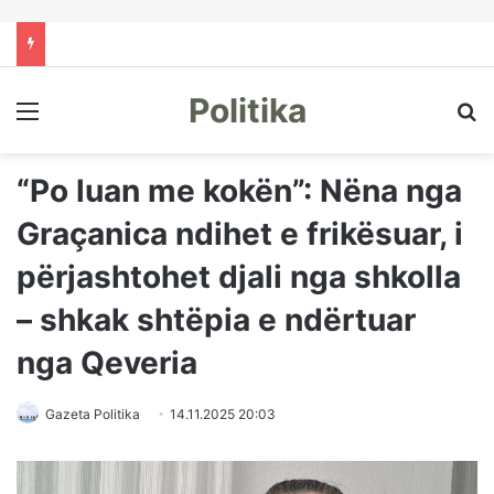
Politika
Menu
Kë
“Po luan me kokën”: Nëna nga
Graçanica ndihet e frikësuar, i
përjashtohet djali nga shkolla
– shkak shtëpia e ndërtuar
nga Qeveria
Gazeta Politika
14.11.2025 20:03