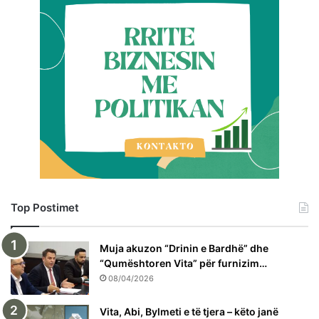
Top Postimet
Muja akuzon “Drinin e Bardhë” dhe
“Qumështoren Vita” për furnizim…
08/04/2026
Vita, Abi, Bylmeti e të tjera – këto janë