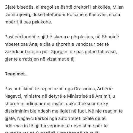
Gjatë bisedës, ai tregoi se është drejtori i shkollës, Milan
Demitrijeviq, duke telefonuar Policinë e Kosovës, e cila
mbërrijti pas pak kohe.
Pasi përfundoi e gjithë skena e përplasjes, në Shunicë
mbetet pas Ana, e cila u shpreh e vendosur për të
vazhduar betejën për Gjorgjin, që pas gjithë tollovisë,
gjente arratisjen në vizatimet e tij
Reagimet…
Pas publikimit të reportazhit nga Gracanica, Arbërie
Nagavci, ministre në detyrë e Ministrisë së Arsimit, u
shpreh e indinjuar me rastin, duke theksuar se ky
diskriminim bie ndesh me ligjet në fuqi. Në një reagim të
gjatë, Nagavci kërkoi nga autoritetet lokale që të
ndërmarrin të gjitha veprimet e nevojshme për të