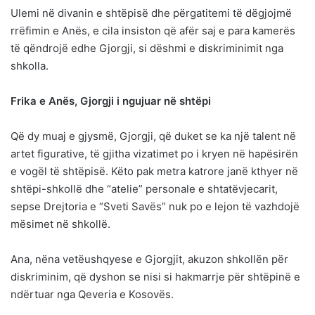
Ulemi në divanin e shtëpisë dhe përgatitemi të dëgjojmë
rrëfimin e Anës, e cila insiston që afër saj e para kamerës
të qëndrojë edhe Gjorgji, si dëshmi e diskriminimit nga
shkolla.
Frika e Anës, Gjorgji i ngujuar në shtëpi
Që dy muaj e gjysmë, Gjorgji, që duket se ka një talent në
artet figurative, të gjitha vizatimet po i kryen në hapësirën
e vogël të shtëpisë. Këto pak metra katrore janë kthyer në
shtëpi-shkollë dhe “atelie” personale e shtatëvjecarit,
sepse Drejtoria e “Sveti Savës” nuk po e lejon të vazhdojë
mësimet në shkollë.
Ana, nëna vetëushqyese e Gjorgjit, akuzon shkollën për
diskriminim, që dyshon se nisi si hakmarrje për shtëpinë e
ndërtuar nga Qeveria e Kosovës.