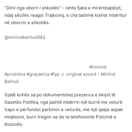
“
Dilni nga oborri i shkollës
” – ishte fjalia e mirëmbajtësit,
ndaj sëcilës reagoi Trajkoviq, e cila tashmë kishte mbëritur
në oborrin e shkollës.
@mirlindbehluli983
Ju lutem shperndajeni! "Kush je ti?
Mshile gojen; Po me kercenojne me koke": Tensione në
Graçanice! Drejtori serb thirre Policine per viziten tone.
Qytetarja serbe ankohet se ia perjashtuan djalin, pasi
Qeveria e Kosoves ia ndertoi shtepine. #
#kosova
#prishtina
#gracanica
#fyp
♬ original sound – Mirlind
Behluli
Gjatë kohës sa po dokumentohej prezenca e ekipit të
Gazetës Politika, nga jashtë mbërrin një burrë me veturë.
Sapo e përfundoi parkimin e veturës, me një qasje aspak
miqësore, burri tregon se do ta telefononte Policinë e
Kosovës.