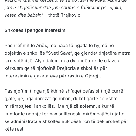
jam e shqetësuar dhe jam shumë e friëksuar për djalin,
veten dhe babain
” – thotë Trajkoviq.
Shkollës i pengon interesimi
Pas rrëfimit të Anës, me hapa të ngadaltë hyjmë në
objektin e shkollës “Sveti Sava”, që gjendet dhjetëra metra
larg shtëpisë. Aty ndalemi nga dy punëtore, të cilave u
kërkuam që të njoftojnë Drejtoria e shkollës për
interesimin e gazetarëve për rastin e Gjorgjit.
Pas njoftimit, nga një kthinë shfaqet befasisht një burrë i
gjatë, që, nga dorëzat që mban, duket qartë se është
mirëmbajtësi i shkollës. Me një zë solemn, sikur të
kumtonte ndonjë ferman sulltanesk, mirëmbajtësi njoftoi
se administrata e shkollës nuk dëshiron të deklarohet për
këtë rast.