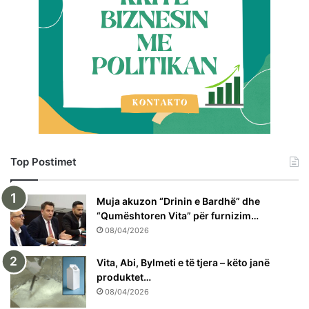
Top Postimet
Muja akuzon “Drinin e Bardhë” dhe
“Qumështoren Vita” për furnizim…
08/04/2026
Vita, Abi, Bylmeti e të tjera – këto janë
produktet…
08/04/2026