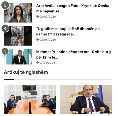
Arta Avdiu i reagon Fatos Kryeziut: Qenka
më hajvan se…
08/02/2026
“U godit me shuplakë në dhomën pa
kamera”: Gazetarët e…
08/06/2026
Mehmet Prishtina dënohet me 10 vite burg
për krim të…
07/31/2026
Artikuj të ngjashëm