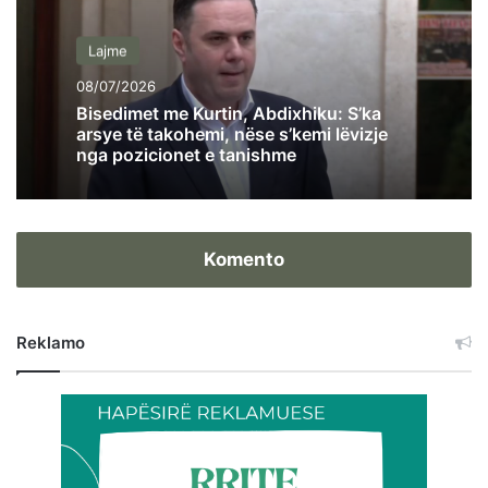
Lajme
08/07/2026
Bisedimet me Kurtin, Abdixhiku: S’ka
arsye të takohemi, nëse s’kemi lëvizje
nga pozicionet e tanishme
Komento
Reklamo