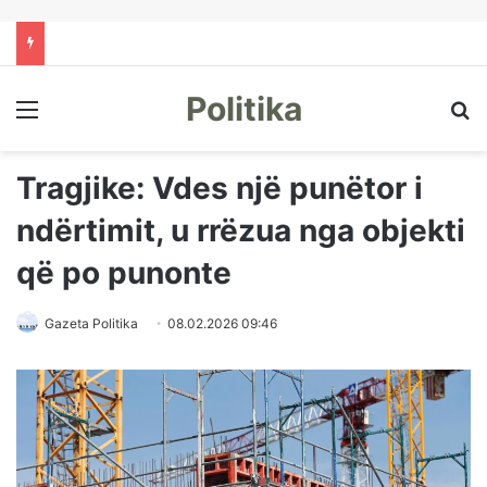
Politika
Menu
Kë
Tragjike: Vdes një punëtor i
ndërtimit, u rrëzua nga objekti
që po punonte
Gazeta Politika
08.02.2026 09:46