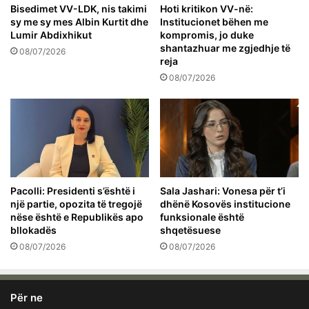
Bisedimet VV-LDK, nis takimi
Hoti kritikon VV-në:
sy me sy mes Albin Kurtit dhe
Institucionet bëhen me
Lumir Abdixhikut
kompromis, jo duke
shantazhuar me zgjedhje të
08/07/2026
reja
08/07/2026
Pacolli: Presidenti s’është i
Sala Jashari: Vonesa për t’i
një partie, opozita të tregojë
dhënë Kosovës institucione
nëse është e Republikës apo
funksionale është
bllokadës
shqetësuese
08/07/2026
08/07/2026
Për ne