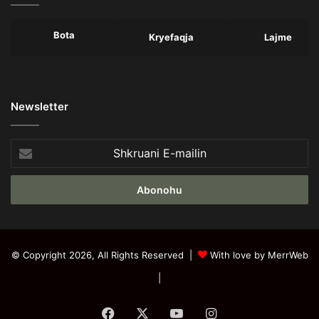
Bota
Kryefaqja
Lajme
Newsletter
Shkruani
E-
mailin
© Copyright 2026, All Rights Reserved |
With love by MerrWeb
|
Facebook
X
YouTube
Instagram