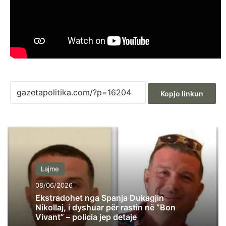
Kopjo linkun
Lajme
08/06/2026
Ekstradohet nga Spanja Dukagjin
Nikollaj, i dyshuar për rastin në “Bon
Vivant” – policia jep detaje