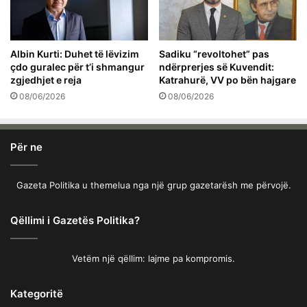
Albin Kurti: Duhet të lëvizim
Sadiku “revoltohet” pas
çdo guralec për t’i shmangur
ndërprerjes së Kuvendit:
zgjedhjet e reja
Katrahurë, VV po bën hajgare
08/06/2026
08/06/2026
Për ne
Gazeta Politika u themelua nga një grup gazetarësh me përvojë.
Qëllimi i Gazetës Politika?
Vetëm një qëllim: lajme pa kompromis.
Kategoritë