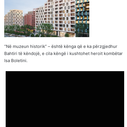
“Në muzeun historik” – është kënga që e ka përzgjedhur
Bahtiri të këndojë, e cila këngë i kushtohet heroit kombëtar
Isa Boletini.