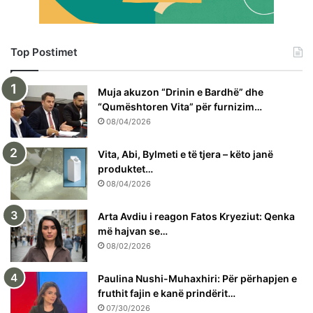
Top Postimet
Muja akuzon “Drinin e Bardhë” dhe
“Qumështoren Vita” për furnizim…
08/04/2026
Vita, Abi, Bylmeti e të tjera – këto janë
produktet…
08/04/2026
Arta Avdiu i reagon Fatos Kryeziut: Qenka
më hajvan se…
08/02/2026
Paulina Nushi-Muhaxhiri: Për përhapjen e
fruthit fajin e kanë prindërit…
07/30/2026