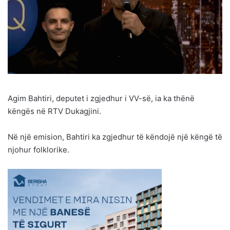
Agim Bahtiri, deputet i zgjedhur i VV-së, ia ka thënë
këngës në RTV Dukagjini.
Në një emision, Bahtiri ka zgjedhur të këndojë një këngë të
njohur folklorike.