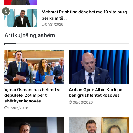
Mehmet Prishtina dënohet me 10 vite burg
për krim të…
07/31/2026
Artikuj të ngjashëm
Vjosa Osmani pas betimit si
Ardian Gjini: Albin Kurti po i
deputete: Zotim për t’i
bën grushtshtet Kosovës
shërbyer Kosovës
08/06/2026
08/06/2026