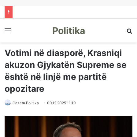
Politika
Menu
Kë
Votimi në diasporë, Krasniqi
akuzon Gjykatën Supreme se
është në linjë me partitë
opozitare
Gazeta Politika
09.12.2025 11:10