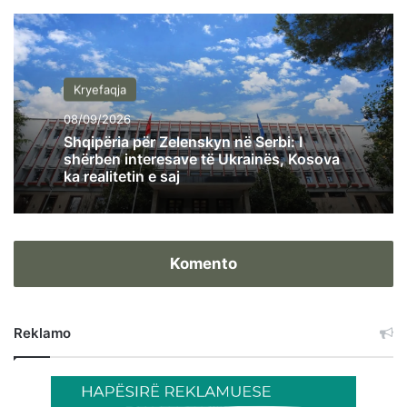
Kryefaqja
08/09/2026
Shqipëria për Zelenskyn në Serbi: I
shërben interesave të Ukrainës, Kosova
ka realitetin e saj
Komento
Reklamo