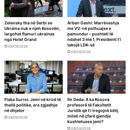
Zelensky tha në Serbi se
Arben Gashi: Marrëveshja
Ukraina nuk e njeh Kosovën,
me VV-në pothuajse e
largohet flamuri ukrainas
pamundur – pushteti të
nga Hotel Grand
ndahet 3 me 1, Presidenti t’i
takojë LDK-së
08/09/2026
08/09/2026
Flaka Surroi: Jemi në krizë të
Ilir Deda: A ka Kosova
thellë politike, era zgjedhje
profesorë të Fakultetit
në dhjetor
Juridik që t’i tregojnë këtij
mileti në çfarë gjendje
08/09/2026
kushtetuese jemi?
08/09/2026