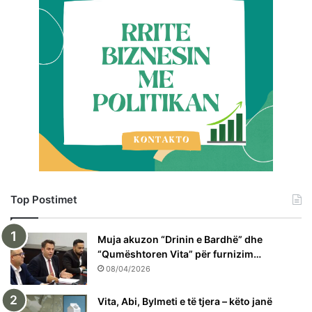
Top Postimet
Muja akuzon “Drinin e Bardhë” dhe
“Qumështoren Vita” për furnizim…
08/04/2026
Vita, Abi, Bylmeti e të tjera – këto janë