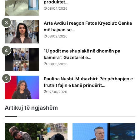
produktet…
08/04/2026
Arta Avdiu i reagon Fatos Kryeziut: Qenka
më hajvan se…
08/02/2026
“U godit me shuplakë në dhomën pa
kamera”: Gazetarët e…
08/06/2026
Paulina Nushi-Muhaxhiri: Për përhapjen e
fruthit fajin e kanë prindërit…
07/30/2026
Artikuj të ngjashëm