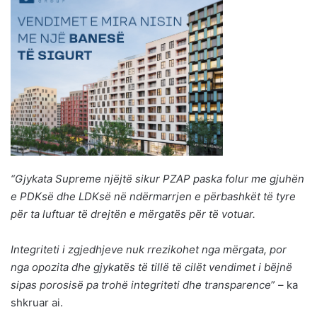
“Gjykata Supreme njëjtë sikur PZAP paska folur me gjuhën
e PDKsë dhe LDKsë në ndërmarrjen e përbashkët të tyre
për ta luftuar të drejtën e mërgatës për të votuar.
Integriteti i zgjedhjeve nuk rrezikohet nga mërgata, por
nga opozita dhe gjykatës të tillë të cilët vendimet i bëjnë
sipas porosisë pa trohë integriteti dhe transparence
” – ka
shkruar ai.