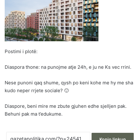
Postimi i plotë:
Diaspora thone: na punojme atje 24h, e ju ne Ks vec rrini.
Nese punoni qaq shume, qysh po keni kohe me hy me sha
kudo neper rrjete sociale? 🙂
Diaspore, beni mire me zbute gjuhen edhe sjelljen pak.
Behuni pak ma t’edukume.
Kopjo linkun