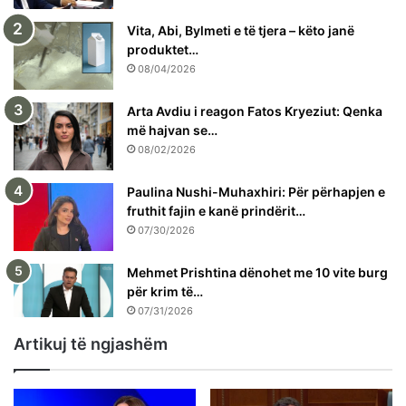
Vita, Abi, Bylmeti e të tjera – këto janë
produktet…
08/04/2026
Arta Avdiu i reagon Fatos Kryeziut: Qenka
më hajvan se…
08/02/2026
Paulina Nushi-Muhaxhiri: Për përhapjen e
fruthit fajin e kanë prindërit…
07/30/2026
Mehmet Prishtina dënohet me 10 vite burg
për krim të…
07/31/2026
Artikuj të ngjashëm