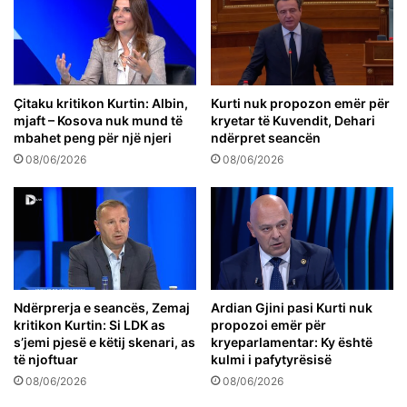
Çitaku kritikon Kurtin: Albin,
Kurti nuk propozon emër për
mjaft – Kosova nuk mund të
kryetar të Kuvendit, Dehari
mbahet peng për një njeri
ndërpret seancën
08/06/2026
08/06/2026
Ndërprerja e seancës, Zemaj
Ardian Gjini pasi Kurti nuk
kritikon Kurtin: Si LDK as
propozoi emër për
s’jemi pjesë e këtij skenari, as
kryeparlamentar: Ky është
të njoftuar
kulmi i pafytyrësisë
08/06/2026
08/06/2026