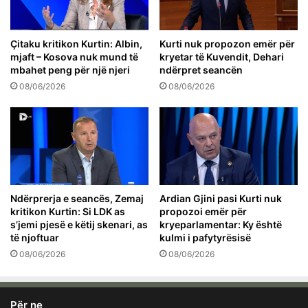
Çitaku kritikon Kurtin: Albin,
Kurti nuk propozon emër për
mjaft – Kosova nuk mund të
kryetar të Kuvendit, Dehari
mbahet peng për një njeri
ndërpret seancën
08/06/2026
08/06/2026
Ndërprerja e seancës, Zemaj
Ardian Gjini pasi Kurti nuk
kritikon Kurtin: Si LDK as
propozoi emër për
s’jemi pjesë e këtij skenari, as
kryeparlamentar: Ky është
të njoftuar
kulmi i pafytyrësisë
08/06/2026
08/06/2026
Për ne