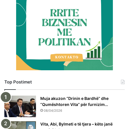
Top Postimet
Muja akuzon “Drinin e Bardhë” dhe
“Qumështoren Vita” për furnizim…
08/04/2026
Vita, Abi, Bylmeti e të tjera – këto janë