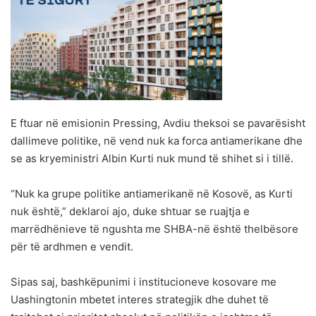
E ftuar në emisionin Pressing, Avdiu theksoi se pavarësisht
dallimeve politike, në vend nuk ka forca antiamerikane dhe
se as kryeministri Albin Kurti nuk mund të shihet si i tillë.
“Nuk ka grupe politike antiamerikanë në Kosovë, as Kurti
nuk është,” deklaroi ajo, duke shtuar se ruajtja e
marrëdhënieve të ngushta me SHBA-në është thelbësore
për të ardhmen e vendit.
Sipas saj, bashkëpunimi i institucioneve kosovare me
Uashingtonin mbetet interes strategjik dhe duhet të