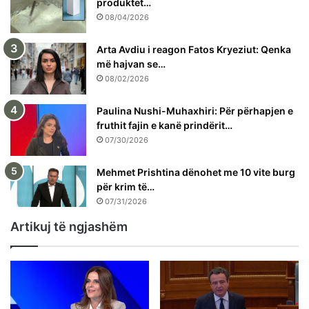
produktet…
08/04/2026
Arta Avdiu i reagon Fatos Kryeziut: Qenka
më hajvan se…
08/02/2026
Paulina Nushi-Muhaxhiri: Për përhapjen e
fruthit fajin e kanë prindërit…
07/30/2026
Mehmet Prishtina dënohet me 10 vite burg
për krim të…
07/31/2026
Artikuj të ngjashëm