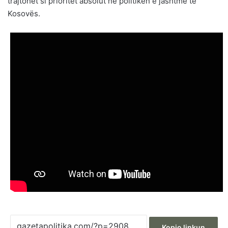
trajtohet si prioritet absolut në politikën e jashtme të
Kosovës.
Kopjo linkun