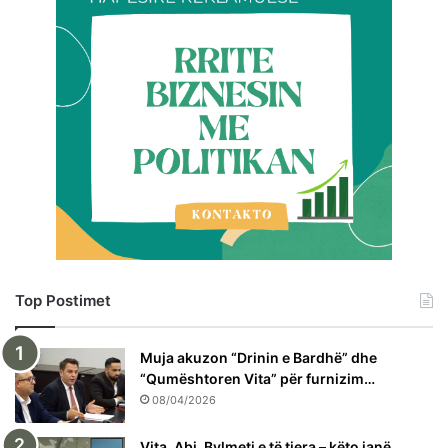
Top Postimet
Muja akuzon “Drinin e Bardhë” dhe
“Qumështoren Vita” për furnizim…
08/04/2026
Vita, Abi, Bylmeti e të tjera – këto janë