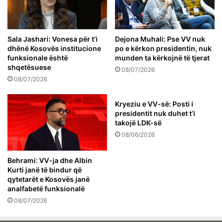
Sala Jashari: Vonesa për t’i
Dejona Muhali: Pse VV nuk
dhënë Kosovës institucione
po e kërkon presidentin, nuk
funksionale është
munden ta kërkojnë të tjerat
shqetësuese
08/07/2026
08/07/2026
Kryeziu e VV-së: Posti i
presidentit nuk duhet t’i
takojë LDK-së
08/06/2026
Behrami: VV-ja dhe Albin
Kurti janë të bindur që
qytetarët e Kosovës janë
analfabetë funksionalë
08/07/2026