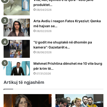
produktet…
08/04/2026
Arta Avdiu i reagon Fatos Kryeziut: Qenka
më hajvan se…
08/02/2026
“U godit me shuplakë në dhomën pa
kamera”: Gazetarët e…
08/06/2026
Mehmet Prishtina dënohet me 10 vite burg
për krim të…
07/31/2026
Artikuj të ngjashëm