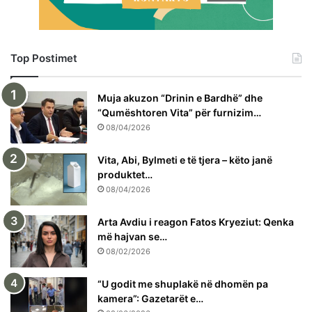
Top Postimet
Muja akuzon “Drinin e Bardhë” dhe
“Qumështoren Vita” për furnizim…
08/04/2026
Vita, Abi, Bylmeti e të tjera – këto janë
produktet…
08/04/2026
Arta Avdiu i reagon Fatos Kryeziut: Qenka
më hajvan se…
08/02/2026
“U godit me shuplakë në dhomën pa
kamera”: Gazetarët e…