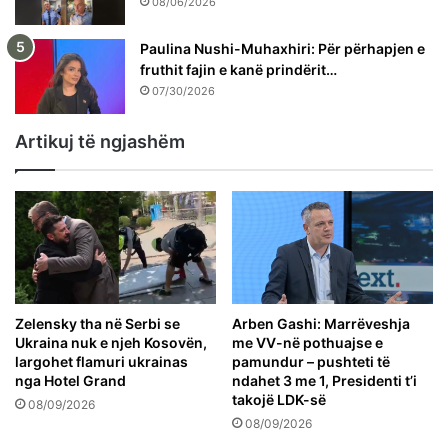
08/06/2026
Paulina Nushi-Muhaxhiri: Për përhapjen e
fruthit fajin e kanë prindërit…
07/30/2026
Artikuj të ngjashëm
Zelensky tha në Serbi se
Arben Gashi: Marrëveshja
Ukraina nuk e njeh Kosovën,
me VV-në pothuajse e
largohet flamuri ukrainas
pamundur – pushteti të
nga Hotel Grand
ndahet 3 me 1, Presidenti t’i
takojë LDK-së
08/09/2026
08/09/2026