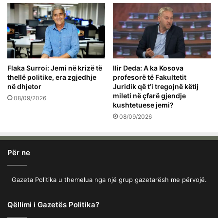
Flaka Surroi: Jemi në krizë të
Ilir Deda: A ka Kosova
thellë politike, era zgjedhje
profesorë të Fakultetit
në dhjetor
Juridik që t’i tregojnë këtij
mileti në çfarë gjendje
08/09/2026
kushtetuese jemi?
08/09/2026
Për ne
Gazeta Politika u themelua nga një grup gazetarësh me përvojë.
Qëllimi i Gazetës Politika?