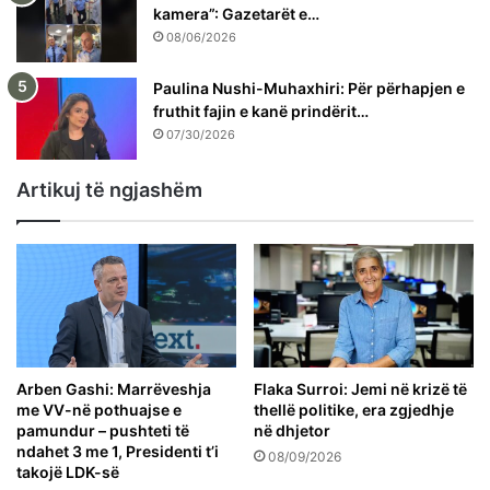
kamera”: Gazetarët e…
08/06/2026
Paulina Nushi-Muhaxhiri: Për përhapjen e
fruthit fajin e kanë prindërit…
07/30/2026
Artikuj të ngjashëm
Arben Gashi: Marrëveshja
Flaka Surroi: Jemi në krizë të
me VV-në pothuajse e
thellë politike, era zgjedhje
pamundur – pushteti të
në dhjetor
ndahet 3 me 1, Presidenti t’i
08/09/2026
takojë LDK-së