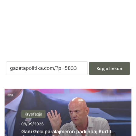
Kopjo linkun
Kryefaqja
08/09/2026
Gani Geci paralajmëron padi ndaj Kurtit