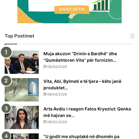
Top Postimet
Muja akuzon “Drinin e Bardhë” dhe
“Qumështoren Vita” për furnizim…
08/04/2026
Vita, Abi, Bylmeti e të tjera – këto janë
produktet…
08/04/2026
Arta Avdiu i reagon Fatos Kryeziut: Qenka
më hajvan se…
08/02/2026
“U godit me shuplakë në dhomën pa