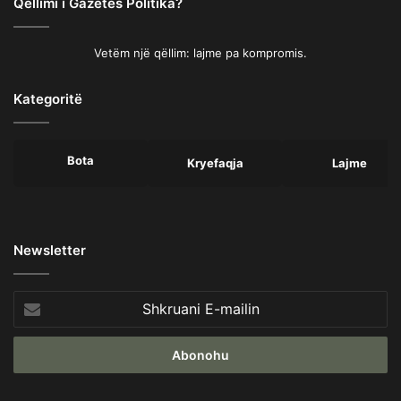
Qëllimi i Gazetës Politika?
Vetëm një qëllim: lajme pa kompromis.
Kategoritë
Bota
Kryefaqja
Lajme
Newsletter
Shkruani
E-
mailin