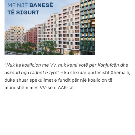
“
Nuk ka koalicion me VV, nuk kemi votë për Konjufcën dhe
askënd nga radhët e tyre
” – ka shkruar qartësisht Xhemaili,
duke shuar spekulimet e fundit për një koalicion të
mundshëm mes VV-së e AAK-së.