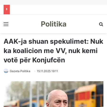
Politika
Menu
Kë
AAK-ja shuan spekulimet: Nuk
ka koalicion me VV, nuk kemi
votë për Konjufcën
Gazeta Politika
15.11.2025 19:11