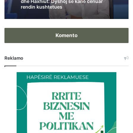
dhe Haxhiut: Dyshoj se kanë cenuar
rendin kushtetues
Komento
Reklamo