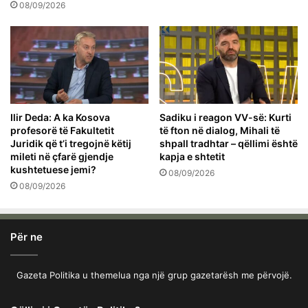
08/09/2026
Ilir Deda: A ka Kosova
Sadiku i reagon VV-së: Kurti
profesorë të Fakultetit
të fton në dialog, Mihali të
Juridik që t’i tregojnë këtij
shpall tradhtar – qëllimi është
mileti në çfarë gjendje
kapja e shtetit
kushtetuese jemi?
08/09/2026
08/09/2026
Për ne
Gazeta Politika u themelua nga një grup gazetarësh me përvojë.