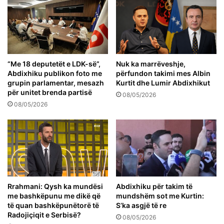
“Me 18 deputetët e LDK-së”,
Nuk ka marrëveshje,
Abdixhiku publikon foto me
përfundon takimi mes Albin
grupin parlamentar, mesazh
Kurtit dhe Lumir Abdixhikut
për unitet brenda partisë
08/05/2026
08/05/2026
Rrahmani: Qysh ka mundësi
Abdixhiku për takim të
me bashkëpunu me dikë që
mundshëm sot me Kurtin:
të quan bashkëpunëtorë të
S’ka asgjë të re
Radojiçiqit e Serbisë?
08/05/2026