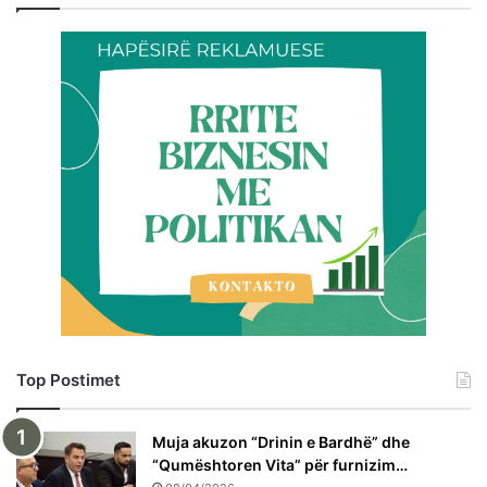
Top Postimet
Muja akuzon “Drinin e Bardhë” dhe
“Qumështoren Vita” për furnizim…