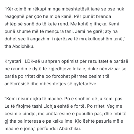
“Kërkojmë mirëkuptim nga mbështetësit tanë se pse nuk
reagojmë për çdo helm që kanë. Për punët brenda
shtëpisë sonë do të ketë rend. Me kohë gjithçka. Kemi
punë shumë më të mençura tani. Jemi në garë; aty na
duhet secili angazhim i njerëzve të mrekullueshëm tanë,”
tha Abdixhiku.
Kryetari i LDK-së u shpreh optimist për rezultatet e partisë
në raundin e dytë të zgjedhjeve lokale, duke nënvizuar se
partia po rritet dhe po forcohet përmes besimit të
anëtarësisë dhe mbështetjes së qytetarëve.
“Kemi nisur diçka të madhe. Po e shohim që ju kemi pas.
Le të fitojmë tash! Lidhja është e fortë. Po rritet. Veç me
besim e bindje; me anëtarësinë e popullin pas; dhe mbi të
gjitha pa interesa e pa kalkulime. Kjo është pasuria më e
madhe e jona,” përfundoi Abdixhiku.