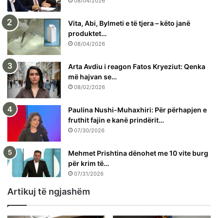
08/04/2026
Vita, Abi, Bylmeti e të tjera – këto janë
produktet…
08/04/2026
Arta Avdiu i reagon Fatos Kryeziut: Qenka
më hajvan se…
08/02/2026
Paulina Nushi-Muhaxhiri: Për përhapjen e
fruthit fajin e kanë prindërit…
07/30/2026
Mehmet Prishtina dënohet me 10 vite burg
për krim të…
07/31/2026
Artikuj të ngjashëm