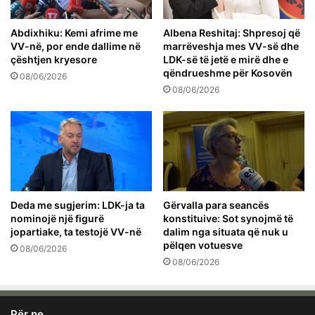
Abdixhiku: Kemi afrime me
Albena Reshitaj: Shpresoj që
VV-në, por ende dallime në
marrëveshja mes VV-së dhe
çështjen kryesore
LDK-së të jetë e mirë dhe e
qëndrueshme për Kosovën
08/06/2026
08/06/2026
Deda me sugjerim: LDK-ja ta
Gërvalla para seancës
nominojë një figurë
konstituive: Sot synojmë të
jopartiake, ta testojë VV-në
dalim nga situata që nuk u
pëlqen votuesve
08/06/2026
08/06/2026
Për ne