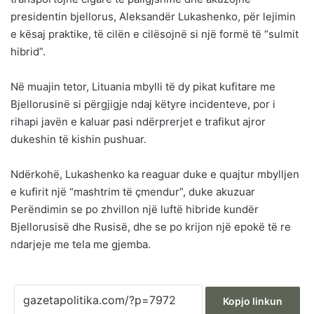
presidentin bjellorus, Aleksandër Lukashenko, për lejimin
e kësaj praktike, të cilën e cilësojnë si një formë të “sulmit
hibrid”.
Në muajin tetor, Lituania mbylli të dy pikat kufitare me
Bjellorusinë si përgjigje ndaj këtyre incidenteve, por i
rihapi javën e kaluar pasi ndërprerjet e trafikut ajror
dukeshin të kishin pushuar.
Ndërkohë, Lukashenko ka reaguar duke e quajtur mbylljen
e kufirit një “mashtrim të çmendur”, duke akuzuar
Perëndimin se po zhvillon një luftë hibride kundër
Bjellorusisë dhe Rusisë, dhe se po krijon një epokë të re
ndarjeje me tela me gjemba.
Kopjo linkun