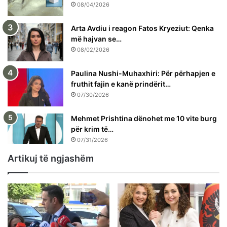
08/04/2026
Arta Avdiu i reagon Fatos Kryeziut: Qenka
më hajvan se…
08/02/2026
Paulina Nushi-Muhaxhiri: Për përhapjen e
fruthit fajin e kanë prindërit…
07/30/2026
Mehmet Prishtina dënohet me 10 vite burg
për krim të…
07/31/2026
Artikuj të ngjashëm