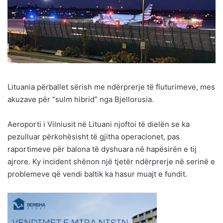
Lituania përballet sërish me ndërprerje të fluturimeve, mes
akuzave për “sulm hibrid” nga Bjellorusia.
Aeroporti i Vilniusit në Lituani njoftoi të dielën se ka
pezulluar përkohësisht të gjitha operacionet, pas
raportimeve për balona të dyshuara në hapësirën e tij
ajrore. Ky incident shënon një tjetër ndërprerje në serinë e
problemeve që vendi baltik ka hasur muajt e fundit.