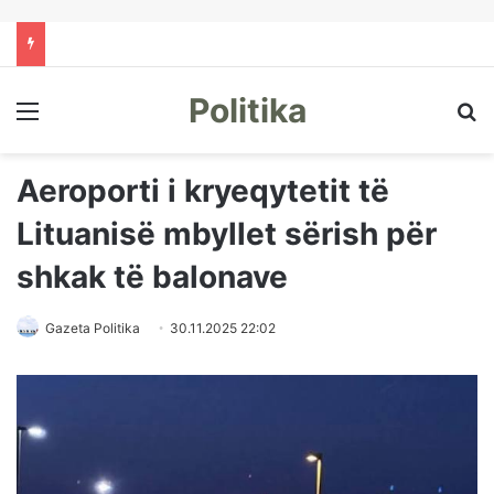
Politika
Menu
Kë
Aeroporti i kryeqytetit të
Lituanisë mbyllet sërish për
shkak të balonave
Gazeta Politika
30.11.2025 22:02