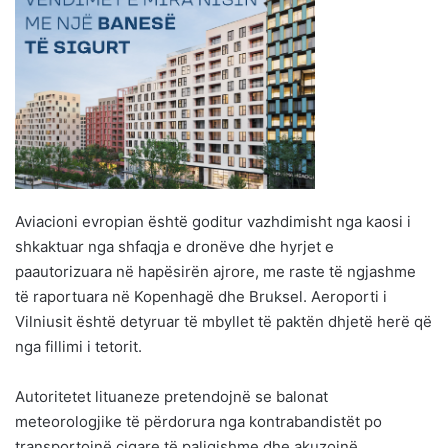
Aviacioni evropian është goditur vazhdimisht nga kaosi i
shkaktuar nga shfaqja e dronëve dhe hyrjet e
paautorizuara në hapësirën ajrore, me raste të ngjashme
të raportuara në Kopenhagë dhe Bruksel. Aeroporti i
Vilniusit është detyruar të mbyllet të paktën dhjetë herë që
nga fillimi i tetorit.
Autoritetet lituaneze pretendojnë se balonat
meteorologjike të përdorura nga kontrabandistët po
transportojnë cigare të paligjshme dhe akuzojnë