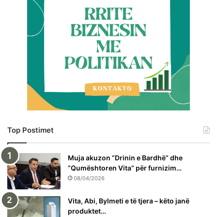
Top Postimet
Muja akuzon “Drinin e Bardhë” dhe
“Qumështoren Vita” për furnizim…
08/04/2026
Vita, Abi, Bylmeti e të tjera – këto janë
produktet…