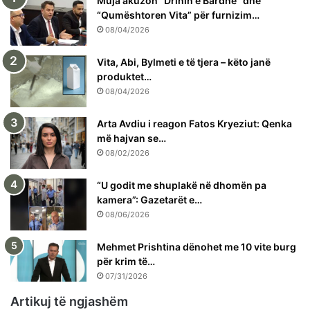
Muja akuzon “Drinin e Bardhë” dhe
“Qumështoren Vita” për furnizim…
08/04/2026
Vita, Abi, Bylmeti e të tjera – këto janë
produktet…
08/04/2026
Arta Avdiu i reagon Fatos Kryeziut: Qenka
më hajvan se…
08/02/2026
“U godit me shuplakë në dhomën pa
kamera”: Gazetarët e…
08/06/2026
Mehmet Prishtina dënohet me 10 vite burg
për krim të…
07/31/2026
Artikuj të ngjashëm