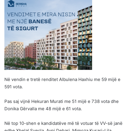
Në vendin e tretë renditet Albulena Haxhiu me 59 mijë e
591 vota.
Pas saj vijnë Hekuran Murati me 51 mijë e 738 vota dhe
Donika Gërvalla me 48 mijë e 61 vota.
Në top 10-shen e kandidatëve më të votuar të VV-së janë
edhe Xhelal Sveçla, Avni Dehari, Mimoza Kusari-Lila,