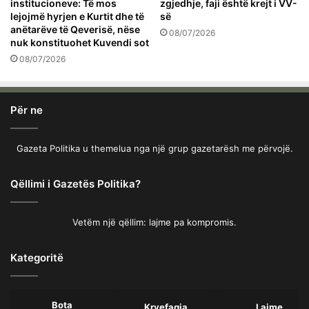
institucioneve: Të mos
zgjedhje, faji është krejt i VV-
lejojmë hyrjen e Kurtit dhe të
së
anëtarëve të Qeverisë, nëse
08/07/2026
nuk konstituohet Kuvendi sot
08/07/2026
Për ne
Gazeta Politika u themelua nga një grup gazetarësh me përvojë.
Qëllimi i Gazetës Politika?
Vetëm një qëllim: lajme pa kompromis.
Kategoritë
Bota
Kryefaqja
Lajme