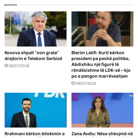
Kosova shpall “non grata”
Blerim Latifi: Kurti kërkon
drejtorin e Telekom Serbisë
president pa peshë politike,
Abdixhiku një figurë të
08/07/2026
rëndësishme të LDK-së – kjo
po e pengon marrëveshjen
08/07/2026
Rrahmani kërkon bllokimin e
Zana Avdiu: Nëse shkojmë në