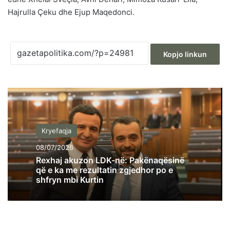
Hajrulla Çeku dhe Ejup Maqedonci.
Kopjo linkun
Kryefaqja
08/07/2026
Rexhaj akuzon LDK-në: Pakënaqësinë
që e ka me rezultatin zgjedhor po e
shfryn mbi Kurtin