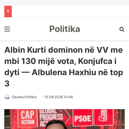
Politika
Menu
Kë
Albin Kurti dominon në VV me
mbi 130 mijë vota, Konjufca i
dyti — Albulena Haxhiu në top
3
Gazeta Politika
10.06.2026 10:46