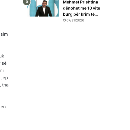
Mehmet Prishtina
dënohet me 10 vite
burg për krim të…
07/31/2026
esim
Nuk
r së
mi
 jep
 tha
men.