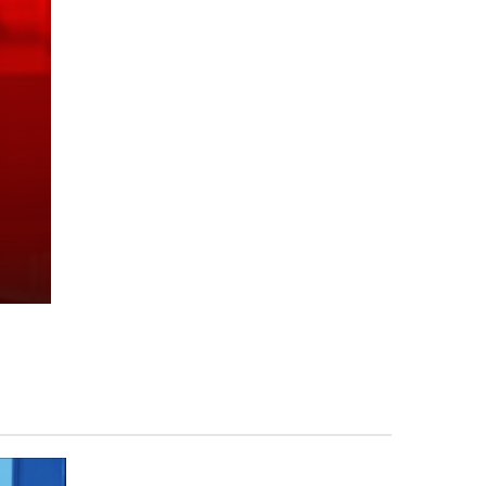
me
tet