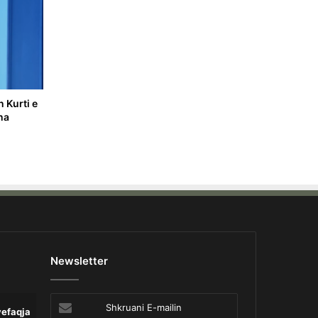
 Kurti e
na
Newsletter
Shkruani
yefaqja
Lajme
Opinion
Pa 
E-