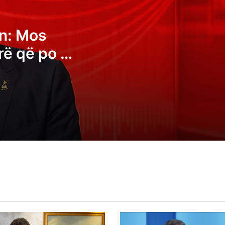
on: Mos
Rrustem Mustafa: PDK-ja është e gatsh
të luajë rolin vendimtar në ndërtimin e
rë që po e
qeverisë së re
erexhe ke
Vjosa Osmani pas betimit si deputete:
Zotim për t’i shërbyer Kosovës
Ardian Gjini: Albin Kurti po i bën grushtsh
Kosovës