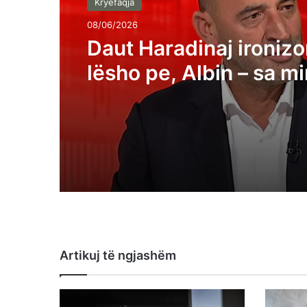
Kryefaqja
08/06/2026
Daut Haradinaj ironiz
lësho pe, Albin – sa mi
sheh kombi në çfarë d
ardhur
Artikuj të ngjashëm