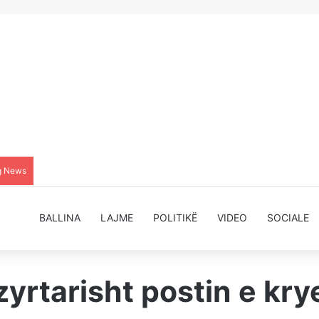
g News
BALLINA
LAJME
POLITIKË
VIDEO
SOCIALE
zyrtarisht postin e kry