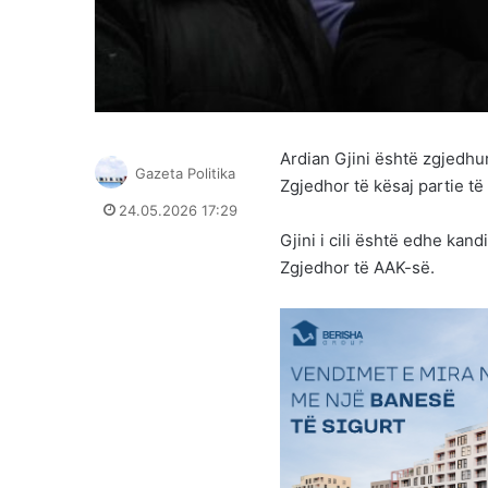
Ardian Gjini është zgjedhu
Gazeta Politika
Zgjedhor të kësaj partie të
24.05.2026 17:29
Gjini i cili është edhe kan
Zgjedhor të AAK-së.