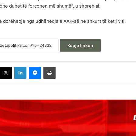
he duhet të forcohen më shumë”, u shpreh ai.
dorëheqje nga udhëheqja e AAK-së në shkurt të këtij viti.
Kopjo linkun
acebook
X
LinkedIn
Messenger
Printoje
Daut Haradinaj ironizon: Mos lësho pe,
Albin – sa mirë që po e sheh kombi në çf
derexhe ke ardhur
Aktakuzë ndaj 20 personave për krime lu
në Gjakovë, i përfshirë edhe Milan Radoiç