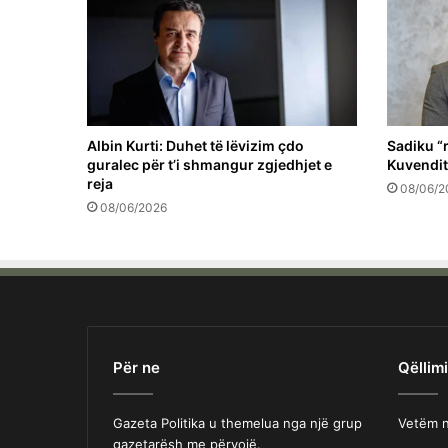
Albin Kurti: Duhet të lëvizim çdo
Sadiku “
guralec për t’i shmangur zgjedhjet e
Kuvendit
reja
08/06/2
08/06/2026
Për ne
Qëllimi
Gazeta Politika u themelua nga një grup
Vetëm n
gazetarësh me përvojë.