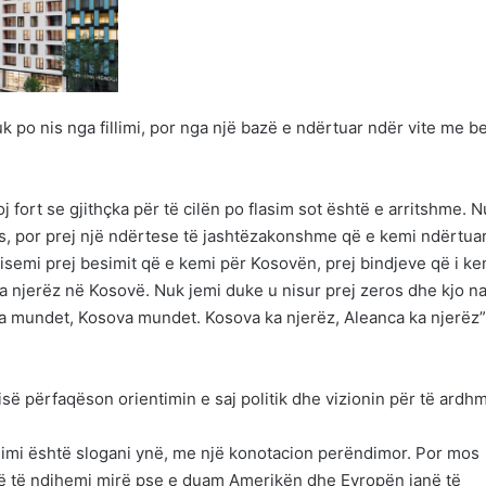
k po nis nga fillimi, por nga një bazë e ndërtuar ndër vite me b
j fort se gjithçka për të cilën po flasim sot është e arritshme. 
ës, por prej një ndërtese të jashtëzakonshme që e kemi ndërtua
nisemi prej besimit që e kemi për Kosovën, prej bindjeve që i ke
a njerëz në Kosovë. Nuk jemi duke u nisur prej zeros dhe kjo na
 mundet, Kosova mundet. Kosova ka njerëz, Aleanca ka njerëz”,
rtisë përfaqëson orientimin e saj politik dhe vizionin për të ardh
illimi është slogani ynë, me një konotacion perëndimor. Por mos
jnë të ndihemi mirë pse e duam Amerikën dhe Evropën janë të