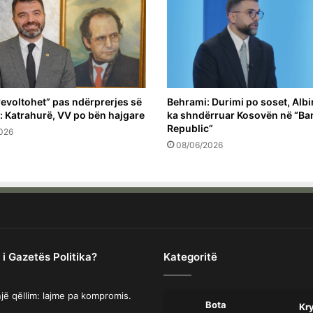
revoltohet” pas ndërprerjes së
Behrami: Durimi po soset, Albin
: Katrahurë, VV po bën hajgare
ka shndërruar Kosovën në “Ba
Republic”
026
08/06/2026
 i Gazetës Politika?
Kategoritë
jë qëllim: lajme pa kompromis.
Bota
Kr