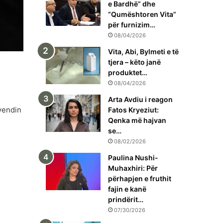
e Bardhë” dhe
“Qumështoren Vita”
për furnizim…
08/04/2026
Vita, Abi, Bylmeti e të
tjera – këto janë
produktet…
08/04/2026
Arta Avdiu i reagon
uvendin
Fatos Kryeziut:
Qenka më hajvan
se…
08/02/2026
Paulina Nushi-
Muhaxhiri: Për
përhapjen e fruthit
fajin e kanë
prindërit…
07/30/2026