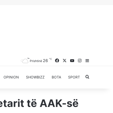
℃
Facebook
X
YouTube
Instagram
26
Sidebar
Prishtinë
Kërkoni për..
OPINION
SHOWBIZZ
BOTA
SPORT
etarit të AAK-së