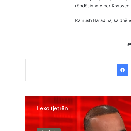
rëndësishme për Kosovën d
Ramush Haradinaj ka dhënë 
F
Lexo tjetrën