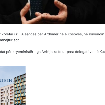
r kryetar i ri i Aleancës për Ardhmërinë e Kosovës, në Kuvendin
 mbajtur sot.
didat për kryeministër nga AAK-ja ka folur para delegatëve në K