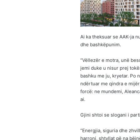
Ai ka theksuar se AAK-ja nu
dhe bashkëpunim.
“Vëllezër e motra, unë beso
jemi duke u nisur prej tok
bashku me ju, kryetar. Po 
ndërtuar me qindra e mijër
forcë: ne mundemi, Aleanca
ai.
Gjini shtoi se slogani i pa
“Energjia, siguria dhe zhv
harroni, shtyllat që na bë