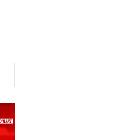
arë
fte
iqi