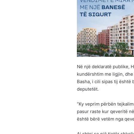
Në një deklaratë publike, H
kundërshtim me ligjin, dhe
Basha, i cili sipas tij ësh
deputetët.
“Ky veprim përbën tejkalim 
pasur raste kur qeveritë n
është bërë vetëm nga qever
Ai shtoi se një tjetër shkel