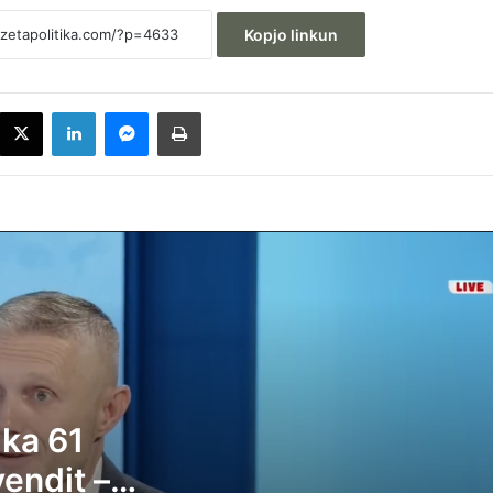
Kopjo linkun
acebook
X
LinkedIn
Messenger
Printoje
Ramadani: VV-ja nuk i ka 61 vota për
kryetar të Kuvendit – kjo është arsyeja p
po e saboton shtetin
“VITA” konteston deklarimet e Mujës dhe
AUV-it, thotë se analizat nuk i gjetën vaj
palme e as pluhur
 ka 61
Kurti i shkruan Hamzës: Rrini në sallë për
presidentin, merreni kryetarin e Kuvendit
vendit –