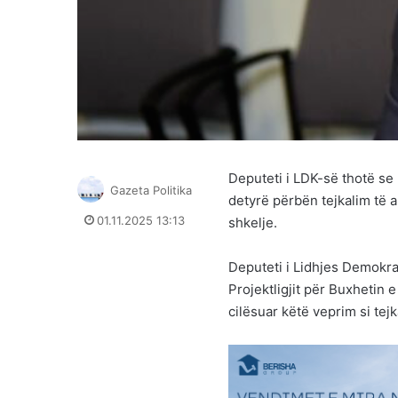
Deputeti i LDK-së thotë se 
Gazeta Politika
detyrë përbën tejkalim të a
01.11.2025 13:13
shkelje.
Deputeti i Lidhjes Demokra
Projektligjit për Buxhetin 
cilësuar këtë veprim si te