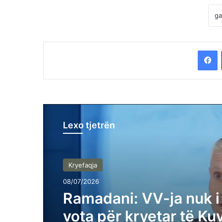
F
Lexo tjetrën
Kryefaqja
08/07/2026
Ramadani: VV-ja nuk i
vota për kryetar të Ku