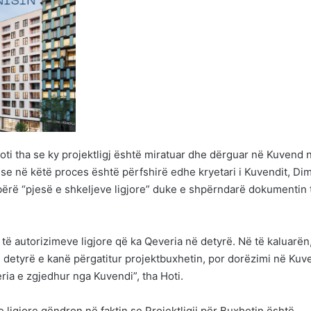
oti tha se ky projektligj është miratuar dhe dërguar në Kuvend 
 se në këtë proces është përfshirë edhe kryetari i Kuvendit, Dim
të bërë “pjesë e shkeljeve ligjore” duke e shpërndarë dokumentin 
të autorizimeve ligjore që ka Qeveria në detyrë. Në të kaluarën
ë detyrë e kanë përgatitur projektbuxhetin, por dorëzimi në Kuv
ia e zgjedhur nga Kuvendi”, tha Hoti.
je ligjore qëndron në faktin se Projektligji për Buxhetin është