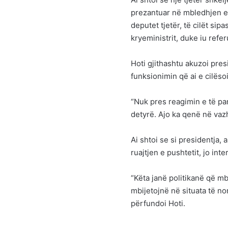
prezantuar në mbledhjen e
deputet tjetër, të cilët si
kryeministrit, duke iu refe
Hoti gjithashtu akuzoi pre
funksionimin që ai e cilëso
“Nuk pres reagimin e të pa
detyrë. Ajo ka qenë në vazh
Ai shtoi se si presidentja,
ruajtjen e pushtetit, jo int
“Këta janë politikanë që m
mbijetojnë në situata të nor
përfundoi Hoti.