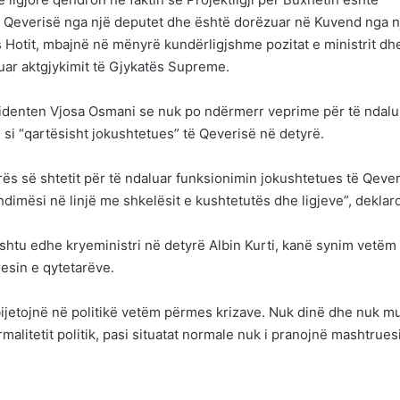
 Qeverisë nga një deputet dhe është dorëzuar në Kuvend nga n
pas Hotit, mbajnë në mënyrë kundërligjshme pozitat e ministrit dh
ruar aktgjykimit të Gjykatës Supreme.
sidenten Vjosa Osmani se nuk po ndërmerr veprime për të ndalu
i si “qartësisht jokushtetues” të Qeverisë në detyrë.
rës së shtetit për të ndaluar funksionimin jokushtetues të Qeve
dimësi në linjë me shkelësit e kushtetutës dhe ligjeve”, deklaro
 ashtu edhe kryeministri në detyrë Albin Kurti, kanë synim vetëm
eresin e qytetarëve.
bijetojnë në politikë vetëm përmes krizave. Nuk dinë dhe nuk m
malitetit politik, pasi situatat normale nuk i pranojnë mashtruesi