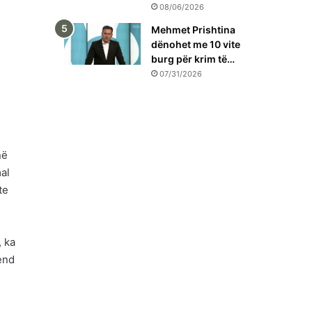
08/06/2026
Mehmet Prishtina
dënohet me 10 vite
burg për krim të…
07/31/2026
në
al
te
, ka
end