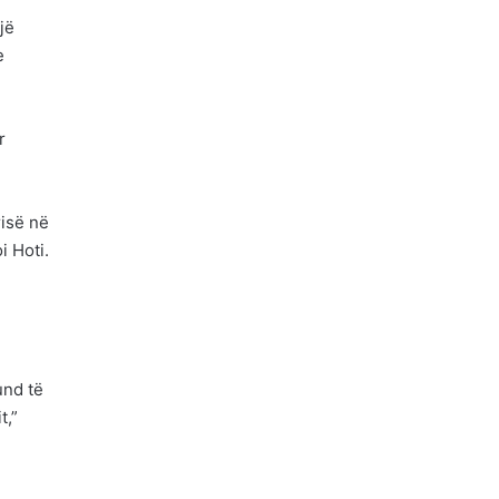
jë
e
r
risë në
i Hoti.
und të
t,”