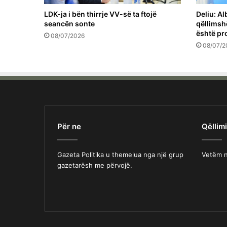
LDK-ja i bën thirrje VV-së ta ftojë
Deliu: Al
seancën sonte
qëllimsh
është pro
08/07/2026
08/07/2
Për ne
Qëllimi
Gazeta Politika u themelua nga një grup
Vetëm n
gazetarësh me përvojë.