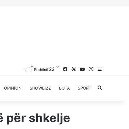
℃
Facebook
X
YouTube
Instagram
22
Sidebar
Prishtinë
Kërkoni për..
OPINION
SHOWBIZZ
BOTA
SPORT
 për shkelje