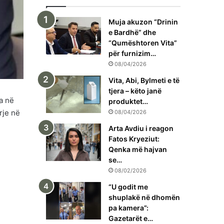
Muja akuzon “Drinin
e Bardhë” dhe
“Qumështoren Vita”
për furnizim…
08/04/2026
Vita, Abi, Bylmeti e të
tjera – këto janë
a në
produktet…
rje në
08/04/2026
Arta Avdiu i reagon
Fatos Kryeziut:
Qenka më hajvan
se…
08/02/2026
“U godit me
shuplakë në dhomën
pa kamera”:
Gazetarët e…