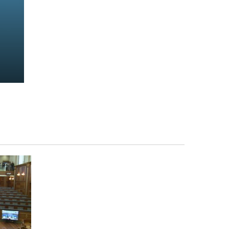
-i
 e
i