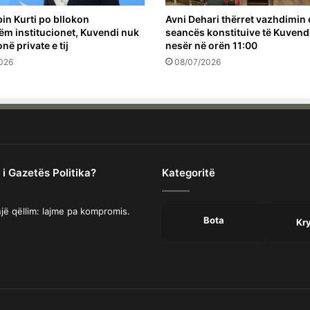
bin Kurti po bllokon
Avni Dehari thërret vazhdimin 
ëm institucionet, Kuvendi nuk
seancës konstituive të Kuvendi
në private e tij
nesër në orën 11:00
026
08/07/2026
 i Gazetës Politika?
Kategoritë
jë qëllim: lajme pa kompromis.
Bota
Kr