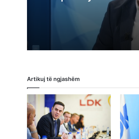
kjo është arsyeja pse 
saboton shtetin
Artikuj të ngjashëm