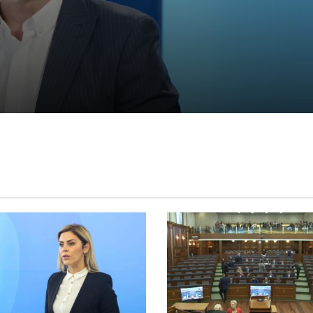
po e
VITA publikon rezultatet e AUV-it:
Konstatuan pastërtinë e qumështit; MINT
thotë se “hetimet vazhdojnë”
Rexhaj akuzon LDK-në: Pakënaqësinë që
ka me rezultatin zgjedhor po e shfryn mb
Kurtin