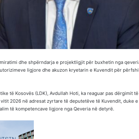
miratimi dhe shpërndarja e projektligjit për buxhetin nga qeveri
utorizimeve ligjore dhe akuzon kryetarin e Kuvendit për përfshi
tike të Kosovës (LDK), Avdullah Hoti, ka reaguar pas dërgimit të
e vitit 2026 në adresat zyrtare të deputetëve të Kuvendit, duke e
jkalim të kompetencave ligjore nga Qeveria në detyrë.