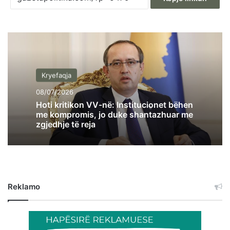
Kryefaqja
08/07/2026
Hoti kritikon VV-në: Institucionet bëhen
me kompromis, jo duke shantazhuar me
zgjedhje të reja
Reklamo