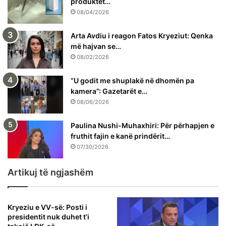
produktet…
08/04/2026
Arta Avdiu i reagon Fatos Kryeziut: Qenka
më hajvan se…
08/02/2026
“U godit me shuplakë në dhomën pa
kamera”: Gazetarët e…
08/06/2026
Paulina Nushi-Muhaxhiri: Për përhapjen e
fruthit fajin e kanë prindërit…
07/30/2026
Artikuj të ngjashëm
Kryeziu e VV-së: Posti i
presidentit nuk duhet t’i