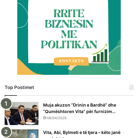
Top Postimet
Muja akuzon “Drinin e Bardhë” dhe
“Qumështoren Vita” për furnizim…
08/04/2026
Vita, Abi, Bylmeti e të tjera – këto janë