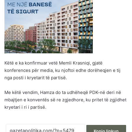
Këtë e ka konfirmuar vetë Memli Krasniqi, gjatë
konferences për media, ku njoftoi edhe dorëheqjen e tij
nga posti i kryetarit të partisë.
Me këtë vendim, Hamza do ta udhëheqë PDK-në deri në
mbajtjen e konventës së re zgjedhore, ku pritet të zgjidhet
kryetari i ri i partisë.
Kopjo linkun