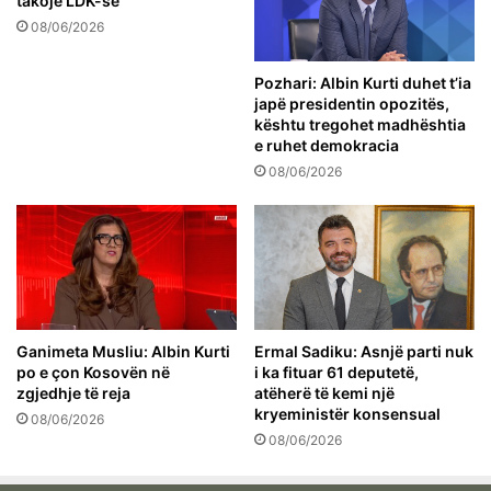
takojë LDK-së
08/06/2026
Pozhari: Albin Kurti duhet t’ia
japë presidentin opozitës,
kështu tregohet madhështia
e ruhet demokracia
08/06/2026
Ganimeta Musliu: Albin Kurti
Ermal Sadiku: Asnjë parti nuk
po e çon Kosovën në
i ka fituar 61 deputetë,
zgjedhje të reja
atëherë të kemi një
kryeministër konsensual
08/06/2026
08/06/2026