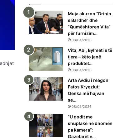
Muja akuzon “Drinin
e Bardhë” dhe
“Qumështoren Vita”
për furnizim…
08/04/2026
Vita, Abi, Bylmeti e të
tjera – këto janë
jedhjet
produktet…
08/04/2026
Arta Avdiu i reagon
Fatos Kryeziut:
Qenka më hajvan
se…
08/02/2026
“U godit me
shuplakë në dhomën
pa kamera”:
Gazetarët e…