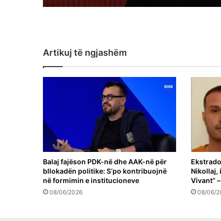
Artikuj të ngjashëm
Balaj fajëson PDK-në dhe AAK-në për
Ekstrado
bllokadën politike: S’po kontribuojnë
Nikollaj,
në formimin e institucioneve
Vivant” –
08/06/2026
08/06/2