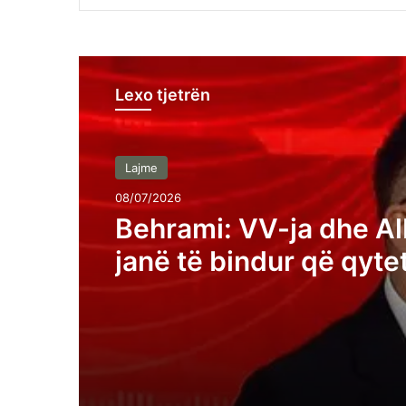
Lexo tjetrën
Lajme
08/07/2026
Behrami: VV-ja dhe Al
janë të bindur që qyte
Kosovës janë analfabe
funksionalë