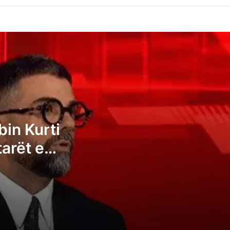
Behrami: VV-ja dhe Albin Kurti janë të
bindur që qytetarët e Kosovës janë
analfabetë funksionalë
Kryeziu e VV-së: Posti i presidentit nuk
duhet t’i takojë LDK-së
Pozhari: Albin Kurti duhet t’ia japë
bin Kurti
presidentin opozitës, kështu tregohet
tarët e
madhështia e ruhet demokracia
të
Ganimeta Musliu: Albin Kurti po e çon
Kosovën në zgjedhje të reja
Ermal Sadiku: Asnjë parti nuk i ka fituar 6
deputetë, atëherë të kemi një kryeminist