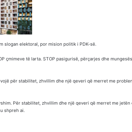
m slogan elektoral, por mision politik i PDK-së.
TOP çmimeve të larta. STOP pasigurisë, përçarjes dhe mungesës
ojë për stabilitet, zhvillim dhe një qeveri që merret me proble
him. Për stabilitet, zhvillim dhe një qeveri që merret me jetën 
u shpreh ai.