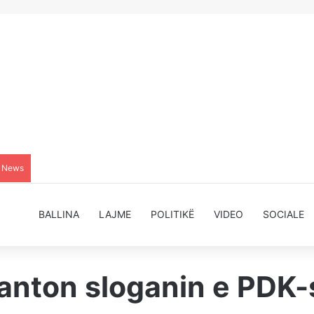
g News
BALLINA
LAJME
POLITIKË
VIDEO
SOCIALE
nton sloganin e PDK-s