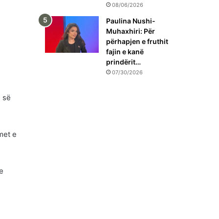
08/06/2026
Paulina Nushi-
Muhaxhiri: Për
përhapjen e fruthit
fajin e kanë
prindërit…
07/30/2026
 së
met e
e