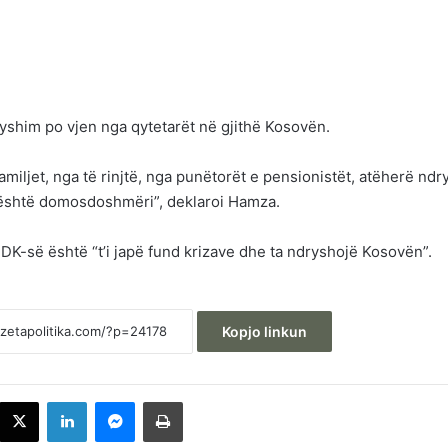
ryshim po vjen nga qytetarët në gjithë Kosovën.
amiljet, nga të rinjtë, nga punëtorët e pensionistët, atëherë ndr
është domosdoshmëri”, deklaroi Hamza.
 PDK-së është “t’i japë fund krizave dhe ta ndryshojë Kosovën”.
Kopjo linkun
acebook
X
LinkedIn
Messenger
Printoje