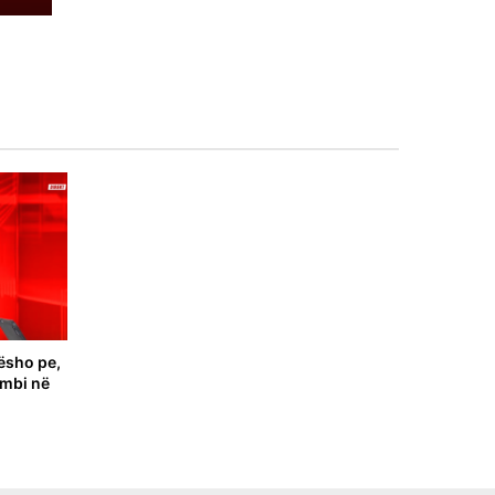
ësho pe,
ombi në