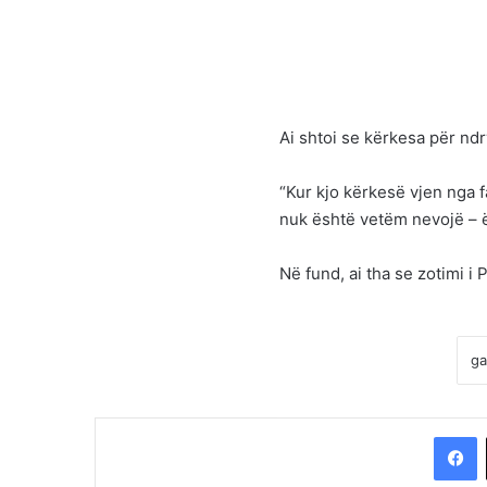
Ai shtoi se kërkesa për nd
“Kur kjo kërkesë vjen nga f
nuk është vetëm nevojë – 
Në fund, ai tha se zotimi i
F