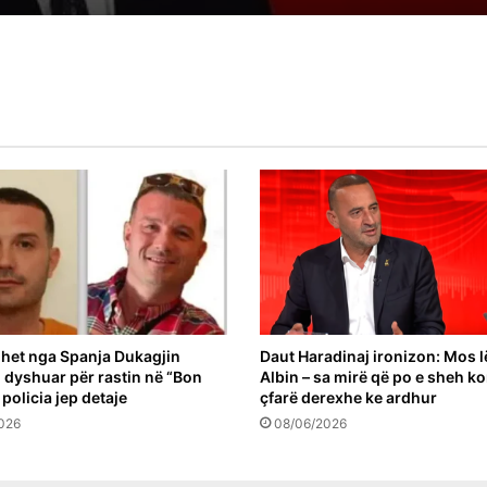
konsensual
het nga Spanja Dukagjin
Daut Haradinaj ironizon: Mos l
 i dyshuar për rastin në “Bon
Albin – sa mirë që po e sheh k
 policia jep detaje
çfarë derexhe ke ardhur
026
08/06/2026