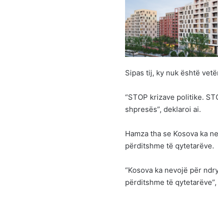
Sipas tij, ky nuk është vetë
“STOP krizave politike. S
shpresës”, deklaroi ai.
Hamza tha se Kosova ka nev
përditshme të qytetarëve.
“Kosova ka nevojë për ndrys
përditshme të qytetarëve”, 