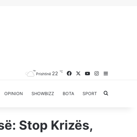
℃
Facebook
X
YouTube
Instagram
22
Sidebar
Prishtinë
Kërkoni për..
OPINION
SHOWBIZZ
BOTA
SPORT
ë: Stop Krizës,