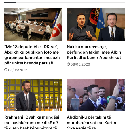
“Me 18 deputetët e LDK-së”,
Nuk ka marrëveshje,
Abdixhiku publikon foto me
përfundon takimi mes Albin
grupin parlamentar, mesazh
Kurtit dhe Lumir Abdixhikut
për unitet brenda partisë
08/05/2026
08/05/2026
Rrahmani: Qysh ka mundësi
Abdixhiku për takim të
me bashkëpunu me dikë që
mundshëm sot me Kurtin:
të quan bashkëpunëtorë të
S’ka asgjë të re