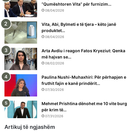
“Qumështoren Vita” për furnizim…
08/04/2026
Vita, Abi, Bylmeti e të tjera – këto janë
produktet…
08/04/2026
Arta Avdiu i reagon Fatos Kryeziut: Qenka
më hajvan se…
08/02/2026
Paulina Nushi-Muhaxhiri: Për përhapjen e
fruthit fajin e kanë prindërit…
07/30/2026
Mehmet Prishtina dënohet me 10 vite burg
për krim të…
07/31/2026
Artikuj të ngjashëm