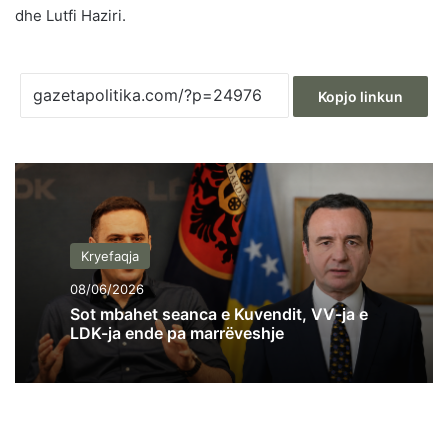
dhe Lutfi Haziri.
Kopjo linkun
Kryefaqja
08/06/2026
Sot mbahet seanca e Kuvendit, VV-ja e
LDK-ja ende pa marrëveshje