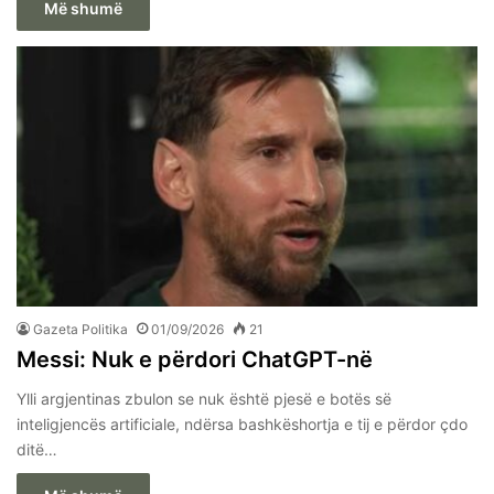
Më shumë
Gazeta Politika
01/09/2026
21
Messi: Nuk e përdori ChatGPT-në
Ylli argjentinas zbulon se nuk është pjesë e botës së
inteligjencës artificiale, ndërsa bashkëshortja e tij e përdor çdo
ditë…