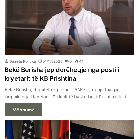
Gazeta Politika
01/17/2026
0
41
Bekë Berisha jep dorëheqje nga posti i
kryetarit të KB Prishtina
Bekë Berisha, deputet i zgjedhur i AAK-së, ka njoftuar për
largimin nga i kryetarit të klubit të basketbollit Prishtina, klubit…
Më shumë