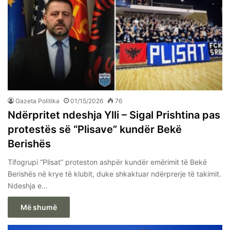
Gazeta Politika
01/15/2026
76
Ndërpritet ndeshja Ylli – Sigal Prishtina pas
protestës së “Plisave” kundër Bekë
Berishës
Tifogrupi “Plisat” proteston ashpër kundër emërimit të Bekë
Berishës në krye të klubit, duke shkaktuar ndërprerje të takimit.
Ndeshja e…
Më shumë