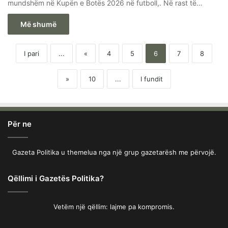
mundshëm në Kupën e Botës 2026 në futboll,. Në rast të…
Më shumë
I pari
...
«
4
5
6
7
8
»
10
...
I fundit
Për ne
Gazeta Politika u themelua nga një grup gazetarësh me përvojë.
Qëllimi i Gazetës Politika?
Vetëm një qëllim: lajme pa kompromis.