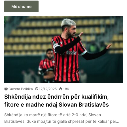
Më shumë
Gazeta Politika
12/12/2025
186
Shkëndija ndez ëndrrën për kualifikim,
fitore e madhe ndaj Slovan Bratislavës
Shkëndija ka marrë një fitore të artë 2-0 ndaj Slovan
Bratislavës, duke mbajtur të gjalla shpresat për të kaluar për…