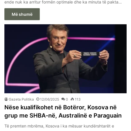
ende nuk ka arritur formën optimale dhe ka minuta të pakta…
Më shumë
Gazeta Politika
12/06/2025
0
113
Nëse kualifikohet në Botëror, Kosova në
grup me SHBA-në, Australinë e Paraguain
Të premten mbrëma, Kosova i ka mësuar kundërshtarët e