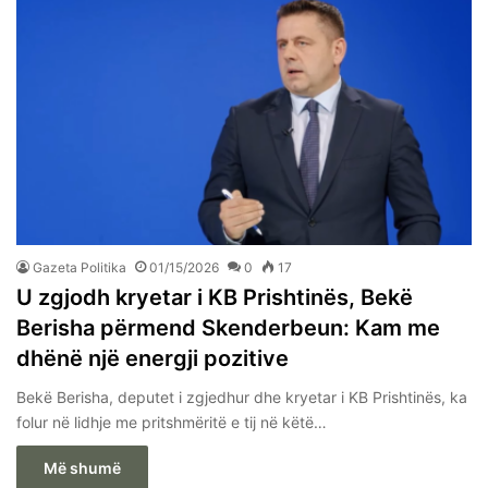
Gazeta Politika
01/15/2026
0
17
U zgjodh kryetar i KB Prishtinës, Bekë
Berisha përmend Skenderbeun: Kam me
dhënë një energji pozitive
Bekë Berisha, deputet i zgjedhur dhe kryetar i KB Prishtinës, ka
folur në lidhje me pritshmëritë e tij në këtë…
Më shumë