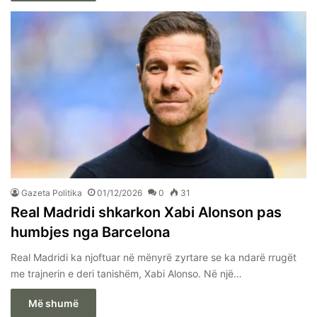
Gazeta Politika
01/12/2026
0
31
Real Madridi shkarkon Xabi Alonson pas
humbjes nga Barcelona
Real Madridi ka njoftuar në mënyrë zyrtare se ka ndarë rrugët
me trajnerin e deri tanishëm, Xabi Alonso. Në një…
Më shumë