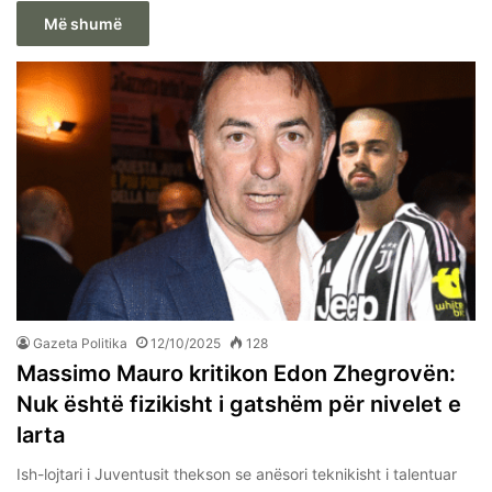
Më shumë
Gazeta Politika
12/10/2025
128
Massimo Mauro kritikon Edon Zhegrovën:
Nuk është fizikisht i gatshëm për nivelet e
larta
Ish-lojtari i Juventusit thekson se anësori teknikisht i talentuar