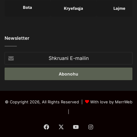
Bota
Kryefaqja
Lajme
Newsletter
Shkruani
E-
mailin
© Copyright 2026, All Rights Reserved |
With love by MerrWeb
|
Facebook
X
YouTube
Instagram