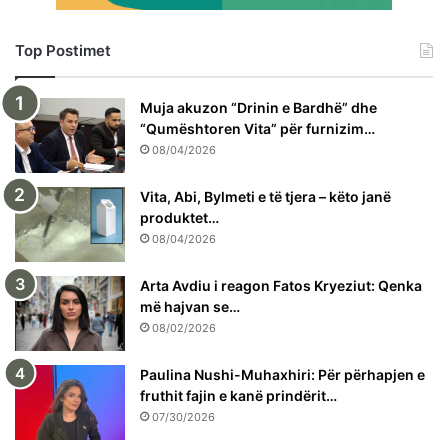
Top Postimet
Muja akuzon “Drinin e Bardhë” dhe
“Qumështoren Vita” për furnizim…
08/04/2026
Vita, Abi, Bylmeti e të tjera – këto janë
produktet…
08/04/2026
Arta Avdiu i reagon Fatos Kryeziut: Qenka
më hajvan se…
08/02/2026
Paulina Nushi-Muhaxhiri: Për përhapjen e
fruthit fajin e kanë prindërit…
07/30/2026