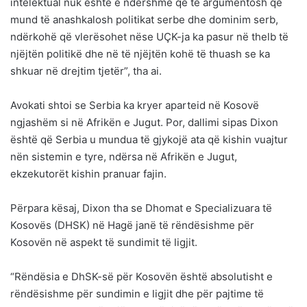
intelektual nuk është e ndershme që të argumentosh që
mund të anashkalosh politikat serbe dhe dominim serb,
ndërkohë që vlerësohet nëse UÇK-ja ka pasur në thelb të
njëjtën politikë dhe në të njëjtën kohë të thuash se ka
shkuar në drejtim tjetër”, tha ai.
Avokati shtoi se Serbia ka kryer aparteid në Kosovë
ngjashëm si në Afrikën e Jugut. Por, dallimi sipas Dixon
është që Serbia u mundua të gjykojë ata që kishin vuajtur
nën sistemin e tyre, ndërsa në Afrikën e Jugut,
ekzekutorët kishin pranuar fajin.
Përpara kësaj, Dixon tha se Dhomat e Specializuara të
Kosovës (DHSK) në Hagë janë të rëndësishme për
Kosovën në aspekt të sundimit të ligjit.
“Rëndësia e DhSK-së për Kosovën është absolutisht e
rëndësishme për sundimin e ligjit dhe për pajtime të