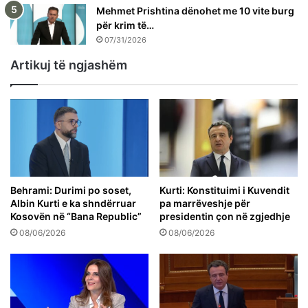
Mehmet Prishtina dënohet me 10 vite burg
për krim të…
07/31/2026
Artikuj të ngjashëm
Behrami: Durimi po soset,
Kurti: Konstituimi i Kuvendit
Albin Kurti e ka shndërruar
pa marrëveshje për
Kosovën në “Bana Republic”
presidentin çon në zgjedhje
08/06/2026
08/06/2026