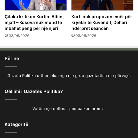
Çitaku kritikon Kurtin: Albin,
Kurti nuk propozon emër për
mjaft – Kosova nuk mund të
kryetar të Kuvendit, Dehari
mbahet peng për një njeri
ndërpret seancën
08/06/2026
08/06/2026
Për ne
Gazeta Politika u themelua nga një grup gazetarësh me përvojë.
Qëllimi i Gazetës Politika?
Vetëm një qëllim: lajme pa kompromis.
Kategoritë