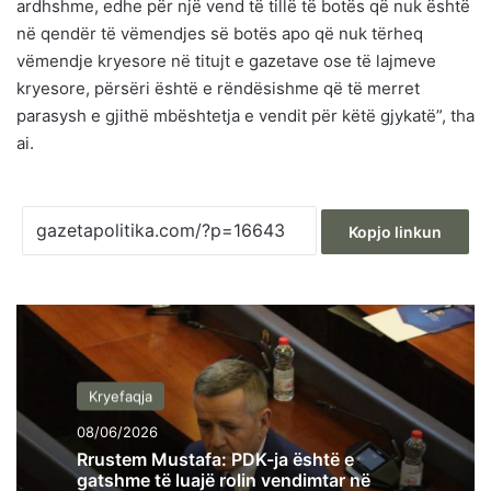
ardhshme, edhe për një vend të tillë të botës që nuk është
në qendër të vëmendjes së botës apo që nuk tërheq
vëmendje kryesore në titujt e gazetave ose të lajmeve
kryesore, përsëri është e rëndësishme që të merret
parasysh e gjithë mbështetja e vendit për këtë gjykatë”, tha
ai.
Kopjo linkun
Kryefaqja
08/06/2026
Rrustem Mustafa: PDK-ja është e
gatshme të luajë rolin vendimtar në