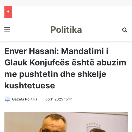
Politika
Menu
Kë
Enver Hasani: Mandatimi i
Glauk Konjufcës është abuzim
me pushtetin dhe shkelje
kushtetuese
Gazeta Politika
05.11.2025 15:41