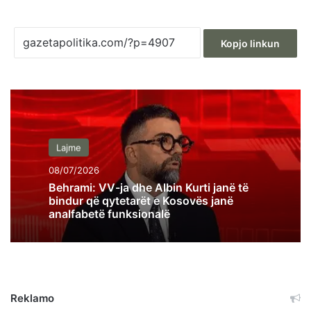
Kopjo linkun
Lajme
08/07/2026
Behrami: VV-ja dhe Albin Kurti janë të
bindur që qytetarët e Kosovës janë
analfabetë funksionalë
Reklamo