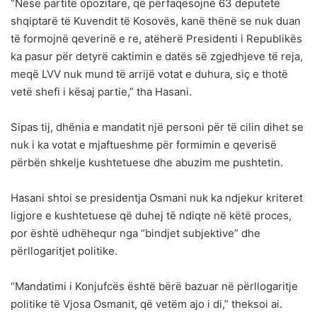
“Nëse partitë opozitare, që përfaqësojnë 63 deputetë
shqiptarë të Kuvendit të Kosovës, kanë thënë se nuk duan
të formojnë qeverinë e re, atëherë Presidenti i Republikës
ka pasur për detyrë caktimin e datës së zgjedhjeve të reja,
meqë LVV nuk mund të arrijë votat e duhura, siç e thotë
vetë shefi i kësaj partie,” tha Hasani.
Sipas tij, dhënia e mandatit një personi për të cilin dihet se
nuk i ka votat e mjaftueshme për formimin e qeverisë
përbën shkelje kushtetuese dhe abuzim me pushtetin.
Hasani shtoi se presidentja Osmani nuk ka ndjekur kriteret
ligjore e kushtetuese që duhej të ndiqte në këtë proces,
por është udhëhequr nga “bindjet subjektive” dhe
përllogaritjet politike.
“Mandatimi i Konjufcës është bërë bazuar në përllogaritje
politike të Vjosa Osmanit, që vetëm ajo i di,” theksoi ai.