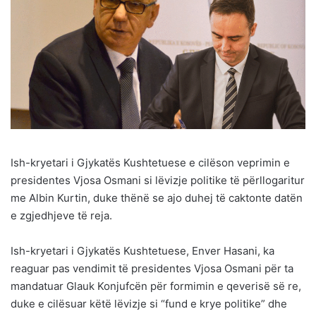
Ish-kryetari i Gjykatës Kushtetuese e cilëson veprimin e
presidentes Vjosa Osmani si lëvizje politike të përllogaritur
me Albin Kurtin, duke thënë se ajo duhej të caktonte datën
e zgjedhjeve të reja.
Ish-kryetari i Gjykatës Kushtetuese, Enver Hasani, ka
reaguar pas vendimit të presidentes Vjosa Osmani për ta
mandatuar Glauk Konjufcën për formimin e qeverisë së re,
duke e cilësuar këtë lëvizje si “fund e krye politike” dhe