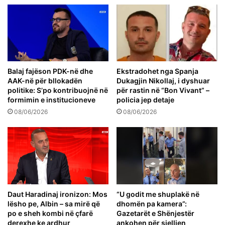
Balaj fajëson PDK-në dhe
Ekstradohet nga Spanja
AAK-në për bllokadën
Dukagjin Nikollaj, i dyshuar
politike: S’po kontribuojnë në
për rastin në “Bon Vivant” –
formimin e institucioneve
policia jep detaje
08/06/2026
08/06/2026
Daut Haradinaj ironizon: Mos
“U godit me shuplakë në
lësho pe, Albin – sa mirë që
dhomën pa kamera”:
po e sheh kombi në çfarë
Gazetarët e Shënjestër
derexhe ke ardhur
ankohen për sjelljen