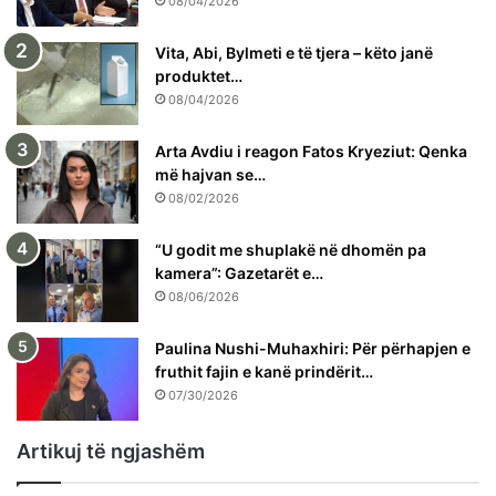
08/04/2026
Vita, Abi, Bylmeti e të tjera – këto janë
produktet…
08/04/2026
Arta Avdiu i reagon Fatos Kryeziut: Qenka
më hajvan se…
08/02/2026
“U godit me shuplakë në dhomën pa
kamera”: Gazetarët e…
08/06/2026
Paulina Nushi-Muhaxhiri: Për përhapjen e
fruthit fajin e kanë prindërit…
07/30/2026
Artikuj të ngjashëm