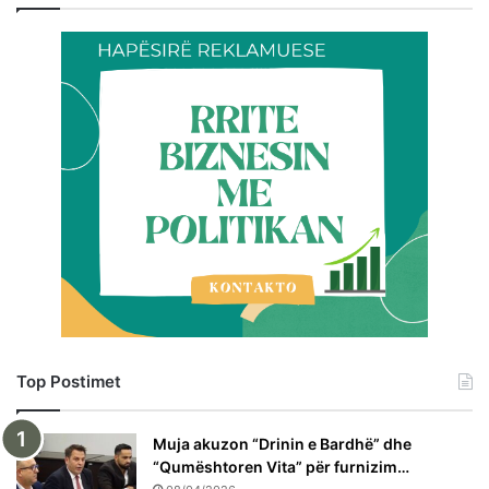
Top Postimet
Muja akuzon “Drinin e Bardhë” dhe
“Qumështoren Vita” për furnizim…