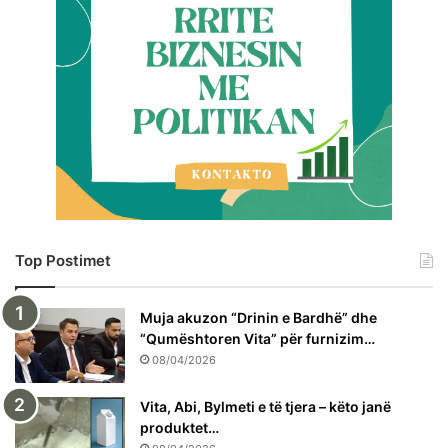
Top Postimet
Muja akuzon “Drinin e Bardhë” dhe
“Qumështoren Vita” për furnizim…
08/04/2026
Vita, Abi, Bylmeti e të tjera – këto janë
produktet…