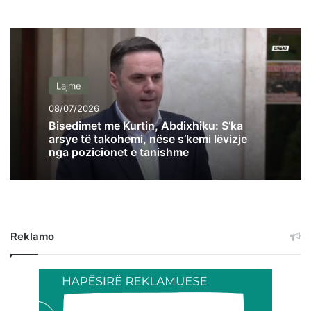
Lajme
08/07/2026
Bisedimet me Kurtin, Abdixhiku: S’ka
arsye të takohemi, nëse s’kemi lëvizje
nga pozicionet e tanishme
Reklamo