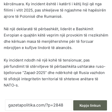
kërcënuara. Ky incident është i katërti i këtij lloji që nga
fillimi i vitit 2025, pas shkeljeve të ngjashme në hapësirën
ajrore të Polonisë dhe Rumanisë.
Në një deklaratë të përbashkët, liderët e Bashkimit
Evropian e quajtën këtë veprim një provokim të rrezikshëm
dhe kërkuan masa të menjëhershme për të forcuar
mbrojtjen e kufijve lindorë të aleancës.
Ky incident ndodh në një kohë të tensionuar, pas
përfundimit të stërvitjeve të përbashkëta ushtarake ruso-
bjelloruse “Zapad-2025” dhe ndërkohë që Rusia vazhdon
të sfidojë integritetin territorial të shteteve anëtare të
NATO-s.
Kopjo linkun