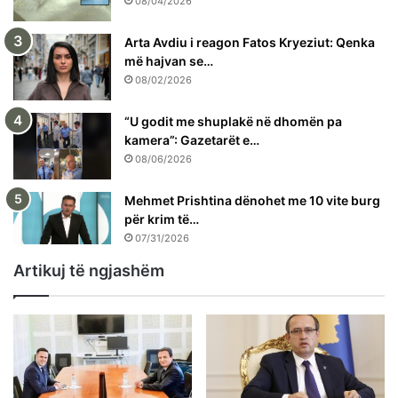
08/04/2026
Arta Avdiu i reagon Fatos Kryeziut: Qenka
më hajvan se…
08/02/2026
“U godit me shuplakë në dhomën pa
kamera”: Gazetarët e…
08/06/2026
Mehmet Prishtina dënohet me 10 vite burg
për krim të…
07/31/2026
Artikuj të ngjashëm