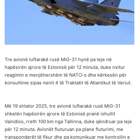
Tre avionë luftarakë rusë MiG-31 hynë pa leje në
hapësirën ajrore të Estonisë për 12 minuta, duke nxitur
reagimin e menjëhershëm të NATO-s dhe kërkesën për
konsultime sipas nenit 4 të Traktatit të Atlantikut të Veriut.
Më 19 shtator 2025, tre avionë luftarakë rusë MiG-31
shkelën hapësirën ajrore të Estonisë pranë ishullit
Vaindloo, rreth 100 km nga Tallinna, duke qëndruar pa leje
për 12 minuta. Avionët fluturuan pa plane fluturimi, me
transponderët të fikur dhe pa komunikuar me kontrollin e