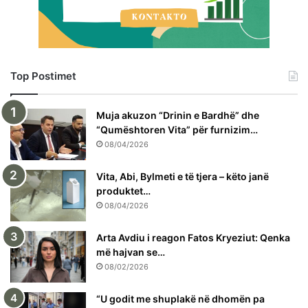
Top Postimet
Muja akuzon “Drinin e Bardhë” dhe
“Qumështoren Vita” për furnizim…
08/04/2026
Vita, Abi, Bylmeti e të tjera – këto janë
produktet…
08/04/2026
Arta Avdiu i reagon Fatos Kryeziut: Qenka
më hajvan se…
08/02/2026
“U godit me shuplakë në dhomën pa