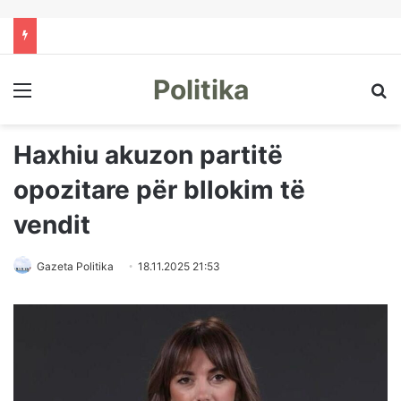
Politika
Menu
Kë
Haxhiu akuzon partitë
opozitare për bllokim të
vendit
Gazeta Politika
18.11.2025 21:53