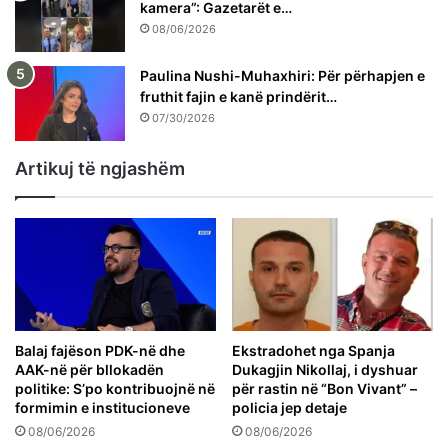
kamera”: Gazetarët e…
08/06/2026
Paulina Nushi-Muhaxhiri: Për përhapjen e
fruthit fajin e kanë prindërit…
07/30/2026
Artikuj të ngjashëm
Balaj fajëson PDK-në dhe
Ekstradohet nga Spanja
AAK-në për bllokadën
Dukagjin Nikollaj, i dyshuar
politike: S’po kontribuojnë në
për rastin në “Bon Vivant” –
formimin e institucioneve
policia jep detaje
08/06/2026
08/06/2026