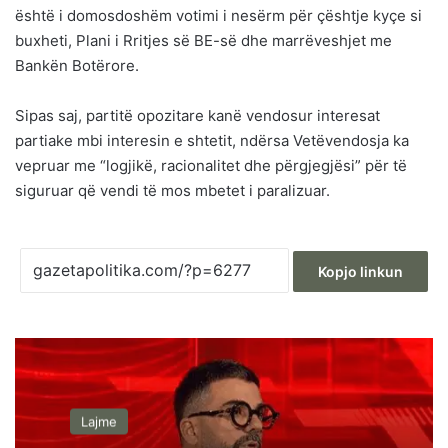
është i domosdoshëm votimi i nesërm për çështje kyçe si
buxheti, Plani i Rritjes së BE-së dhe marrëveshjet me
Bankën Botërore.
Sipas saj, partitë opozitare kanë vendosur interesat
partiake mbi interesin e shtetit, ndërsa Vetëvendosja ka
vepruar me “logjikë, racionalitet dhe përgjegjësi” për të
siguruar që vendi të mos mbetet i paralizuar.
Kopjo linkun
Lajme