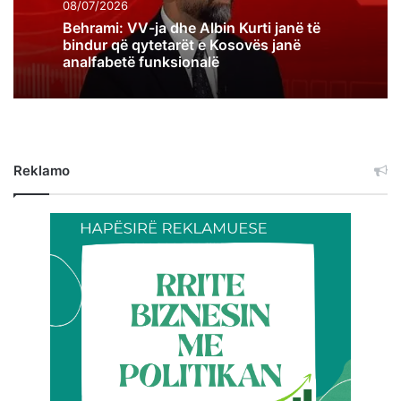
08/07/2026
Behrami: VV-ja dhe Albin Kurti janë të
bindur që qytetarët e Kosovës janë
analfabetë funksionalë
Reklamo