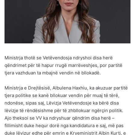
Ministrja thotë se Vetëvendosja ndryshoi disa herë
qëndrimet për të hapur rrugë marrëveshjes, por partitë
tjera vazhduan ta mbajnë vendin në bllokadë.
Ministrja e Drejtësisë, Albulena Haxhiu, ka akuzuar partitë
tjera politike se kanë bllokuar vendin për muaj të tërë,
ndonëse, sipas saj, Lëvizja Vetëvendosje ka bërë disa
lëvizje të rëndësishme për të zhbllokuar ngërçin politik.
Ajo theksoi se VV ka ndryshuar qëndrim disa herë –
fillimisht duke hequr dorë nga kandidatura e saj, më pas
duke lëvizur edhe për emrin e Kryeministrit Albin Kurti, e