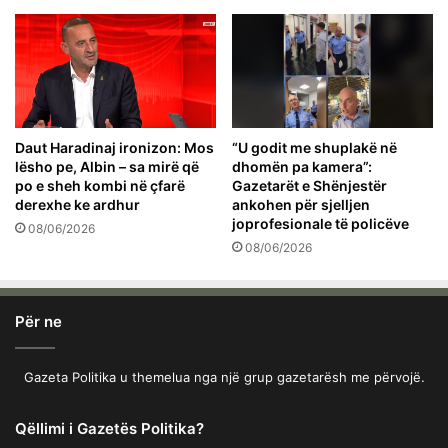
Daut Haradinaj ironizon: Mos
“U godit me shuplakë në
lësho pe, Albin – sa mirë që
dhomën pa kamera”:
po e sheh kombi në çfarë
Gazetarët e Shënjestër
derexhe ke ardhur
ankohen për sjelljen
joprofesionale të policëve
08/06/2026
08/06/2026
Për ne
Gazeta Politika u themelua nga një grup gazetarësh me përvojë.
Qëllimi i Gazetës Politika?