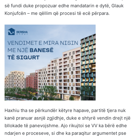
së fundi duke propozuar edhe mandatarin e dytë, Glauk
Konjufcën – me qëllim që procesi të ecë përpara.
Haxhiu tha se përkundër këtyre hapave, partitë tjera nuk
kanë pranuar asnjë zgjidhje, duke e shtyrë vendin drejt një
bllokade të panevojshme. Ajo rikujtoi se VV ka bërë edhe
ndarjen e proceseve, si dhe ka paraqitur argumentet pse