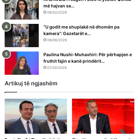
më hajvan se…
08/02/2026
“U godit me shuplakë në dhomën pa
kamera”: Gazetarët e…
08/06/2026
Paulina Nushi-Muhaxhiri: Për përhapjen e
fruthit fajin e kanë prindërit…
07/30/2026
Artikuj të ngjashëm