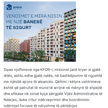
Sipas njoftimeve nga KFOR-i, misionet janë kryer si gjatë
ditës, ashtu edhe gjatë natës, në bashkëpunim të ngushtë
me njësitë ajrore të aleancës. Qëllimi i këtyre ushtrimeve
është që patrullat të mund të arrijnë në mënyrë të shpejtë
dhe efikase në zonat kyçe përgjatë Vijës Administrative të
Ndarjes, duke rritur ndërveprimin dhe koordinimin
ndërmjet forcave të ndryshme të përbërjes