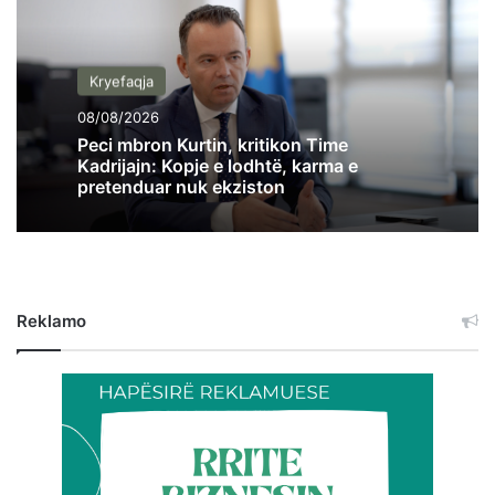
Kryefaqja
08/08/2026
Peci mbron Kurtin, kritikon Time
Kadrijajn: Kopje e lodhtë, karma e
pretenduar nuk ekziston
Reklamo