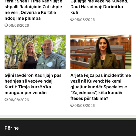
Feraj: Shefi i Time Kadrijajt e
Gjuajtja me vezë në Kuvend,
shpalli Radoiçiqin Zot shpie
Daut Haradinaj: Durimi ka
në veri, Qeveria e Kurtit e
kufi
ndoqi me plumba
08/08/2026
08/08/2026
Gjini lavdëron Kadrijajn pas
Arjeta Fejza pas incidentit me
hedhjes së vezëve ndaj
vezë në Kuvend: Ne kemi
Kurtit: Timja kurrë s’ka
gjuajtur kundër Speciales e
munguar për vendin
“Zajednicës”, këta kundër
ftesës për takime?
08/08/2026
08/08/2026
Për ne