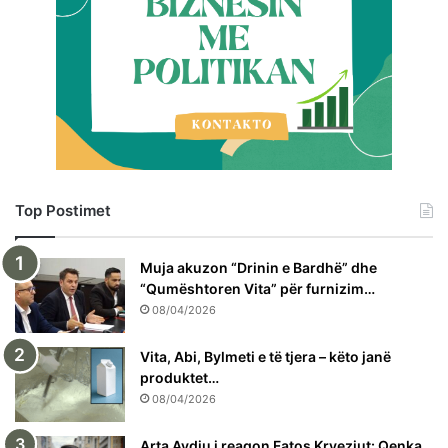
Top Postimet
Muja akuzon “Drinin e Bardhë” dhe
“Qumështoren Vita” për furnizim…
08/04/2026
Vita, Abi, Bylmeti e të tjera – këto janë
produktet…
08/04/2026
Arta Avdiu i reagon Fatos Kryeziut: Qenka