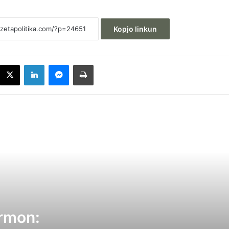
Kopjo linkun
acebook
X
LinkedIn
Messenger
Printoje
Mediumi amerikan alarmon: Putini mund 
sulmojë një anëtar të NAT0-s për të test
vendosmërinë e aleancës
Daut Haradinaj paralajmëron Albin Kurtin
Rruga është e vetmja rrugë për ta kthyer
Kosovën në binar
rmon:
Deputeti ukrainas i reagon Zelenskyt:
Gabim diplomatik, do të vazhdojë luftën