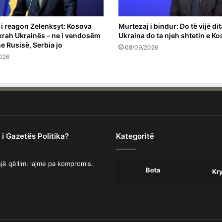
 i reagon Zelenksyt: Kosova
Murtezaj i bindur: Do të vijë di
krah Ukrainës – ne i vendosëm
Ukraina do ta njeh shtetin e K
e Rusisë, Serbia jo
08/09/2026
026
 i Gazetës Politika?
Kategoritë
jë qëllim: lajme pa kompromis.
Bota
Kr