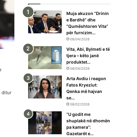
Muja akuzon “Drinin
e Bardhë” dhe
“Qumështoren Vita”
për furnizim…
08/04/2026
Vita, Abi, Bylmeti e të
tjera – këto janë
r
produktet…
08/04/2026
e
Arta Avdiu i reagon
Fatos Kryeziut:
Qenka më hajvan
 ditur
se…
08/02/2026
“U godit me
shuplakë në dhomën
pa kamera”:
Gazetarët e…