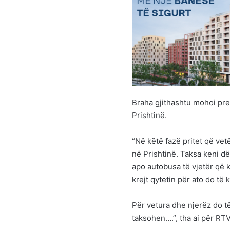
Braha gjithashtu mohoi pre
Prishtinë.
“Në këtë fazë pritet që ve
në Prishtinë. Taksa keni d
apo autobusa të vjetër që 
krejt qytetin për ato do të
Për vetura dhe njerëz do të 
taksohen….”, tha ai për RTV