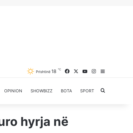
℃
Facebook
X
YouTube
Instagram
18
Sidebar
Prishtinë
Kërkoni për..
OPINION
SHOWBIZZ
BOTA
SPORT
uro hyrja në