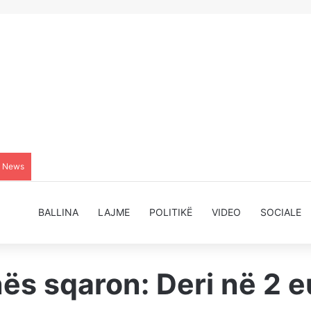
g News
BALLINA
LAJME
POLITIKË
VIDEO
SOCIALE
ës sqaron: Deri në 2 e