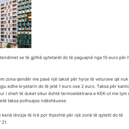
tendimet se të gjithë qytetarët do të paguajnë nga 10 euro për 
tëm zona qendër me pasë një taksë për hyrje të veturave që nuk
ëgju edhe kryetarin do të jetë 1 euro ose 2 euro. Taksa për kami
kur i sheh të duket sikur është termoelektrana e KEK-ut me tym
 ketë taksa pothuajse ndëshkuese.
kenë lëvizje të lirë por thjeshtë për një zonë të qytetit do të
 21.