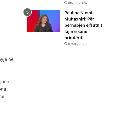
08/06/2026
Paulina Nushi-
Muhaxhiri: Për
përhapjen e fruthit
fajin e kanë
prindërit…
07/30/2026
hyje në
 janë
ona
 në