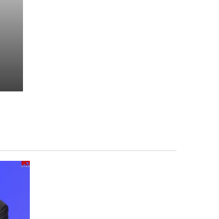
 të
s
t