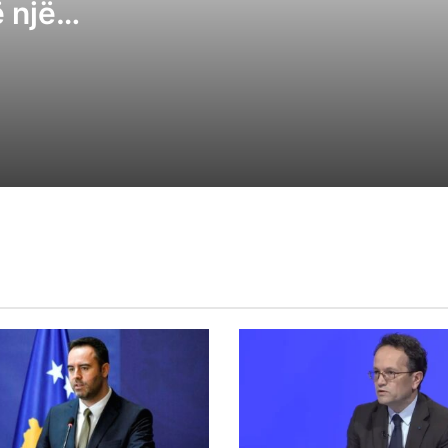
 një
për njohjen e Kosovës nga Ukraina
ë testuar
Deklarimi i Zelenskyt, Joseph: Albin Kurti
cës
rikonfirmojë mbështetjen absolute të
Kosvës për Ukrainën
Bullgaria thërret ambasadoren e Ukrainë
pas rrëzimit të një droni pranë gazsjellësi