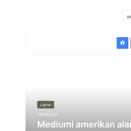
F
Lexo tjetrën
Lajme
08/10/2026
Mediumi amerikan ala