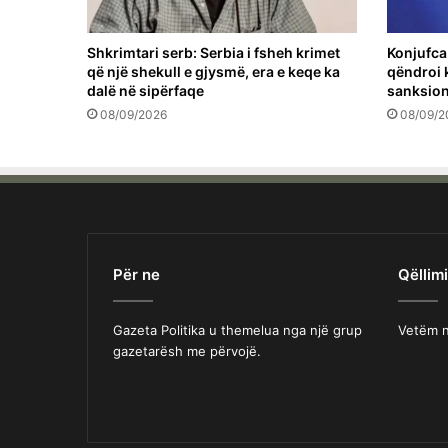
Shkrimtari serb: Serbia i fsheh krimet
Konjufca
që një shekull e gjysmë, era e keqe ka
qëndroi 
dalë në sipërfaqe
sanksion
08/09/2026
08/09/2
Për ne
Qëllimi
Gazeta Politika u themelua nga një grup
Vetëm n
gazetarësh me përvojë.