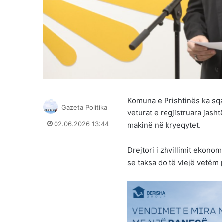
Komuna e Prishtinës ka sqa
Gazeta Politika
veturat e regjistruara jash
02.06.2026 13:44
makinë në kryeqytet.
Drejtori i zhvillimit ekono
se taksa do të vlejë vetëm