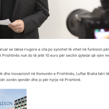
ruar se taksa rrugore e cila po synohet të vihet në funksion pë
të Prishtinës nuk do të jetë 10 euro për secilin qytetar që vjen m
mik dhe inovacionit në Komunën e Prishtinës, Luftar Braha bëri të
 për zonën qendër dhe jo për hyrje në Prishtinë.