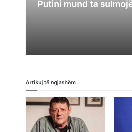
Putini mund ta sulmojë
anëtar të NAT0-s për t
vendosmërinë e alean
Artikuj të ngjashëm