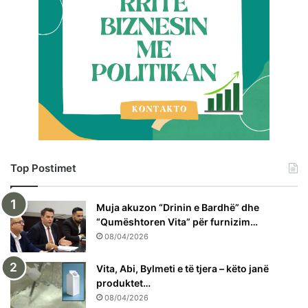
Top Postimet
Muja akuzon “Drinin e Bardhë” dhe
“Qumështoren Vita” për furnizim…
08/04/2026
Vita, Abi, Bylmeti e të tjera – këto janë
produktet…
08/04/2026