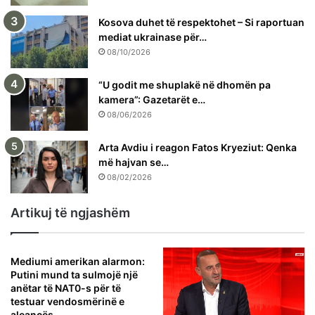
Kosova duhet të respektohet – Si raportuan
mediat ukrainase për…
08/10/2026
“U godit me shuplakë në dhomën pa
kamera”: Gazetarët e…
08/06/2026
Arta Avdiu i reagon Fatos Kryeziut: Qenka
më hajvan se…
08/02/2026
Artikuj të ngjashëm
Mediumi amerikan alarmon:
Putini mund ta sulmojë një
anëtar të NAT0-s për të
testuar vendosmërinë e
aleancës