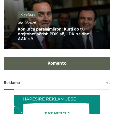
Kryefaqja
08/10/2026
Konjufca paralajmëron: Kurti do t’u
drejtohet sërish PDK-së, LDK-së dhe
AAK-së
Komento
Reklamo