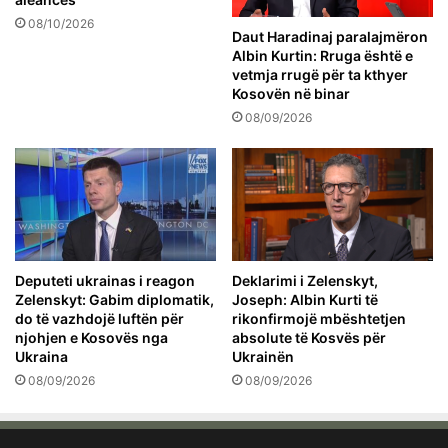
08/10/2026
Daut Haradinaj paralajmëron
Albin Kurtin: Rruga është e
vetmja rrugë për ta kthyer
Kosovën në binar
08/09/2026
Deputeti ukrainas i reagon
Deklarimi i Zelenskyt,
Zelenskyt: Gabim diplomatik,
Joseph: Albin Kurti të
do të vazhdojë luftën për
rikonfirmojë mbështetjen
njohjen e Kosovës nga
absolute të Kosvës për
Ukraina
Ukrainën
08/09/2026
08/09/2026