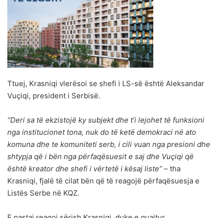
Ttuej, Krasniqi vlerësoi se shefi i LS-së është Aleksandar
Vuçiqi, president i Serbisë.
“Deri sa të ekzistojë ky subjekt dhe t’i lejohet të funksioni
nga institucionet tona, nuk do të ketë demokraci në ato
komuna dhe te komuniteti serb, i cili vuan nga presioni dhe
shtypja që i bën nga përfaqësuesit e saj dhe Vuçiqi që
është kreator dhe shefi i vërtetë i kësaj liste”
– tha
Krasniqi, fjalë të cilat bën që të reagojë përfaqësuesja e
Listës Serbe në KQZ.
E pastaj reagoi sërish Krasniqi, duke e quajtur