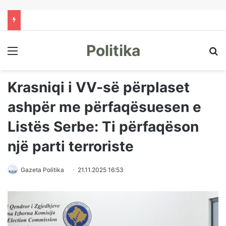
Politika
Menu
Kë
Krasniqi i VV-së përplaset
ashpër me përfaqësuesen e
Listës Serbe: Ti përfaqëson
një parti terroriste
Gazeta Politika
21.11.2025 16:53