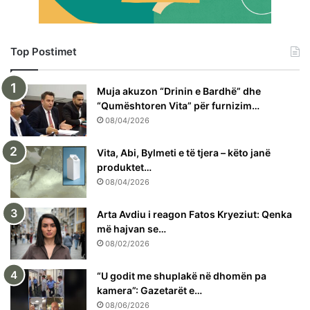
Top Postimet
Muja akuzon “Drinin e Bardhë” dhe
“Qumështoren Vita” për furnizim…
08/04/2026
Vita, Abi, Bylmeti e të tjera – këto janë
produktet…
08/04/2026
Arta Avdiu i reagon Fatos Kryeziut: Qenka
më hajvan se…
08/02/2026
“U godit me shuplakë në dhomën pa
kamera”: Gazetarët e…
08/06/2026