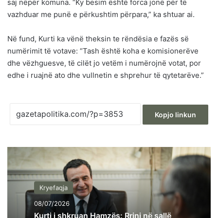
saj nëpër komuna. “Ky besim është forca jonë për të
vazhduar me punë e përkushtim përpara,” ka shtuar ai.
Në fund, Kurti ka vënë theksin te rëndësia e fazës së
numërimit të votave: “Tash është koha e komisionerëve
dhe vëzhguesve, të cilët jo vetëm i numërojnë votat, por
edhe i ruajnë ato dhe vullnetin e shprehur të qytetarëve.”
Kopjo linkun
Kryefaqja
08/07/2026
Kurti i shkruan Hamzës: Rrini në sallë