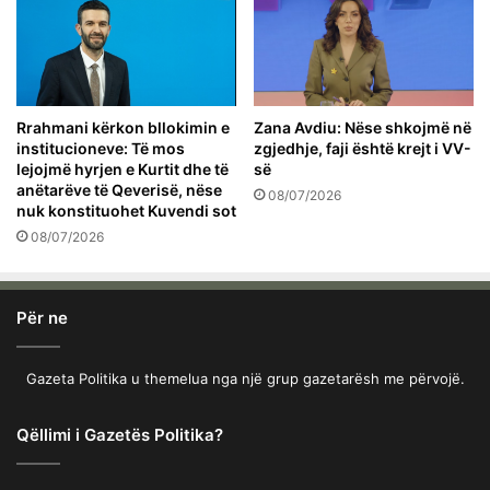
Rrahmani kërkon bllokimin e
Zana Avdiu: Nëse shkojmë në
institucioneve: Të mos
zgjedhje, faji është krejt i VV-
lejojmë hyrjen e Kurtit dhe të
së
anëtarëve të Qeverisë, nëse
08/07/2026
nuk konstituohet Kuvendi sot
08/07/2026
Për ne
Gazeta Politika u themelua nga një grup gazetarësh me përvojë.
Qëllimi i Gazetës Politika?