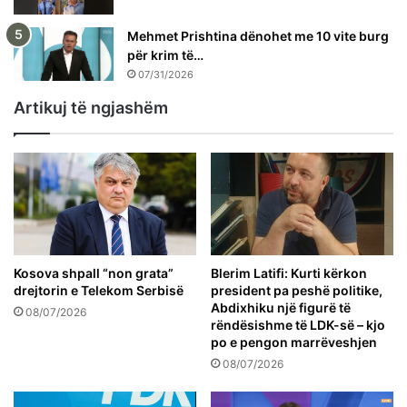
Mehmet Prishtina dënohet me 10 vite burg
për krim të…
07/31/2026
Artikuj të ngjashëm
Kosova shpall “non grata”
Blerim Latifi: Kurti kërkon
drejtorin e Telekom Serbisë
president pa peshë politike,
Abdixhiku një figurë të
08/07/2026
rëndësishme të LDK-së – kjo
po e pengon marrëveshjen
08/07/2026