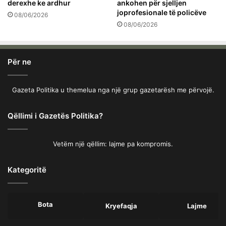
derexhe ke ardhur
ankohen për sjelljen
joprofesionale të policëve
08/06/2026
08/06/2026
Për ne
Gazeta Politika u themelua nga një grup gazetarësh me përvojë.
Qëllimi i Gazetës Politika?
Vetëm një qëllim: lajme pa kompromis.
Kategoritë
Bota
Kryefaqja
Lajme