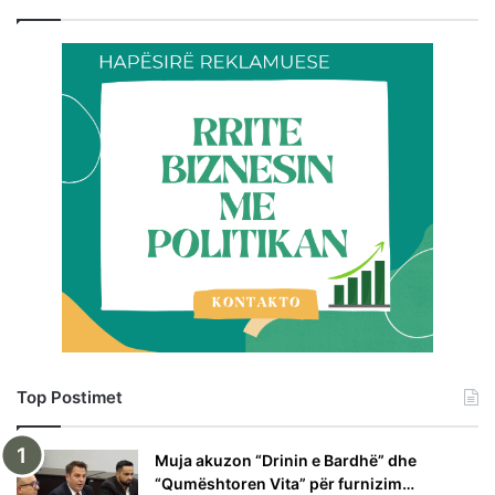
Top Postimet
Muja akuzon “Drinin e Bardhë” dhe
“Qumështoren Vita” për furnizim…