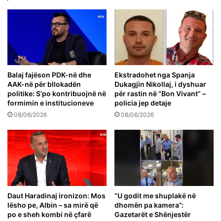
Balaj fajëson PDK-në dhe
Ekstradohet nga Spanja
AAK-në për bllokadën
Dukagjin Nikollaj, i dyshuar
politike: S’po kontribuojnë në
për rastin në “Bon Vivant” –
formimin e institucioneve
policia jep detaje
08/06/2026
08/06/2026
Daut Haradinaj ironizon: Mos
“U godit me shuplakë në
lësho pe, Albin – sa mirë që
dhomën pa kamera”:
po e sheh kombi në çfarë
Gazetarët e Shënjestër