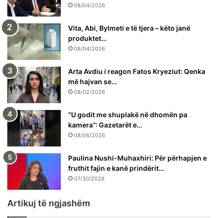
08/04/2026
Vita, Abi, Bylmeti e të tjera – këto janë
produktet…
08/04/2026
Arta Avdiu i reagon Fatos Kryeziut: Qenka
më hajvan se…
08/02/2026
“U godit me shuplakë në dhomën pa
kamera”: Gazetarët e…
08/06/2026
Paulina Nushi-Muhaxhiri: Për përhapjen e
fruthit fajin e kanë prindërit…
07/30/2026
Artikuj të ngjashëm