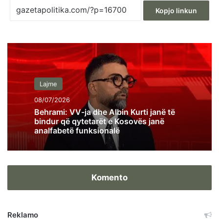
Kopjo linkun
Lajme
08/07/2026
Behrami: VV-ja dhe Albin Kurti janë të
bindur që qytetarët e Kosovës janë
analfabetë funksionalë
Komento
Reklamo