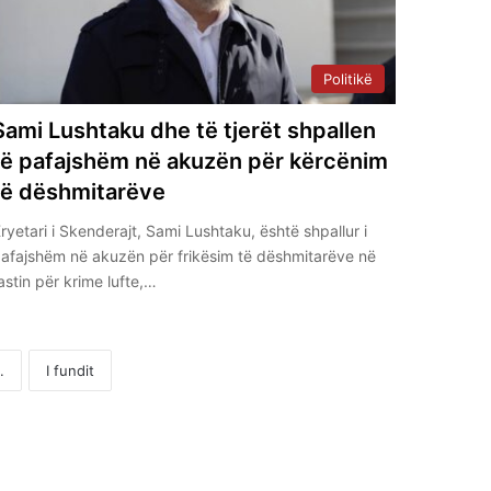
Politikë
Sami Lushtaku dhe të tjerët shpallen
të pafajshëm në akuzën për kërcënim
të dëshmitarëve
ryetari i Skenderajt, Sami Lushtaku, është shpallur i
afajshëm në akuzën për frikësim të dëshmitarëve në
astin për krime lufte,…
.
I fundit