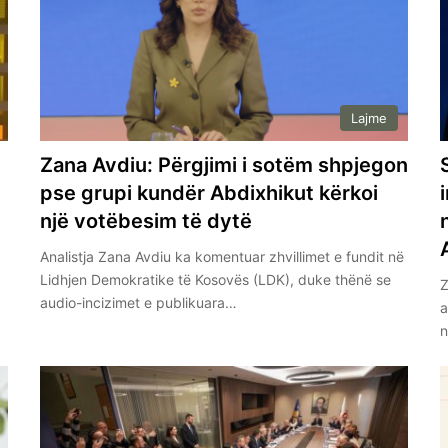
Lajme
Zana Avdiu: Përgjimi i sotëm shpjegon
pse grupi kundër Abdixhikut kërkoi
një votëbesim të dytë
Analistja Zana Avdiu ka komentuar zhvillimet e fundit në
Lidhjen Demokratike të Kosovës (LDK), duke thënë se
Z
audio-incizimet e publikuara…
a
n