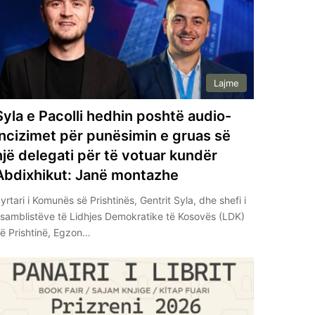
Lajme
Syla e Pacolli hedhin poshtë audio-
incizimet për punësimin e gruas së
një delegati për të votuar kundër
Abdixhikut: Janë montazhe
yrtari i Komunës së Prishtinës, Gentrit Syla, dhe shefi i
samblistëve të Lidhjes Demokratike të Kosovës (LDK)
ë Prishtinë, Egzon…