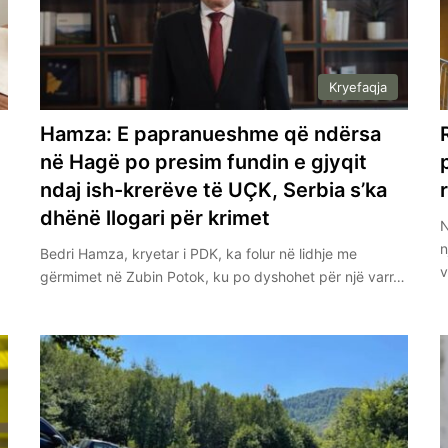
Kryefaqja
Hamza: E papranueshme që ndërsa
në Hagë po presim fundin e gjyqit
ndaj ish-krerëve të UÇK, Serbia s’ka
dhënë llogari për krimet
N
n
Bedri Hamza, kryetar i PDK, ka folur në lidhje me
gërmimet në Zubin Potok, ku po dyshohet për një varr…