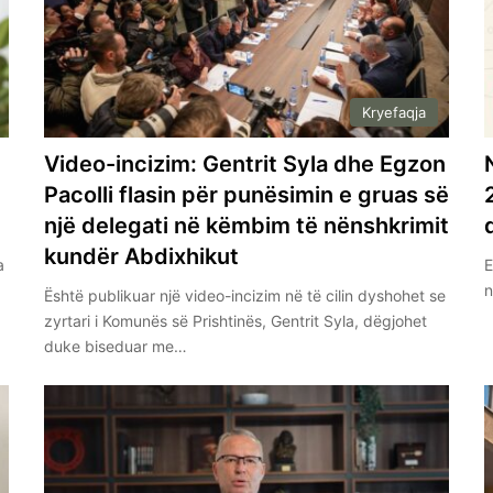
Kryefaqja
Video-incizim: Gentrit Syla dhe Egzon
t
Pacolli flasin për punësimin e gruas së
një delegati në këmbim të nënshkrimit
kundër Abdixhikut
a
E
n
Është publikuar një video-incizim në të cilin dyshohet se
zyrtari i Komunës së Prishtinës, Gentrit Syla, dëgjohet
duke biseduar me…