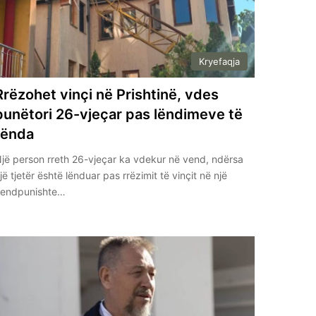
Kryefaqja
Rrëzohet vinçi në Prishtinë, vdes
punëtori 26-vjeçar pas lëndimeve të
rënda
jë person rreth 26-vjeçar ka vdekur në vend, ndërsa
jë tjetër është lënduar pas rrëzimit të vinçit në një
vendpunishte…