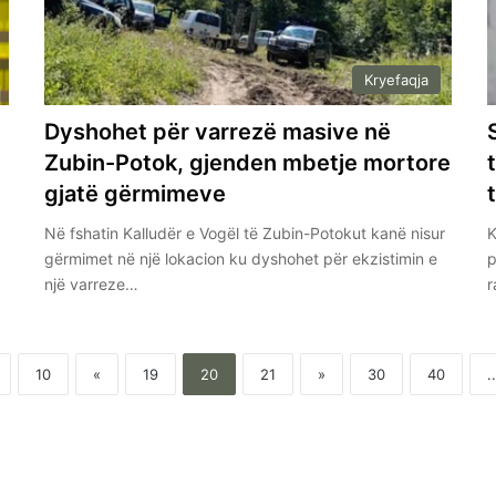
Kryefaqja
Dyshohet për varrezë masive në
Zubin-Potok, gjenden mbetje mortore
gjatë gërmimeve
Në fshatin Kalludër e Vogël të Zubin-Potokut kanë nisur
K
gërmimet në një lokacion ku dyshohet për ekzistimin e
p
një varreze…
r
10
«
19
20
21
»
30
40
..