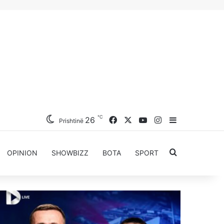
℃
26
Facebook
X
YouTube
Instagram
Sidebar
Prishtinë
Kërkoni për..
OPINION
SHOWBIZZ
BOTA
SPORT