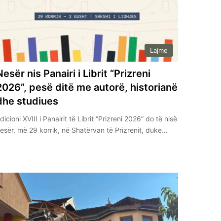
Lajme
Nesër nis Panairi i Librit “Prizreni
2026”, pesë ditë me autorë, historianë
dhe studiues
dicioni XVIII i Panairit të Librit “Prizreni 2026” do të nisë
esër, më 29 korrik, në Shatërvan të Prizrenit, duke…