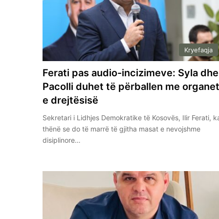
Kryefaqja
Ferati pas audio-incizimeve: Syla dhe
Pacolli duhet të përballen me organe
e drejtësisë
Sekretari i Lidhjes Demokratike të Kosovës, Ilir Ferati, k
thënë se do të marrë të gjitha masat e nevojshme
disiplinore…