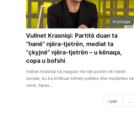
Kryefaqja
Vullnet Krasniqi: Partitë duan ta
“hanë” njëra-tjetrën, mediat ta
“çkyjnë” njëra-tjetrën – u kënaqa,
copa u bofshi
Vullnet Krasniqi ka reaguar me një postim në rrjetet
sociale, ku ka kritikuar klimën politike dhe mediatike në
vend. Sipas…
I pari
...