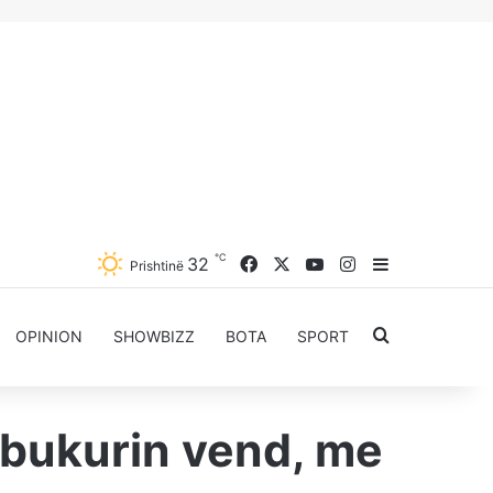
℃
Facebook
X
YouTube
Instagram
32
Sidebar
Prishtinë
Kërkoni për..
OPINION
SHOWBIZZ
BOTA
SPORT
 bukurin vend, me