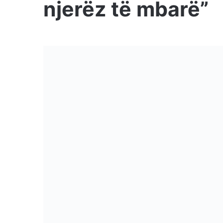
njerëz të mbarë”