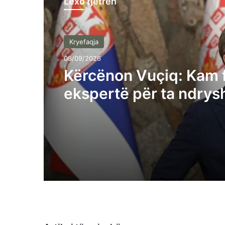
Lexo tjetrën
Kryefaqja
08/09/2026
Kërcënon Vuçiq: Kam 
ekspertë për ta ndrys
rrjedhën e Ibrit, po ma
popullin tonë – të sho
sillen shqiptarët