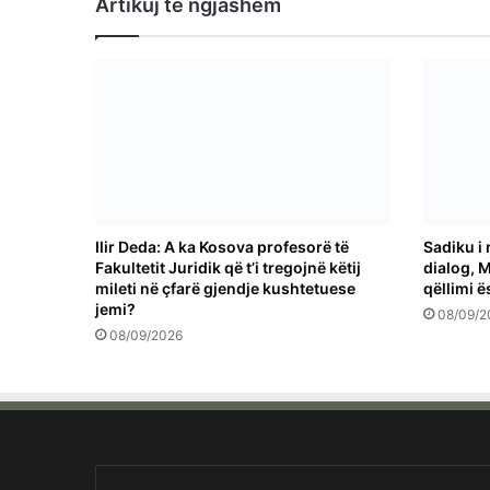
Artikuj të ngjashëm
Ilir Deda: A ka Kosova profesorë të
Sadiku i 
Fakultetit Juridik që t’i tregojnë këtij
dialog, M
mileti në çfarë gjendje kushtetuese
qëllimi ë
jemi?
08/09/2
08/09/2026