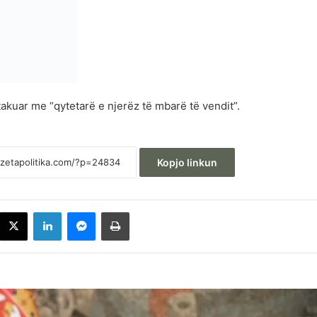
takuar me “qytetarë e njerëz të mbarë të vendit”.
Kopjo linkun
acebook
X
LinkedIn
Messenger
Printoje
Kërcënon Vuçiq: Kam ftuar ekspertë për 
ndryshuar rrjedhën e Ibrit, po malltretojn
popullin tonë – të shohim si do sillen