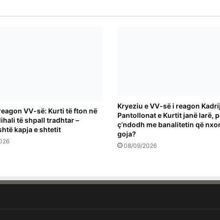
Kryeziu e VV-së i reagon Kadrij
reagon VV-së: Kurti të fton në
Pantollonat e Kurtit janë larë, 
ihali të shpall tradhtar –
ç’ndodh me banalitetin që nxo
shtë kapja e shtetit
goja?
026
08/09/2026