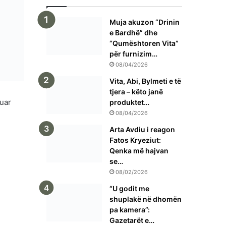
Muja akuzon “Drinin
e Bardhë” dhe
“Qumështoren Vita”
për furnizim…
08/04/2026
Vita, Abi, Bylmeti e të
tjera – këto janë
kuar
produktet…
08/04/2026
Arta Avdiu i reagon
Fatos Kryeziut:
Qenka më hajvan
se…
08/02/2026
“U godit me
shuplakë në dhomën
pa kamera”:
Gazetarët e…