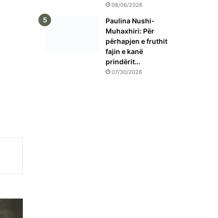
08/06/2026
Paulina Nushi-
Muhaxhiri: Për
përhapjen e fruthit
fajin e kanë
prindërit…
07/30/2026
ta
ë