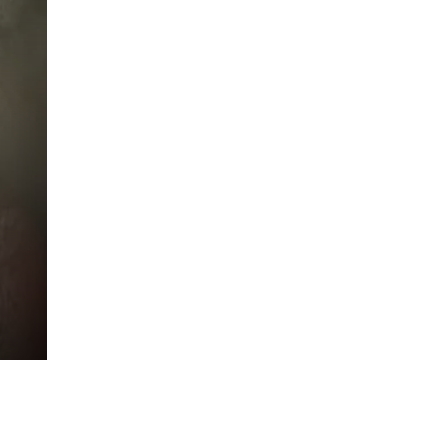
in
nga
et
e,