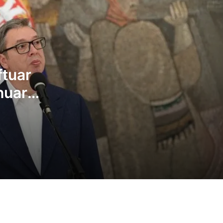
shqiptarët
Enver Hoxhaj: PDK-ja nuk merr pjesë në
takime, as nuk lodhemi çfarë shkruan Alb
Kurti
ftuar
Zelensky tha në Serbi se Ukraina nuk e
njeh Kosovën, largohet flamuri ukrainas 
huar
Hotel Grand
lltretojnë
Arben Gashi: Marrëveshja me VV-në
him si do
pothuajse e pamundur – pushteti të ndah
3 me 1, Presidenti t’i takojë LDK-së
Flaka Surroi: Jemi në krizë të thellë politik
era zgjedhje në dhjetor