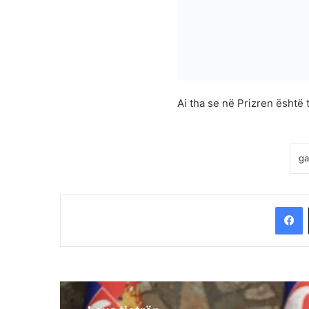
Ai tha se në Prizren është 
F