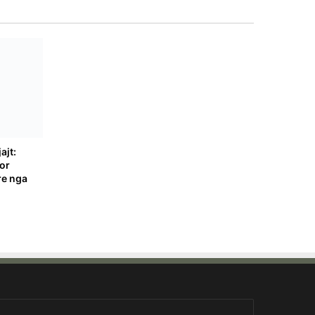
ajt:
por
re nga