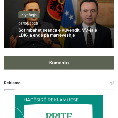
Kryefaqja
08/06/2026
Sot mbahet seanca e Kuvendit, VV-ja e
LDK-ja ende pa marrëveshje
Komento
Reklamo