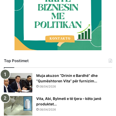
Top Postimet
Muja akuzon “Drinin e Bardhë” dhe
“Qumështoren Vita” për furnizim…
08/04/2026
Vita, Abi, Bylmeti e të tjera – këto janë
produktet…
08/04/2026