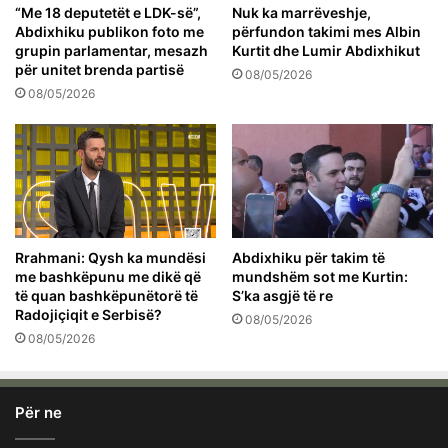
“Me 18 deputetët e LDK-së”,
Nuk ka marrëveshje,
Abdixhiku publikon foto me
përfundon takimi mes Albin
grupin parlamentar, mesazh
Kurtit dhe Lumir Abdixhikut
për unitet brenda partisë
08/05/2026
08/05/2026
Rrahmani: Qysh ka mundësi
Abdixhiku për takim të
me bashkëpunu me dikë që
mundshëm sot me Kurtin:
të quan bashkëpunëtorë të
S’ka asgjë të re
Radojiçiqit e Serbisë?
08/05/2026
08/05/2026
Për ne