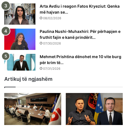
Arta Avdiu i reagon Fatos Kryeziut: Qenka
më hajvan se…
08/02/2026
Paulina Nushi-Muhaxhiri: Për përhapjen e
fruthit fajin e kanë prindërit…
07/30/2026
Mehmet Prishtina dënohet me 10 vite burg
për krim të…
07/31/2026
Artikuj të ngjashëm