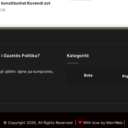
 konstituohet Kuvendi sot
026
 i Gazetës Politika?
Kategoritë
jë qëllim: lajme pa kompromis.
Bota
Kr
© Copyright 2026, All Rights Reserved |
With love by MerrWeb
|