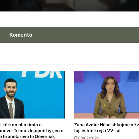
Telekom Serbisë
Komento
 kërkon bllokimin e
Zana Avdiu: Nëse shkojmë në z
ioneve: Të mos lejojmë hyrjen e
faji është krejt i VV-së
e të anëtarëve të Qeverisë,
08/07/2026