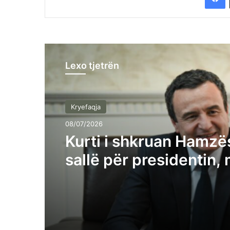
Lexo tjetrën
Kryefaqja
08/07/2026
Kurti i shkruan Hamzës
sallë për presidentin,
kryetarin e Kuvendit