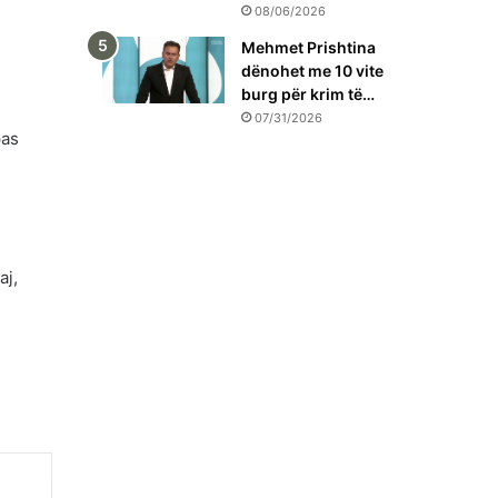
08/06/2026
Mehmet Prishtina
dënohet me 10 vite
burg për krim të…
07/31/2026
pas
aj,