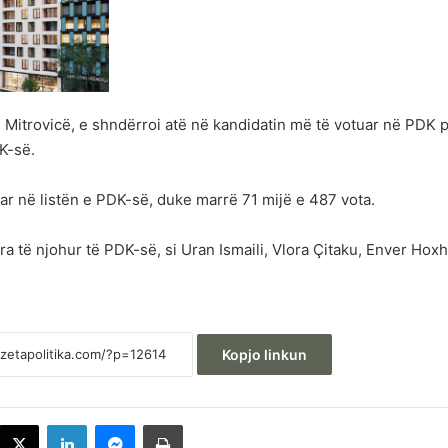
 Mitrovicë, e shndërroi atë në kandidatin më të votuar në PDK 
K-së.
tuar në listën e PDK-së, duke marrë 71 mijë e 487 vota.
 të njohur të PDK-së, si Uran Ismaili, Vlora Çitaku, Enver Hoxh
Kopjo linkun
acebook
X
LinkedIn
Messenger
Printoje