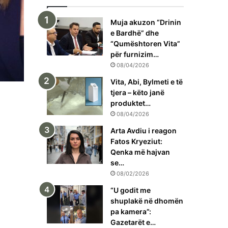
Muja akuzon “Drinin
e Bardhë” dhe
“Qumështoren Vita”
për furnizim…
08/04/2026
Vita, Abi, Bylmeti e të
tjera – këto janë
produktet…
08/04/2026
Arta Avdiu i reagon
Fatos Kryeziut:
Qenka më hajvan
se…
08/02/2026
“U godit me
shuplakë në dhomën
pa kamera”:
Gazetarët e…