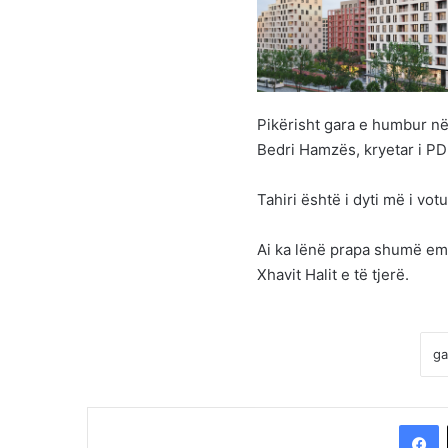
Pikërisht gara e humbur në
Bedri Hamzës, kryetar i PD
Tahiri është i dyti më i vo
Ai ka lënë prapa shumë emra
Xhavit Halit e të tjerë.
F