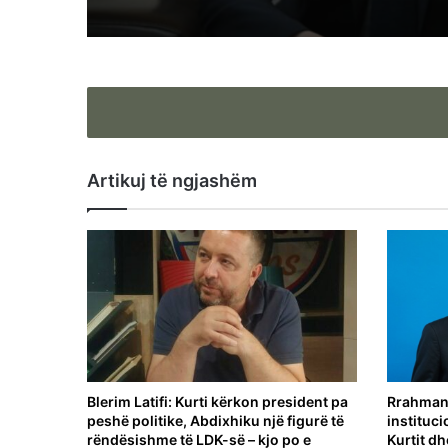
Artikuj të ngjashëm
Blerim Latifi: Kurti kërkon president pa
Rrahmani
peshë politike, Abdixhiku një figurë të
instituc
rëndësishme të LDK-së – kjo po e
Kurtit dh