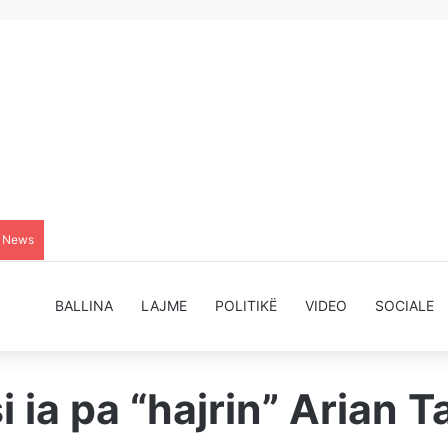
g News
BALLINA
LAJME
POLITIKË
VIDEO
SOCIALE
si ia pa “hajrin” Arian 