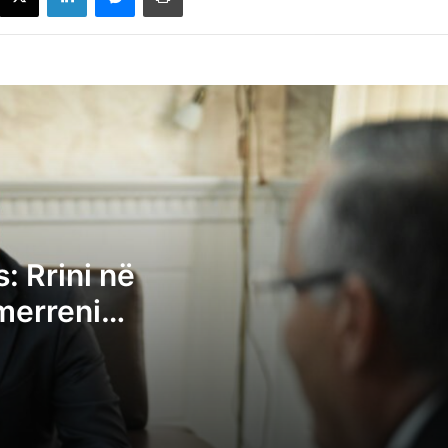
Kurti i shkruan Hamzës: Rrini në sallë për
presidentin, merreni kryetarin e Kuvendit
LDK-ja i bën thirrje VV-së ta ftojë seancë
sonte
Deliu: Albin Kurti po bllokon qëllimshëm
: Rrini në
institucionet, Kuvendi nuk është pronë
 merreni
private e tij
Avni Dehari thërret vazhdimin e seancës
konstituive të Kuvendit për nesër në orë
11:00
Kosova shpall “non grata” drejtorin e