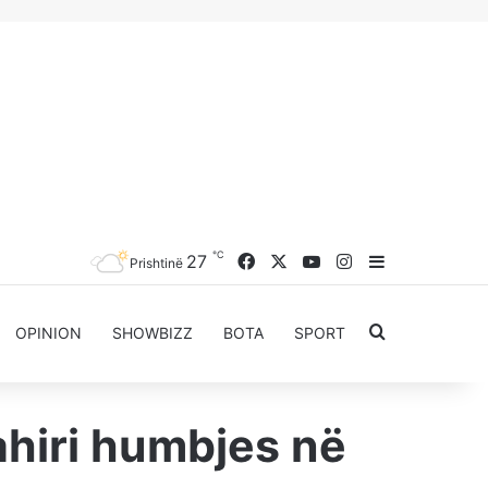
℃
Facebook
X
YouTube
Instagram
27
Sidebar
Prishtinë
Kërkoni për..
OPINION
SHOWBIZZ
BOTA
SPORT
Tahiri humbjes në