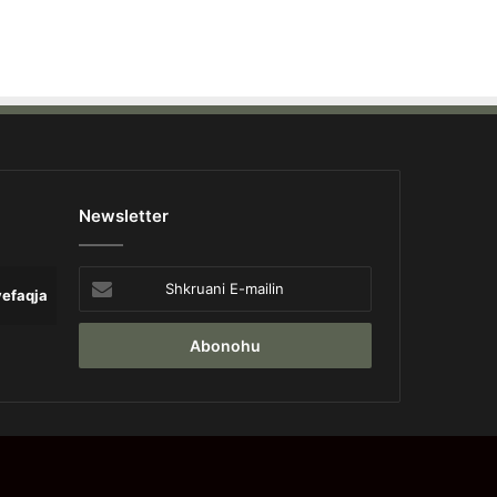
Newsletter
Shkruani
yefaqja
Lajme
Opinion
Pa 
E-
mailin