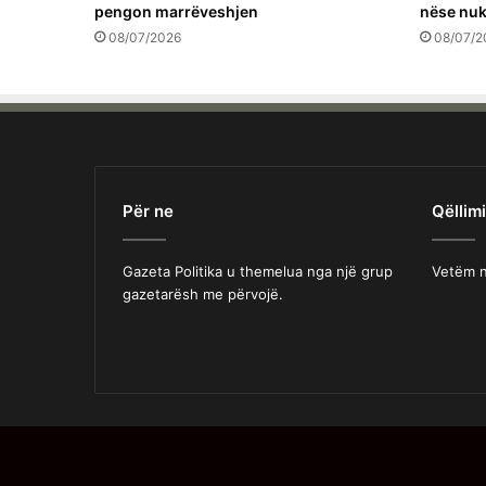
pengon marrëveshjen
nëse nuk
08/07/2026
08/07/2
Për ne
Qëllimi
Gazeta Politika u themelua nga një grup
Vetëm n
gazetarësh me përvojë.