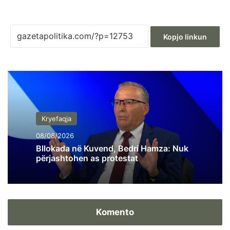
Kopjo linkun
Kryefaqja
08/08/2026
Bllokada në Kuvend, Bedri Hamza: Nuk
përjashtohen as protestat
Komento