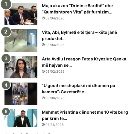
Muja akuzon “Drinin e Bardhë” dhe
“Qumështoren Vita” për furnizim…
08/04/2026
Vita, Abi, Bylmeti e të tjera – këto janë
produktet…
08/04/2026
Arta Avdiu i reagon Fatos Kryeziut: Qenka
më hajvan se…
08/02/2026
“U godit me shuplakë në dhomën pa
kamera”: Gazetarët e…
08/06/2026
Mehmet Prishtina dënohet me 10 vite burg
për krim të…
07/31/2026