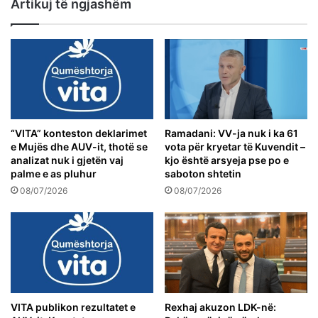
Artikuj të ngjashëm
“VITA” konteston deklarimet
Ramadani: VV-ja nuk i ka 61
e Mujës dhe AUV-it, thotë se
vota për kryetar të Kuvendit –
analizat nuk i gjetën vaj
kjo është arsyeja pse po e
palme e as pluhur
saboton shtetin
08/07/2026
08/07/2026
VITA publikon rezultatet e
Rexhaj akuzon LDK-në: