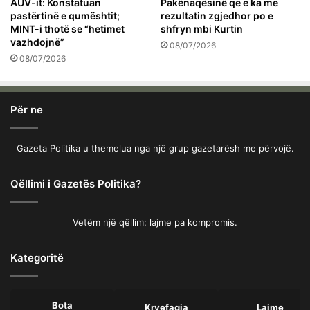
AUV-it: Konstatuan
Pakënaqësinë që e ka me
pastërtinë e qumështit;
rezultatin zgjedhor po e
MINT-i thotë se “hetimet
shfryn mbi Kurtin
vazhdojnë”
08/07/2026
08/07/2026
Për ne
Gazeta Politika u themelua nga një grup gazetarësh me përvojë.
Qëllimi i Gazetës Politika?
Vetëm një qëllim: lajme pa kompromis.
Kategoritë
Bota
Kryefaqja
Lajme