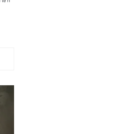
 të ri
ta
ë
in