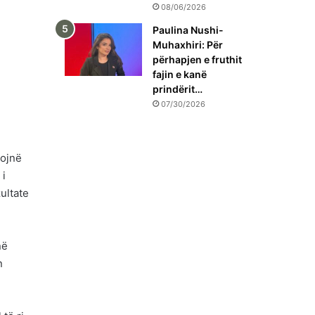
08/06/2026
Paulina Nushi-
Muhaxhiri: Për
përhapjen e fruthit
fajin e kanë
prindërit…
07/30/2026
sojnë
 i
ultate
në
n