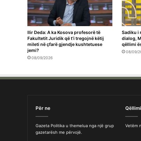
Ilir Deda: A ka Kosova profesorë të
Sadiku i 
Fakultetit Juridik që t’i tregojnë këtij
dialog, M
mileti në çfarë gjendje kushtetuese
qëllimi ë
jemi?
08/09/2
08/09/2026
Për ne
Qëllimi
Gazeta Politika u themelua nga një grup
Vetëm n
gazetarësh me përvojë.