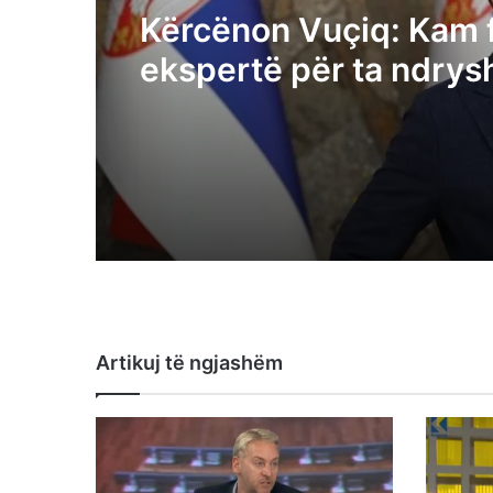
Kërcënon Vuçiq: Kam 
ekspertë për ta ndrys
rrjedhën e Ibrit, po ma
popullin tonë – të sho
sillen shqiptarët
Artikuj të ngjashëm