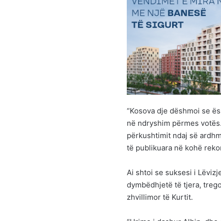
“Kosova dje dëshmoi se ësh
në ndryshim përmes votës. 
përkushtimit ndaj së ardhme
të publikuara në kohë rekor
Ai shtoi se suksesi i Lëviz
dymbëdhjetë të tjera, treg
zhvillimor të Kurtit.