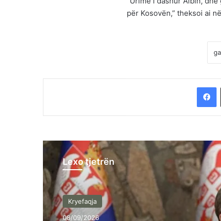
“Urime i dashur Albin, dhe g
për Kosovën,” theksoi ai në
F
Lexo tjetrën
Kryefaqja
08/09/2026