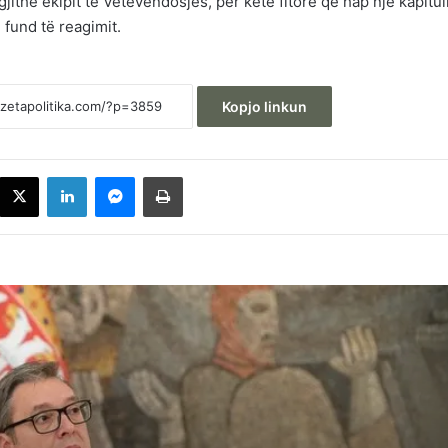
jithë ekipit të Vetëvendosjes, për këtë fitore që hap një kapitull
 fund të reagimit.
Kopjo linkun
acebook
X
LinkedIn
Messenger
Printoje
Kërcënon Vuçiq: Kam ftuar ekspertë për 
ndryshuar rrjedhën e Ibrit, po malltretojn
popullin tonë – të shohim si do sillen
shqiptarët
Enver Hoxhaj: PDK-ja nuk merr pjesë në
takime, as nuk lodhemi çfarë shkruan Alb
Kurti