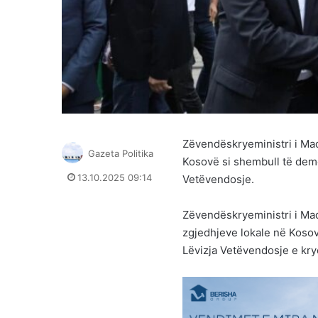
Zëvendëskryeministri i Maq
Gazeta Politika
Kosovë si shembull të demo
13.10.2025 09:14
Vetëvendosje.
Zëvendëskryeministri i Maq
zgjedhjeve lokale në Kosovë
Lëvizja Vetëvendosje e krye