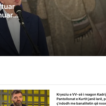
ftuar
Zelensky tha në Serbi se Ukraina nuk e
njeh Kosovën, largohet flamuri ukrainas 
huar
Hotel Grand
lltretojnë
Arben Gashi: Marrëveshja me VV-në
him si do
pothuajse e pamundur – pushteti të ndah
3 me 1, Presidenti t’i takojë LDK-së
Flaka Surroi: Jemi në krizë të thellë politik
era zgjedhje në dhjetor
Kryeziu e VV-së i reagon Kadrij
Pantollonat e Kurtit janë larë, 
ç’ndodh me banalitetin që nxo