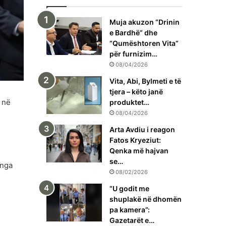
Muja akuzon “Drinin
e Bardhë” dhe
“Qumështoren Vita”
për furnizim…
08/04/2026
Vita, Abi, Bylmeti e të
tjera – këto janë
 në
produktet…
08/04/2026
Arta Avdiu i reagon
Fatos Kryeziut:
Qenka më hajvan
se…
 nga
08/02/2026
“U godit me
shuplakë në dhomën
pa kamera”:
Gazetarët e…