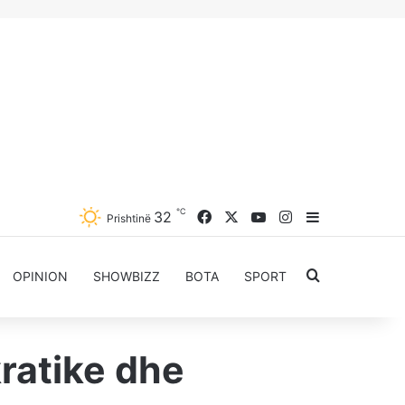
℃
Facebook
X
YouTube
Instagram
32
Sidebar
Prishtinë
Kërkoni për..
OPINION
SHOWBIZZ
BOTA
SPORT
ratike dhe