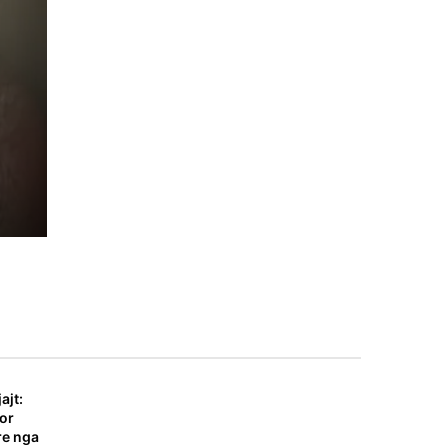
nga
et
e,
ajt:
por
re nga