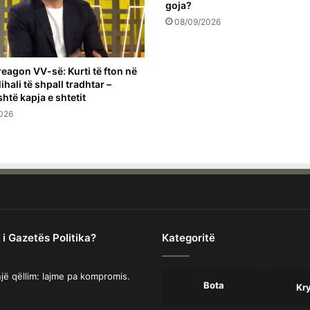
goja?
08/09/2026
reagon VV-së: Kurti të fton në
ihali të shpall tradhtar –
shtë kapja e shtetit
026
 i Gazetës Politika?
Kategoritë
jë qëllim: lajme pa kompromis.
Bota
Kr