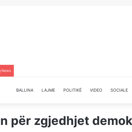
g News
BALLINA
LAJME
POLITIKË
VIDEO
SOCIALE
in për zgjedhjet demok