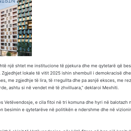
të një shtet me institucione të pjekura dhe me qytetarë që be
Zgjedhjet lokale të vitit 2025 ishin shembull i demokracisë dhe
s, me zgjedhje të lira, të rregullta dhe pa asnjë eksces, me rez
de, ashtu si në vendet më të zhvilluara,” deklaroi Mexhiti.
jes Vetëvendosje, e cila fitoi në tri komuna dhe hyri në balotazh 
on besimin e qytetarëve në politikën e ndershme dhe në vizioni