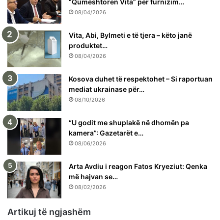
“Qumështoren Vita” për furnizim…
08/04/2026
Vita, Abi, Bylmeti e të tjera – këto janë
produktet…
08/04/2026
Kosova duhet të respektohet – Si raportuan
mediat ukrainase për…
08/10/2026
“U godit me shuplakë në dhomën pa
kamera”: Gazetarët e…
08/06/2026
Arta Avdiu i reagon Fatos Kryeziut: Qenka
më hajvan se…
08/02/2026
Artikuj të ngjashëm