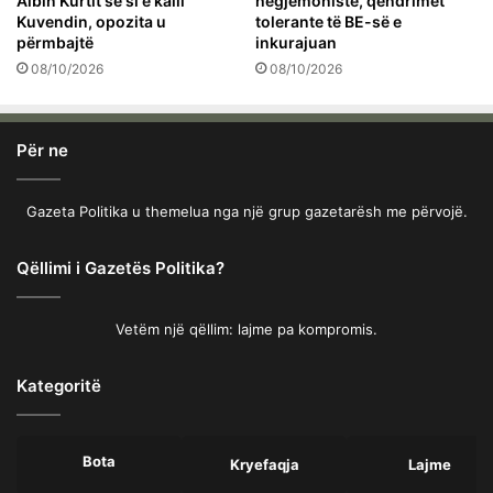
Albin Kurtit se si e kalli
hegjemoniste, qëndrimet
Kuvendin, opozita u
tolerante të BE-së e
përmbajtë
inkurajuan
08/10/2026
08/10/2026
Për ne
Gazeta Politika u themelua nga një grup gazetarësh me përvojë.
Qëllimi i Gazetës Politika?
Vetëm një qëllim: lajme pa kompromis.
Kategoritë
Bota
Kryefaqja
Lajme