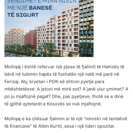
Molliqaj i është referuar një pjese të fjalimit të Hamzës të
bërë në tubimin hapës të fushatës një natë më parë në
Ferizaj. Aty, kryetari i PDK-së shtron pyetje para
mbështetësve: A jetoni më mirë sot? A janë ulur çmimet? A
po ju mjaftojnë pagat? Dhe, pas pyetjeve, thotë se e dinë
të gjithë qytetarët e Kosovës se nuk mjaftojnë.
Molliqaj e ka cilësuar fjalimin si të një “ministri në tentativë
të financave” të Albin Kurtit, sesa i një lideri opozitar.