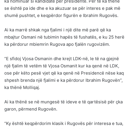
ka nominuar si kandidate për presidente. Për të ka thënë
se është pa ide dhe e ka akuzuar se për interes e pak më
shumë pushtet, e keqpërdor figurën e Ibrahim Rugovës.
Ai ka marrë shkak nga fjalimi i një dite më parë që ka
mbajtur Osmani në tubimin hapës të fushatës, e ku 25 herë
ka përdorur mbiemrin Rugova apo fjalën rugovizëm.
“E sfidoj Vjosa Osmanin dhe krejt LDK-në, le të na gjejnë
një fjalim të vetëm të Vjosa Osmanit kur ka qenë në LDK,
ose për këto pesë vjet që ka qenë në Presidencë nëse kaq
shpesh brenda një fjalimi e ka përdorur Ibrahim Rugovën”,
ka thënë Molliqaj.
Ai ka thënë se në mungesë të ideve e të qartësisë për çka
garon, përmend Rugovën.
“Ky është keqpërdorim klasik i Rugovës për interesa e tua,