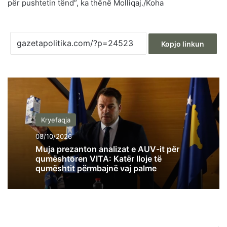
për pushtetin tënd”, ka thënë Molliqaj./Koha
Kopjo linkun
Kryefaqja
08/10/2026
Muja prezanton analizat e AUV-it për
qumështoren VITA: Katër lloje të
qumështit përmbajnë vaj palme