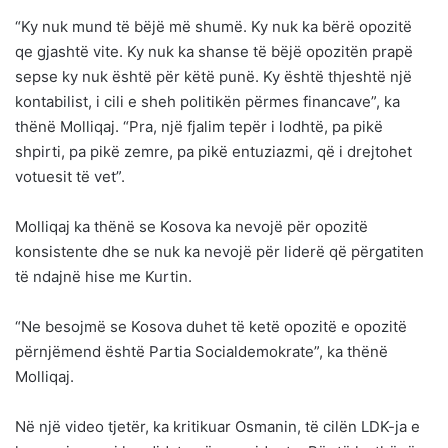
“Ky nuk mund të bëjë më shumë. Ky nuk ka bërë opozitë
qe gjashtë vite. Ky nuk ka shanse të bëjë opozitën prapë
sepse ky nuk është për këtë punë. Ky është thjeshtë një
kontabilist, i cili e sheh politikën përmes financave”, ka
thënë Molliqaj. “Pra, një fjalim tepër i lodhtë, pa pikë
shpirti, pa pikë zemre, pa pikë entuziazmi, që i drejtohet
votuesit të vet”.
Molliqaj ka thënë se Kosova ka nevojë për opozitë
konsistente dhe se nuk ka nevojë për liderë që përgatiten
të ndajnë hise me Kurtin.
“Ne besojmë se Kosova duhet të ketë opozitë e opozitë
përnjëmend është Partia Socialdemokrate”, ka thënë
Molliqaj.
Në një video tjetër, ka kritikuar Osmanin, të cilën LDK-ja e