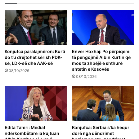
Konjufca paralajmëron: Kurti
Enver Hoxhaj: Po përpiqemi
do t’u drejtohet sërish PDK-
të pengojmë Albin Kurtin që
së, LDK-së dhe AAK-së
mos ta zhbëjë e shthurë
shtetin e Kosovës
08/10/2026
08/10/2026
Edita Tahiri: Mediat
Konjufca: Serbia s’ka hequr
ndërkombëtare ia kujtuan
dorë nga qëndrimet