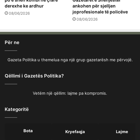
derexhe ke ardhur
ankohen për sjelljen
joprofesionale të policëve
08/06/2026
08/06/2026
Për ne
Gazeta Politika u themelua nga një grup gazetarësh me përvojë.
Qëllimi i Gazetës Politika?
Vetëm një qëllim: lajme pa kompromis.
Kategoritë
Bota
Kryefaqja
Lajme