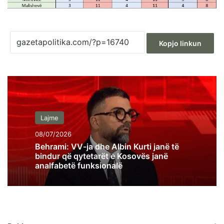
Kopjo linkun
Lajme
08/07/2026
Behrami: VV-ja dhe Albin Kurti janë të
bindur që qytetarët e Kosovës janë
analfabetë funksionalë