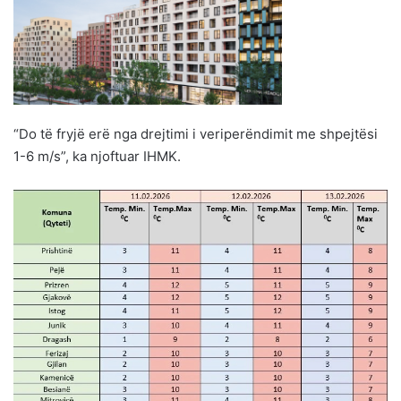
“Do të fryjë erë nga drejtimi i veriperëndimit me shpejtësi
1-6 m/s”, ka njoftuar IHMK.