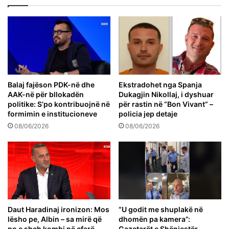
Balaj fajëson PDK-në dhe
Ekstradohet nga Spanja
AAK-në për bllokadën
Dukagjin Nikollaj, i dyshuar
politike: S’po kontribuojnë në
për rastin në “Bon Vivant” –
formimin e institucioneve
policia jep detaje
08/06/2026
08/06/2026
Daut Haradinaj ironizon: Mos
“U godit me shuplakë në
lësho pe, Albin – sa mirë që
dhomën pa kamera”:
po e sheh kombi në çfarë
Gazetarët e Shënjestër