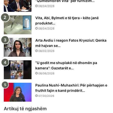
“Qumështoren Vita” për furnizim…
08/04/2026
Vita, Abi, Bylmeti e të tjera – këto janë
produktet…
08/04/2026
Arta Avdiu i reagon Fatos Kryeziut: Qenka
më hajvan se…
08/02/2026
“U godit me shuplakë në dhomën pa
kamera”: Gazetarët e…
08/06/2026
Paulina Nushi-Muhaxhiri: Për përhapjen e
fruthit fajin e kanë prindërit…
07/30/2026
Artikuj të ngjashëm