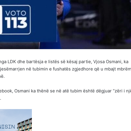
nga LDK dhe bartësja e listës së kësaj partie, Vjosa Osmani, ka
 pjesëmarrjen në tubimin e fushatës zgjedhore që u mbajt mbrë
në.
book, Osmani ka thënë se në atë tubim është dëgjuar “zëri i nj
.