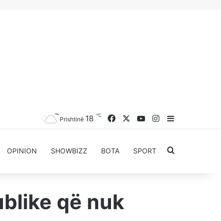
℃
Facebook
X
YouTube
Instagram
18
Sidebar
Prishtinë
Kërkoni për..
OPINION
SHOWBIZZ
BOTA
SPORT
ublike që nuk