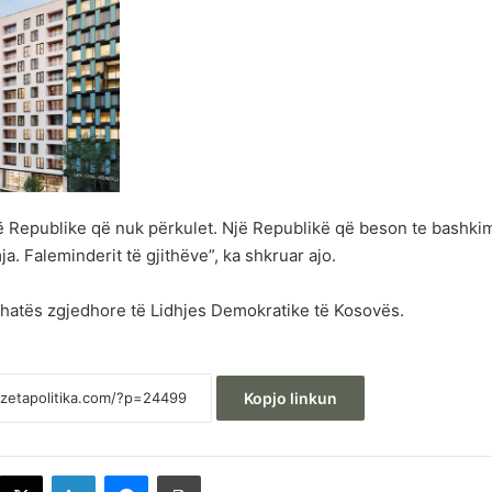
ë Republike që nuk përkulet. Një Republikë që beson te bashkim
. Faleminderit të gjithëve”, ka shkruar ajo.
shatës zgjedhore të Lidhjes Demokratike të Kosovës.
Kopjo linkun
acebook
X
LinkedIn
Messenger
Printoje