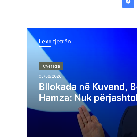
Lexo tjetrën
Kryefaqja
08/08/2026
Bllokada në Kuvend, B
Hamza: Nuk përjashto
protestat