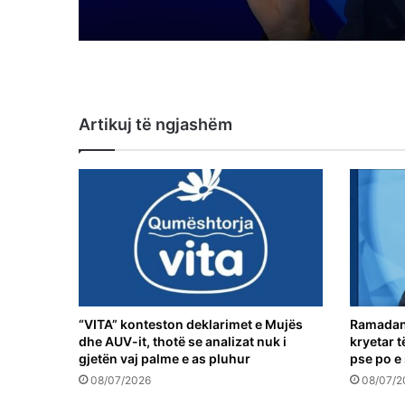
Artikuj të ngjashëm
“VITA” konteston deklarimet e Mujës
Ramadani
dhe AUV-it, thotë se analizat nuk i
kryetar t
gjetën vaj palme e as pluhur
pse po e
08/07/2026
08/07/2