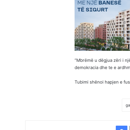
“Mbrëmë u dëgjua zëri i nj
demokracia dhe te e ardhmja
Tubimi shënoi hapjen e fu
F