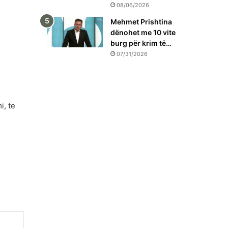
08/06/2026
Mehmet Prishtina
dënohet me 10 vite
burg për krim të…
07/31/2026
i, te