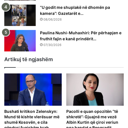
“U godit me shuplakë në dhomën pa
kamera”: Gazetarët e…
08/06/2026
Paulina Nushi-Muhaxhiri: Për përhapjen e
fruthit fajin e kanë prindërit…
07/30/2026
Artikuj të ngjashëm
Bushati kritikon Zelenskyn:
Pacolli e quan opozitën “të
Mund të kishte vlerësuar më
shkretë”: Gjuajnë me vezë
shumë Kosovën, e cila
Albin Kurtin që çiroi veriun
qëndroi fuqishëm krah
nga bandat e Beogradit