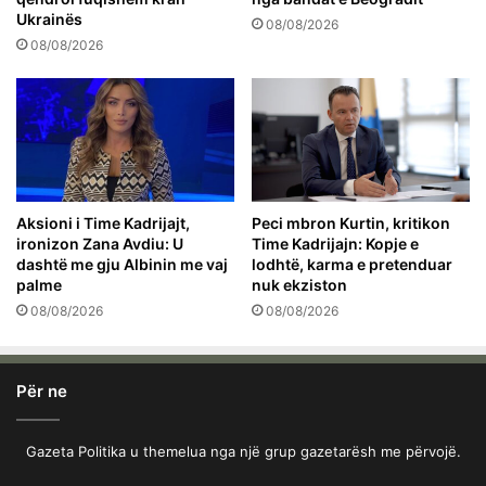
Ukrainës
08/08/2026
08/08/2026
Aksioni i Time Kadrijajt,
Peci mbron Kurtin, kritikon
ironizon Zana Avdiu: U
Time Kadrijajn: Kopje e
dashtë me gju Albinin me vaj
lodhtë, karma e pretenduar
palme
nuk ekziston
08/08/2026
08/08/2026
Për ne
Gazeta Politika u themelua nga një grup gazetarësh me përvojë.