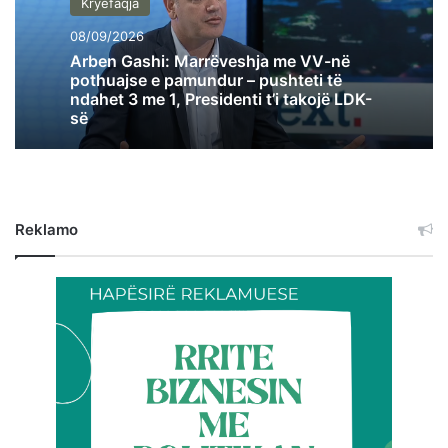
Kryefaqja
08/09/2026
Arben Gashi: Marrëveshja me VV-në
pothuajse e pamundur – pushteti të
ndahet 3 me 1, Presidenti t’i takojë LDK-
së
Reklamo