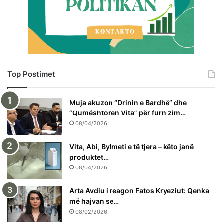
Top Postimet
Muja akuzon “Drinin e Bardhë” dhe
“Qumështoren Vita” për furnizim…
08/04/2026
Vita, Abi, Bylmeti e të tjera – këto janë
produktet…
08/04/2026
Arta Avdiu i reagon Fatos Kryeziut: Qenka
më hajvan se…
08/02/2026