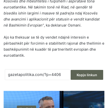
Kosovës dhe mbështetës i fuqishëm i aspiratave tona
euroatlantike. Në takimin tonë në Riad, në qendër të
bisedës ishin largimi i masave të padrejta ndaj Kosovës
dhe avancimi i aplikacionit për statusin e vendit kandidat
në Bashkimin Evropian”
, ka deklaruar Osmani.
Ajo ka theksuar se të dy vendet ndajnë interesin e
përbashkët për forcimin e stabilitetit rajonal dhe thellimin e
bashkëpunimit në kuadër të partneritetit evropian dhe
euroatlantik.
Kopjo linkun