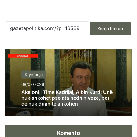
Kopjo linkun
Kryefaqja
08/08/2026
Aksioni i Time Kadrijaj, Albin Kurti: Unë
nuk ankohet pse ata hedhin vezë, por
që nuk duan të ankohen
Komento