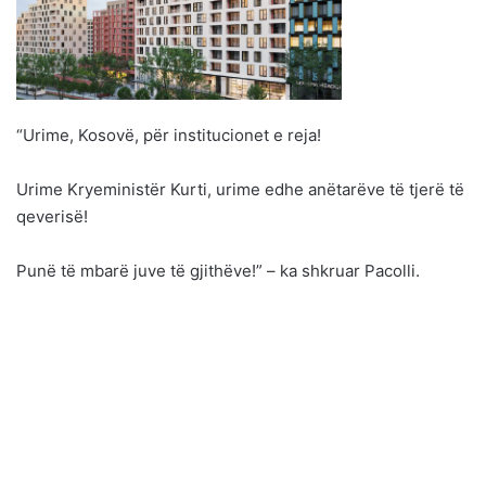
“Urime, Kosovë, për institucionet e reja!
Urime Kryeministër Kurti, urime edhe anëtarëve të tjerë të
qeverisë!
Punë të mbarë juve të gjithëve!” – ka shkruar Pacolli.