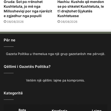
Gruda: Sot po rrënohet
Haxhiu: Kushdo që mendon
Kushtetuta, jo më nga
se po shkelet Kushtetuta, le
Millosheviqi por nga njerëzit
t’i drejtohet Gjykatës
e zgjedhur nga populli
Kushtetuese
08/08/2026
08/08/2026
Për ne
Gazeta Politika u themelua nga një grup gazetarësh me përvojë.
Qëllimi i Gazetës Politika?
Vetëm një qëllim: lajme pa kompromis.
Kategoritë
Bota
Kryefaqja
Lajme