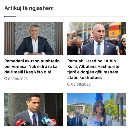
Artikuj të ngjashëm
Ramadani akuzon pushtetin
Ramush Haradinaj: Albin
për vonesa: Nuk e di a iu ka
Kurti, Albulena Haxhiu e të
dalë malli i keq këto ditë
tjerë e dogjën qëllimshëm
afatin kushtetues
08/08/2026
08/08/2026