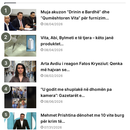
Muja akuzon “Drinin e Bardhë” dhe
“Qumështoren Vita” për furnizim…
08/04/2026
Vita, Abi, Bylmeti e të tjera – këto janë
produktet…
08/04/2026
Arta Avdiu i reagon Fatos Kryeziut: Qenka
më hajvan se…
08/02/2026
“U godit me shuplakë në dhomën pa
kamera”: Gazetarët e…
08/06/2026
Mehmet Prishtina dënohet me 10 vite burg
për krim të…
07/31/2026